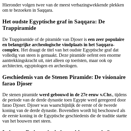
Hieronder volgen twee van de meest verbazingwekkende plekken
om te bezoeken in Saqqara.
Het oudste Egyptische graf in Saqqara: De
Trappiramide
De Trappiramide of de piramide van Djoser is
een zeer populaire
en belangrijke archeologische vindplaats in het Saqqara-
complex
. Het draagt de titel van het oudste Egyptische graf dat
volledig van steen is gemaakt. Deze piramide oefent een enorme
aantrekkingskracht uit, niet alleen op toeristen, maar ook op
architecten, egyptologen en archeologen.
Geschiedenis van de Stenen Piramide: De visionaire
farao Djoser
De stenen piramide
werd gebouwd in de 27e eeuw v.Chr.
, tijdens
de periode van de derde dynastie toen Egypte werd geregeerd door
farao Djoser. Djoser was waarschijnlijk de eerste of de tweede
koning van de derde dynastie. Bovendien wordt hij beschouwd als
de eerste koning in de Egyptische geschiedenis die de traditie startte
van het bouwen met steen.