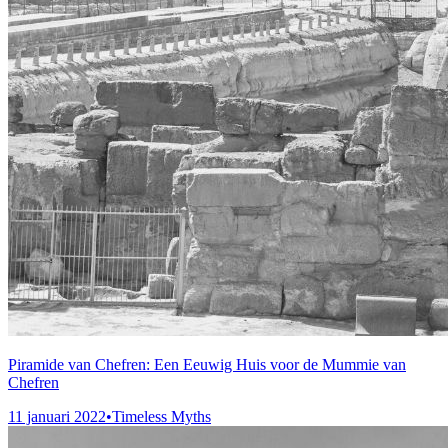
Piramide van Chefren: Een Eeuwig Huis voor de Mummie van
Chefren
11 januari 2022
•
Timeless Myths