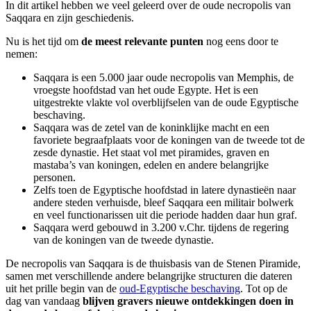
In dit artikel hebben we veel geleerd over de oude necropolis van
Saqqara en zijn geschiedenis.
Nu is het tijd om
de meest relevante punten
nog eens door te
nemen:
Saqqara is een 5.000 jaar oude necropolis van Memphis, de
vroegste hoofdstad van het oude Egypte. Het is een
uitgestrekte vlakte vol overblijfselen van de oude Egyptische
beschaving.
Saqqara was de zetel van de koninklijke macht en een
favoriete begraafplaats voor de koningen van de tweede tot de
zesde dynastie. Het staat vol met piramides, graven en
mastaba’s van koningen, edelen en andere belangrijke
personen.
Zelfs toen de Egyptische hoofdstad in latere dynastieën naar
andere steden verhuisde, bleef Saqqara een militair bolwerk
en veel functionarissen uit die periode hadden daar hun graf.
Saqqara werd gebouwd in 3.200 v.Chr. tijdens de regering
van de koningen van de tweede dynastie.
De necropolis van Saqqara is de thuisbasis van de Stenen Piramide,
samen met verschillende andere belangrijke structuren die dateren
uit het prille begin van de
oud-Egyptische beschaving
. Tot op de
dag van vandaag
blijven gravers nieuwe ontdekkingen doen in