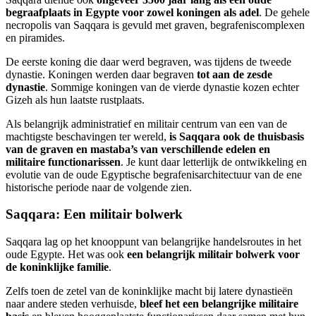
begraafplaats in Egypte voor zowel koningen als adel
. De gehele
necropolis van Saqqara is gevuld met graven, begrafeniscomplexen
en piramides.
De eerste koning die daar werd begraven, was tijdens de tweede
dynastie. Koningen werden daar begraven
tot aan de zesde
dynastie
. Sommige koningen van de vierde dynastie kozen echter
Gizeh als hun laatste rustplaats.
Als belangrijk administratief en militair centrum van een van de
machtigste beschavingen ter wereld,
is Saqqara ook de thuisbasis
van de graven en mastaba’s van verschillende edelen en
militaire functionarissen
. Je kunt daar letterlijk de ontwikkeling en
evolutie van de oude Egyptische begrafenisarchitectuur van de ene
historische periode naar de volgende zien.
Saqqara: Een militair bolwerk
Saqqara lag op het knooppunt van belangrijke handelsroutes in het
oude Egypte. Het was ook
een belangrijk militair bolwerk voor
de koninklijke familie
.
Zelfs toen de zetel van de koninklijke macht bij latere dynastieën
naar andere steden verhuisde,
bleef het een belangrijke militaire