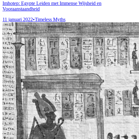
Imhotep: Egypte Leiden met Immense Wijsheid en
Vooraanstaandheid
11 januari 2022
•
Timeless Myths