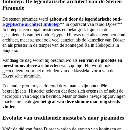
Imhotep: De legendarische architect van de Stenen
Piramide
De stenen piramide werd
gebouwd door de legendarische oud-
Egyptische architect Imhotep
** in opdracht van farao Djoser**.
Imhotep is een nogal mysterieus en belangrijk figuur in de
geschiedenis van het oude Egypte. Hij was niet alleen een beroemd
architect, maar genoot ook veel aanzien als de kanselier van Djoser
en als priester in de tempel van de zonnegod Ra in Heliopolis in
Saqqara.
Vandaag de dag wordt hij beschouwd als
een van de grootste en
meest innovatieve architecten
van zijn tijd. Hij wordt ook
gecrediteerd voor het uitvinden van de klassieke vorm van de
Egyptische piramide.
Een ander groot mysterie rond deze man is zijn potentiële
begraafplaats. Historici geloven dat deze zich ergens in of nabij de
necropolis van Saqqara bevindt. Maar ondanks hevige opgravingen
moeten archeologen
het graf van deze slimme man nog steeds
vinden
.
Evolutie van traditionele mastaba’s naar piramides
Vóór de tijd van farao Djoser werden de graven van koningen en