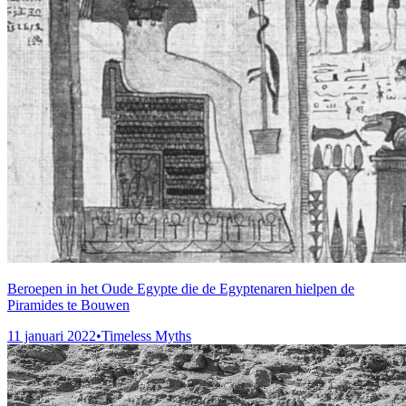
Beroepen in het Oude Egypte die de Egyptenaren hielpen de
Piramides te Bouwen
11 januari 2022
•
Timeless Myths