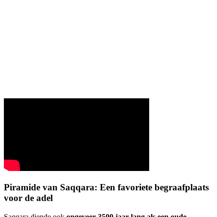
Piramide van Saqqara: Een favoriete begraafplaats
voor de adel
Saqqara diende ook
ongeveer 3500 jaar lang als een oude