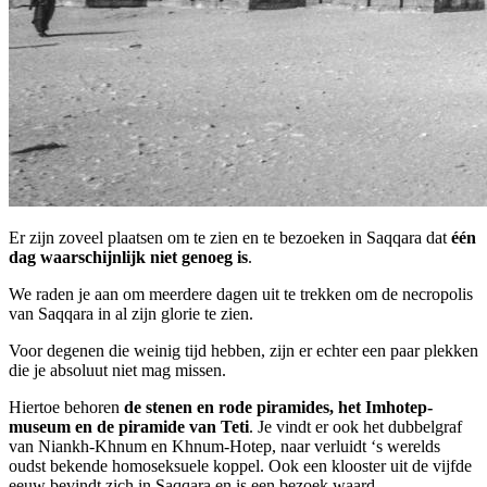
Er zijn zoveel plaatsen om te zien en te bezoeken in Saqqara dat
één
dag waarschijnlijk niet genoeg is
.
We raden je aan om meerdere dagen uit te trekken om de necropolis
van Saqqara in al zijn glorie te zien.
Voor degenen die weinig tijd hebben, zijn er echter een paar plekken
die je absoluut niet mag missen.
Hiertoe behoren
de stenen en rode piramides, het Imhotep-
museum en de piramide van Teti
. Je vindt er ook het dubbelgraf
van Niankh-Khnum en Khnum-Hotep, naar verluidt ‘s werelds
oudst bekende homoseksuele koppel. Ook een klooster uit de vijfde
eeuw bevindt zich in Saqqara en is een bezoek waard.