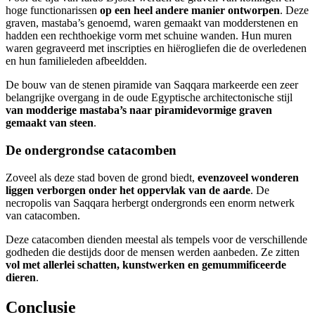
hoge functionarissen
op een heel andere manier ontworpen
. Deze
graven, mastaba’s genoemd, waren gemaakt van modderstenen en
hadden een rechthoekige vorm met schuine wanden. Hun muren
waren gegraveerd met inscripties en hiërogliefen die de overledenen
en hun familieleden afbeeldden.
De bouw van de stenen piramide van Saqqara markeerde een zeer
belangrijke overgang in de oude Egyptische architectonische stijl
van modderige mastaba’s naar piramidevormige graven
gemaakt van steen
.
De ondergrondse catacomben
Zoveel als deze stad boven de grond biedt,
evenzoveel wonderen
liggen verborgen onder het oppervlak van de aarde
. De
necropolis van Saqqara herbergt ondergronds een enorm netwerk
van catacomben.
Deze catacomben dienden meestal als tempels voor de verschillende
godheden die destijds door de mensen werden aanbeden. Ze zitten
vol met allerlei schatten, kunstwerken en gemummificeerde
dieren
.
Conclusie