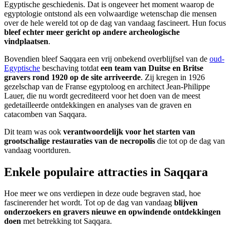
Egyptische geschiedenis. Dat is ongeveer het moment waarop de
egyptologie ontstond als een volwaardige wetenschap die mensen
over de hele wereld tot op de dag van vandaag fascineert. Hun focus
bleef echter meer gericht op andere archeologische
vindplaatsen
.
Bovendien bleef Saqqara een vrij onbekend overblijfsel van de
oud-
Egyptische
beschaving totdat
een team van Duitse en Britse
gravers rond 1920 op de site arriveerde
. Zij kregen in 1926
gezelschap van de Franse egyptoloog en architect Jean-Philippe
Lauer, die nu wordt gecrediteerd voor het doen van de meest
gedetailleerde ontdekkingen en analyses van de graven en
catacomben van Saqqara.
Dit team was ook
verantwoordelijk voor het starten van
grootschalige restauraties van de necropolis
die tot op de dag van
vandaag voortduren.
Enkele populaire attracties in Saqqara
Hoe meer we ons verdiepen in deze oude begraven stad, hoe
fascinerender het wordt. Tot op de dag van vandaag
blijven
onderzoekers en gravers nieuwe en opwindende ontdekkingen
doen
met betrekking tot Saqqara.