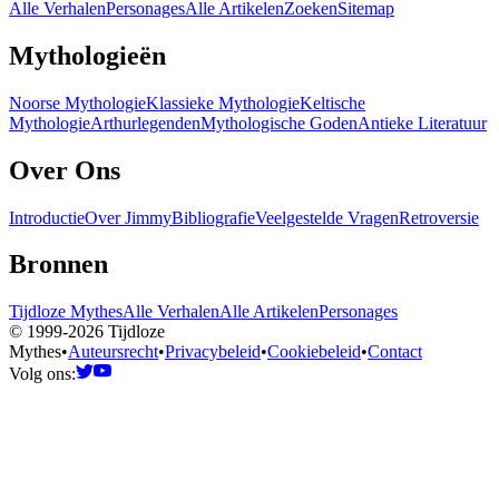
Alle Verhalen
Personages
Alle Artikelen
Zoeken
Sitemap
Mythologieën
Noorse Mythologie
Klassieke Mythologie
Keltische
Mythologie
Arthurlegenden
Mythologische Goden
Antieke Literatuur
Over Ons
Introductie
Over Jimmy
Bibliografie
Veelgestelde Vragen
Retroversie
Bronnen
Tijdloze Mythes
Alle Verhalen
Alle Artikelen
Personages
© 1999-2026 Tijdloze
Mythes
•
Auteursrecht
•
Privacybeleid
•
Cookiebeleid
•
Contact
Volg ons: