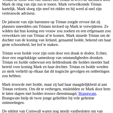
Mark de ring van zijn zus te tonen. Mark verwelkomde Tristan
hartelijk. Mark sloeg zijn neef tot ridder en hij werd al snel zijn
vertrouwde adviseur.
De jaloezie van zijn baronnen op Tristan zorgde ervoor dat zij
plannen smeedden om Tristans invloed op Mark te verwijderen. Ze
wilden dat hun koning een vrouw zou zoeken en een erfgenaam zou
verwekken om van Tristan af te komen. Mark stuurde Tristan om de
dochter van de koning van Ierland, genaamd Isolde, bekend om haar
grote schoonheid, het hof te maken.
Tristan won Isolde voor zijn oom door een draak te doden. Echter,
door een ongelukkige samenloop van omstandigheden dronken
Tristan en Isolde onbewust een liefdesdrank die Isoldes moeder had
bereid voor koning Mark en haar dochter. Tristan en Isolde werden
zo sterk verliefd op elkaar dat dit tragische gevolgen en ontberingen
zou hebben.
Mark trouwde met Isolde, maar zij had haar maagdelijkheid al aan
Tristan verloren. Om dit te verbergen, misleidden ze Mark door hem
te laten slapen met Isoldes trouwe dienstmaagd,
Brangwain
.
Brangwain hielp de twee jonge geliefden bij vele geheime
ontmoetingen.
De edelen van Cornwall waren nog steeds vastbesloten om van