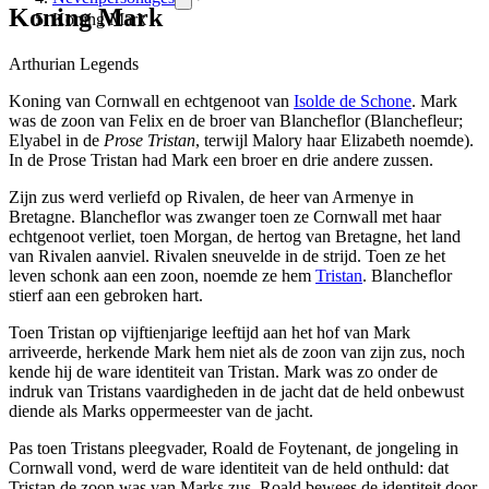
Koning Mark
Koning Mark
Arthurian Legends
Koning van Cornwall en echtgenoot van
Isolde de Schone
. Mark
was de zoon van Felix en de broer van Blancheflor (Blanchefleur;
Elyabel in de
Prose Tristan
, terwijl Malory haar Elizabeth noemde).
In de Prose Tristan had Mark een broer en drie andere zussen.
Zijn zus werd verliefd op Rivalen, de heer van Armenye in
Bretagne. Blancheflor was zwanger toen ze Cornwall met haar
echtgenoot verliet, toen Morgan, de hertog van Bretagne, het land
van Rivalen aanviel. Rivalen sneuvelde in de strijd. Toen ze het
leven schonk aan een zoon, noemde ze hem
Tristan
. Blancheflor
stierf aan een gebroken hart.
Toen Tristan op vijftienjarige leeftijd aan het hof van Mark
arriveerde, herkende Mark hem niet als de zoon van zijn zus, noch
kende hij de ware identiteit van Tristan. Mark was zo onder de
indruk van Tristans vaardigheden in de jacht dat de held onbewust
diende als Marks oppermeester van de jacht.
Pas toen Tristans pleegvader, Roald de Foytenant, de jongeling in
Cornwall vond, werd de ware identiteit van de held onthuld: dat
Tristan de zoon was van Marks zus. Roald bewees de identiteit door