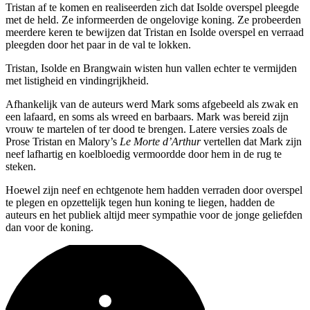
Tristan af te komen en realiseerden zich dat Isolde overspel pleegde
met de held. Ze informeerden de ongelovige koning. Ze probeerden
meerdere keren te bewijzen dat Tristan en Isolde overspel en verraad
pleegden door het paar in de val te lokken.
Tristan, Isolde en Brangwain wisten hun vallen echter te vermijden
met listigheid en vindingrijkheid.
Afhankelijk van de auteurs werd Mark soms afgebeeld als zwak en
een lafaard, en soms als wreed en barbaars. Mark was bereid zijn
vrouw te martelen of ter dood te brengen. Latere versies zoals de
Prose Tristan en Malory’s
Le Morte d’Arthur
vertellen dat Mark zijn
neef lafhartig en koelbloedig vermoordde door hem in de rug te
steken.
Hoewel zijn neef en echtgenote hem hadden verraden door overspel
te plegen en opzettelijk tegen hun koning te liegen, hadden de
auteurs en het publiek altijd meer sympathie voor de jonge geliefden
dan voor de koning.