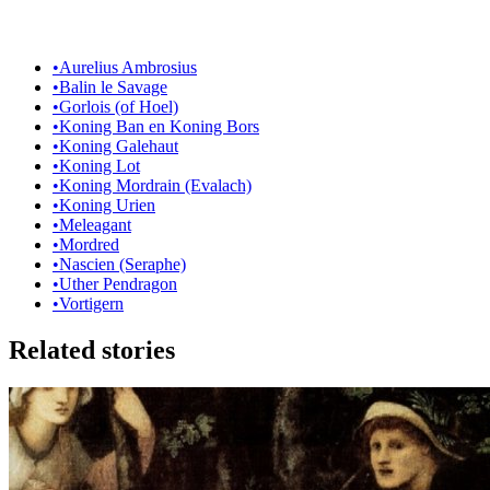
•
Aurelius Ambrosius
•
Balin le Savage
•
Gorlois (of Hoel)
•
Koning Ban en Koning Bors
•
Koning Galehaut
•
Koning Lot
•
Koning Mordrain (Evalach)
•
Koning Urien
•
Meleagant
•
Mordred
•
Nascien (Seraphe)
•
Uther Pendragon
•
Vortigern
Related stories