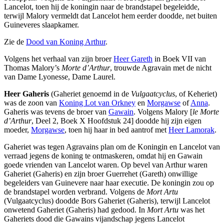
Lancelot, toen hij de koningin naar de brandstapel begeleidde,
terwijl Malory vermeldt dat Lancelot hem eerder doodde, net buiten
Guineveres slaapkamer.
Zie de
Dood van Koning Arthur
.
Volgens het verhaal van zijn broer
Heer Gareth
in Boek VII van
Thomas Malory’s
Morte d’Arthur
, trouwde Agravain met de nicht
van Dame Lyonesse, Dame Laurel.
Heer Gaheris
(Gaheriet genoemd in de
Vulgaatcyclus
, of Keheriet)
was de zoon van
Koning Lot van Orkney
en
Morgawse
of
Anna
.
Gaheris was tevens de broer van
Gawain
. Volgens Malory [
le Morte
d’Arthur
, Deel 2, Boek X Hoofdstuk 24] doodde hij zijn eigen
moeder,
Morgawse
, toen hij haar in bed aantrof met
Heer Lamorak
.
Gaheriet was tegen Agravains plan om de Koningin en Lancelot van
verraad jegens de koning te ontmaskeren, omdat hij en Gawain
goede vrienden van Lancelot waren. Op bevel van Arthur waren
Gaheriet (Gaheris) en zijn broer Guerrehet (Gareth) onwillige
begeleiders van Guinevere naar haar executie. De koningin zou op
de brandstapel worden verbrand. Volgens de
Mort Artu
(Vulgaatcyclus) doodde Bors Gaheriet (Gaheris), terwijl Lancelot
onwetend Gaheriet (Gaheris) had gedood. In
Mort Artu
was het
Gaheriets dood die Gawains vijandschap jegens Lancelot