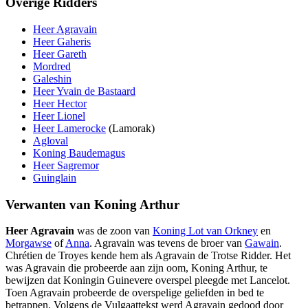
Overige Ridders
Heer Agravain
Heer Gaheris
Heer Gareth
Mordred
Galeshin
Heer Yvain de Bastaard
Heer Hector
Heer Lionel
Heer Lamerocke
(Lamorak)
Agloval
Koning Baudemagus
Heer Sagremor
Guinglain
Verwanten van Koning Arthur
Heer Agravain
was de zoon van
Koning Lot van Orkney
en
Morgawse
of
Anna
. Agravain was tevens de broer van
Gawain
.
Chrétien de Troyes kende hem als Agravain de Trotse Ridder. Het
was Agravain die probeerde aan zijn oom, Koning Arthur, te
bewijzen dat Koningin Guinevere overspel pleegde met Lancelot.
Toen Agravain probeerde de overspelige geliefden in bed te
betrappen. Volgens de Vulgaattekst werd Agravain gedood door