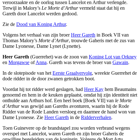
veroorzaakte en de oorlog tussen Lancelot en Arthur verlengde.
Terwijl in Malory’s
Le Morte d’Arthur
vermeld staat dat hij en
Gareth door Lancelot werden gedood.
Zie de
Dood van Koning Arthur
.
Volgens het verhaal van zijn broer
Heer Gareth
in Boek VII van
Thomas Malory’s
Morte d’Arthur
, trouwde Gaheris met de zus van
Dame Lyonesse, Dame Lynet (Lynette).
Heer Gareth
(Guerrehet) was de zoon van
Koning Lot van Orkney
en
Morgawse
of
Anna
. Gareth was tevens de broer van
Gawain
.
In de slotepisode van het
Eerste Graalvervolg
, wreekte Guerrehet de
dode ridder in de door zwanen getrokken boot.
Voordat hij tot ridder werd geslagen, had
Heer Kay
hem Beaumains
genoemd en hem in de keuken geplaatst, omdat hij zijn identiteit niet
onthulde aan Arthurs hof. Een heel boek [Boek VII] van
le Morte
d’Arthur
was gewijd aan Gareths avonturen, waarin hij de Rode
Ridder van de Rode Landen versloeg en daarmee de hand won van
Dame Lyonesse. Zie
Heer Gareth
in de
Ridderverhalen
.
Toen Guinevere op de brandstapel zou worden verbrand wegens
overspel met Lancelot, waren Gareth en zijn broer Gaheris de
onwillige begeleiders van de koningin. Volgens de Mort Artu