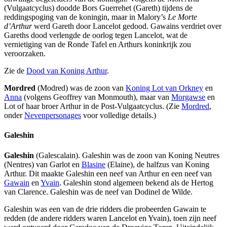
(Vulgaatcyclus) doodde Bors Guerrehet (Gareth) tijdens de
reddingspoging van de koningin, maar in Malory’s
Le Morte
d’Arthur
werd Gareth door Lancelot gedood. Gawains verdriet over
Gareths dood verlengde de oorlog tegen Lancelot, wat de
vernietiging van de Ronde Tafel en Arthurs koninkrijk zou
veroorzaken.
Zie de
Dood van Koning Arthur
.
Mordred
(Modred) was de zoon van
Koning Lot van Orkney
en
Anna
(volgens Geoffrey van Monmouth), maar van
Morgawse
en
Lot of haar broer Arthur in de Post-Vulgaatcyclus. (Zie
Mordred
,
onder
Nevenpersonages
voor volledige details.)
Galeshin
Galeshin
(Galescalain). Galeshin was de zoon van Koning Neutres
(Nentres) van Garlot en
Blasine
(Elaine), de halfzus van Koning
Arthur. Dit maakte Galeshin een neef van Arthur en een neef van
Gawain
en
Yvain
. Galeshin stond algemeen bekend als de Hertog
van Clarence. Galeshin was de neef van Dodinel de Wilde.
Galeshin was een van de drie ridders die probeerden Gawain te
redden (de andere ridders waren Lancelot en Yvain), toen zijn neef