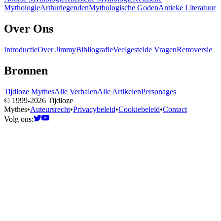
Mythologie
Arthurlegenden
Mythologische Goden
Antieke Literatuur
Over Ons
Introductie
Over Jimmy
Bibliografie
Veelgestelde Vragen
Retroversie
Bronnen
Tijdloze Mythes
Alle Verhalen
Alle Artikelen
Personages
© 1999-2026 Tijdloze
Mythes
•
Auteursrecht
•
Privacybeleid
•
Cookiebeleid
•
Contact
Volg ons: