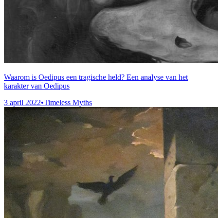
Waarom is Oedipus een tragische held? Een analyse van het
karakter van Oedipus
3 april 2022
•
Timeless Myths