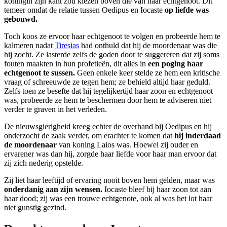
koningin zijn kant zou kiezen boven die van haar echtgenoot. Dit
temeer omdat de relatie tussen Oedipus en Iocaste
op liefde was
gebouwd.
Toch koos ze ervoor haar echtgenoot te volgen en probeerde hem te
kalmeren nadat
Tiresias
had onthuld dat hij de moordenaar was die
hij zocht. Ze lasterde zelfs de goden door te suggereren dat zij soms
fouten maakten in hun profetieën, dit alles in
een poging haar
echtgenoot te sussen.
Geen enkele keer stelde ze hem een kritische
vraag of schreeuwde ze tegen hem; ze behield altijd haar geduld.
Zelfs toen ze besefte dat hij tegelijkertijd haar zoon en echtgenoot
was, probeerde ze hem te beschermen door hem te adviseren niet
verder te graven in het verleden.
De nieuwsgierigheid kreeg echter de overhand bij Oedipus en hij
onderzocht de zaak verder, om erachter te komen dat
hij inderdaad
de moordenaar
van koning Laios was. Hoewel zij ouder en
ervarener was dan hij, zorgde haar liefde voor haar man ervoor dat
zij zich nederig opstelde.
Zij liet haar leeftijd of ervaring nooit boven hem gelden, maar was
onderdanig aan zijn wensen.
Iocaste bleef bij haar zoon tot aan
haar dood; zij was een trouwe echtgenote, ook al was het lot haar
niet gunstig gezind.