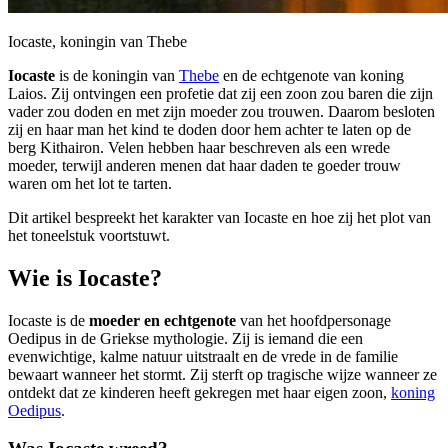
Iocaste, koningin van Thebe
Iocaste
is de koningin van
Thebe
en de echtgenote van koning
Laios. Zij ontvingen een profetie dat zij een zoon zou baren die zijn
vader zou doden en met zijn moeder zou trouwen. Daarom besloten
zij en haar man het kind te doden door hem achter te laten op de
berg Kithairon. Velen hebben haar beschreven als een wrede
moeder, terwijl anderen menen dat haar daden te goeder trouw
waren om het lot te tarten.
Dit artikel bespreekt het karakter van Iocaste en hoe zij het plot van
het toneelstuk voortstuwt.
Wie is Iocaste?
Iocaste is de
moeder en echtgenote
van het hoofdpersonage
Oedipus in de Griekse mythologie. Zij is iemand die een
evenwichtige, kalme natuur uitstraalt en de vrede in de familie
bewaart wanneer het stormt. Zij sterft op tragische wijze wanneer ze
ontdekt dat ze kinderen heeft gekregen met haar eigen zoon,
koning
Oedipus
.