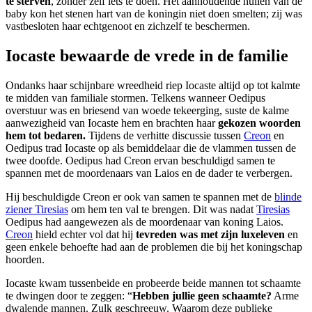
te sterven
, zonder zelf iets te doen. Het aanhoudende huilen van de
baby kon het stenen hart van de koningin niet doen smelten; zij was
vastbesloten haar echtgenoot en zichzelf te beschermen.
Iocaste bewaarde de vrede in de familie
Ondanks haar schijnbare wreedheid riep Iocaste altijd op tot kalmte
te midden van familiale stormen. Telkens wanneer Oedipus
overstuur was en briesend van woede tekeerging, suste de kalme
aanwezigheid van Iocaste hem en brachten haar
gekozen woorden
hem tot bedaren.
Tijdens de verhitte discussie tussen
Creon
en
Oedipus trad Iocaste op als bemiddelaar die de vlammen tussen de
twee doofde. Oedipus had Creon ervan beschuldigd samen te
spannen met de moordenaars van Laios en de dader te verbergen.
Hij beschuldigde Creon er ook van samen te spannen met de
blinde
ziener Tiresias
om hem ten val te brengen. Dit was nadat
Tiresias
Oedipus had aangewezen als de moordenaar van koning Laios.
Creon
hield echter vol dat hij
tevreden was met zijn luxeleven
en
geen enkele behoefte had aan de problemen die bij het koningschap
hoorden.
Iocaste kwam tussenbeide en probeerde beide mannen tot schaamte
te dwingen door te zeggen: “
Hebben jullie geen schaamte?
Arme
dwalende mannen. Zulk geschreeuw. Waarom deze publieke