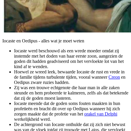
Iocaste en Oedipus - alles wat je moet weten
Iocaste werd beschouwd als een wrede moeder omdat zij
instemde met het doden van haar eerste zoon, aangezien de
goden dit hadden geadviseerd om het vervloekte lot van het
kind af te wenden.
Hoewel ze wreed leek, bewaarde Iocaste de rust en vrede in
de familie tijdens turbulente tijden, vooral wanneer
Creon
en
Oedipus zware ruzies hadden.
Zij was een trouwe echtgenote die haar man in alle zaken
steunde en hem probeerde te kalmeren, zelfs als dat betekende
dat zij de goden moest lasteren.
Iocaste meende dat de goden soms fouten maakten in hun
profetieën en bracht dit over op Oedipus wanneer hij zich
zorgen maakte dat de profetie van het
orakel van Delphi
werkelijkheid werd.
De achtergrond van Iocaste onthulde dat zij zich niet bewust
was van de vloek totdat zij trouwde met Laios, die vervloekt