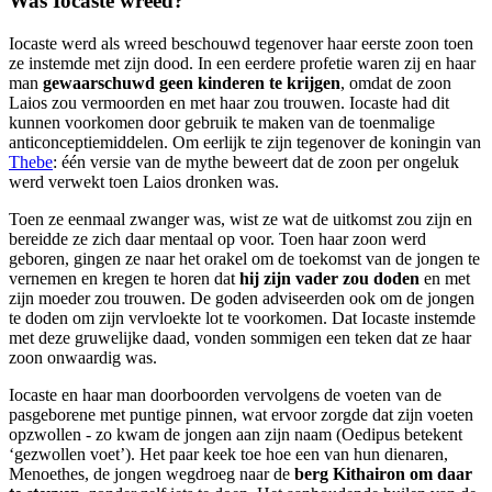
Was Iocaste wreed?
Iocaste werd als wreed beschouwd tegenover haar eerste zoon toen
ze instemde met zijn dood. In een eerdere profetie waren zij en haar
man
gewaarschuwd geen kinderen te krijgen
, omdat de zoon
Laios zou vermoorden en met haar zou trouwen. Iocaste had dit
kunnen voorkomen door gebruik te maken van de toenmalige
anticonceptiemiddelen. Om eerlijk te zijn tegenover de koningin van
Thebe
: één versie van de mythe beweert dat de zoon per ongeluk
werd verwekt toen Laios dronken was.
Toen ze eenmaal zwanger was, wist ze wat de uitkomst zou zijn en
bereidde ze zich daar mentaal op voor. Toen haar zoon werd
geboren, gingen ze naar het orakel om de toekomst van de jongen te
vernemen en kregen te horen dat
hij zijn vader zou doden
en met
zijn moeder zou trouwen. De goden adviseerden ook om de jongen
te doden om zijn vervloekte lot te voorkomen. Dat Iocaste instemde
met deze gruwelijke daad, vonden sommigen een teken dat ze haar
zoon onwaardig was.
Iocaste en haar man doorboorden vervolgens de voeten van de
pasgeborene met puntige pinnen, wat ervoor zorgde dat zijn voeten
opzwollen - zo kwam de jongen aan zijn naam (Oedipus betekent
‘gezwollen voet’). Het paar keek toe hoe een van hun dienaren,
Menoethes, de jongen wegdroeg naar de
berg Kithairon om daar