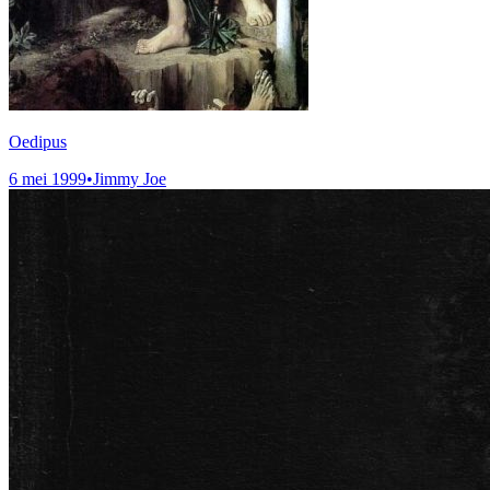
Oedipus
6 mei 1999
•
Jimmy Joe