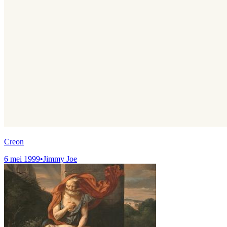
Creon
6 mei 1999
•
Jimmy Joe