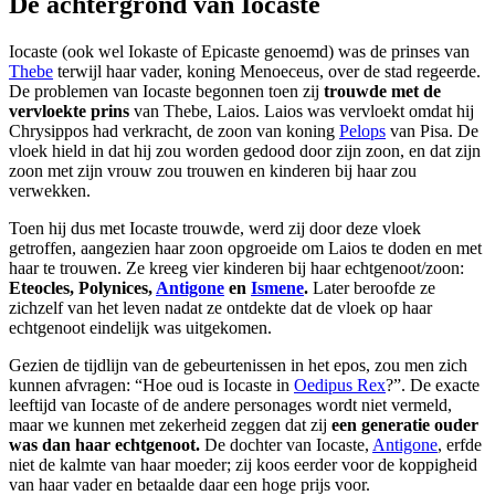
De achtergrond van Iocaste
Iocaste (ook wel Iokaste of Epicaste genoemd) was de prinses van
Thebe
terwijl haar vader, koning Menoeceus, over de stad regeerde.
De problemen van Iocaste begonnen toen zij
trouwde met de
vervloekte prins
van Thebe, Laios. Laios was vervloekt omdat hij
Chrysippos had verkracht, de zoon van koning
Pelops
van Pisa. De
vloek hield in dat hij zou worden gedood door zijn zoon, en dat zijn
zoon met zijn vrouw zou trouwen en kinderen bij haar zou
verwekken.
Toen hij dus met Iocaste trouwde, werd zij door deze vloek
getroffen, aangezien haar zoon opgroeide om Laios te doden en met
haar te trouwen. Ze kreeg vier kinderen bij haar echtgenoot/zoon:
Eteocles, Polynices,
Antigone
en
Ismene
.
Later beroofde ze
zichzelf van het leven nadat ze ontdekte dat de vloek op haar
echtgenoot eindelijk was uitgekomen.
Gezien de tijdlijn van de gebeurtenissen in het epos, zou men zich
kunnen afvragen: “Hoe oud is Iocaste in
Oedipus Rex
?”. De exacte
leeftijd van Iocaste of de andere personages wordt niet vermeld,
maar we kunnen met zekerheid zeggen dat zij
een generatie ouder
was dan haar echtgenoot.
De dochter van Iocaste,
Antigone
, erfde
niet de kalmte van haar moeder; zij koos eerder voor de koppigheid
van haar vader en betaalde daar een hoge prijs voor.