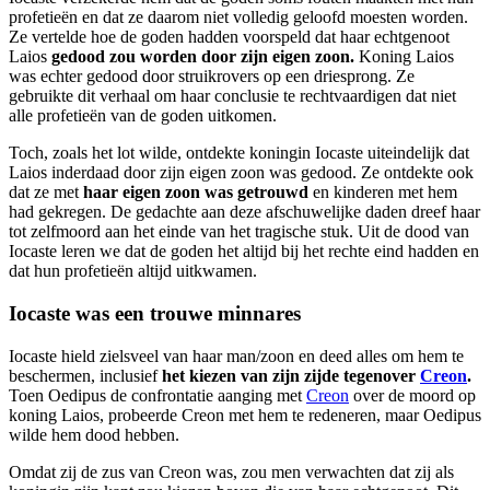
profetieën en dat ze daarom niet volledig geloofd moesten worden.
Ze vertelde hoe de goden hadden voorspeld dat haar echtgenoot
Laios
gedood zou worden door zijn eigen zoon.
Koning Laios
was echter gedood door struikrovers op een driesprong. Ze
gebruikte dit verhaal om haar conclusie te rechtvaardigen dat niet
alle profetieën van de goden uitkomen.
Toch, zoals het lot wilde, ontdekte koningin Iocaste uiteindelijk dat
Laios inderdaad door zijn eigen zoon was gedood. Ze ontdekte ook
dat ze met
haar eigen zoon was getrouwd
en kinderen met hem
had gekregen. De gedachte aan deze afschuwelijke daden dreef haar
tot zelfmoord aan het einde van het tragische stuk. Uit de dood van
Iocaste leren we dat de goden het altijd bij het rechte eind hadden en
dat hun profetieën altijd uitkwamen.
Iocaste was een trouwe minnares
Iocaste hield zielsveel van haar man/zoon en deed alles om hem te
beschermen, inclusief
het kiezen van zijn zijde tegenover
Creon
.
Toen Oedipus de confrontatie aanging met
Creon
over de moord op
koning Laios, probeerde Creon met hem te redeneren, maar Oedipus
wilde hem dood hebben.
Omdat zij de zus van Creon was, zou men verwachten dat zij als