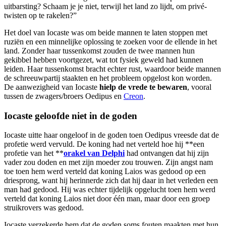
uitbarsting? Schaam je je niet, terwijl het land zo lijdt, om privé-
twisten op te rakelen?”
Het doel van Iocaste was om beide mannen te laten stoppen met
ruziën en een minnelijke oplossing te zoeken voor de ellende in het
land. Zonder haar tussenkomst zouden de twee mannen hun
gekibbel hebben voortgezet, wat tot fysiek geweld had kunnen
leiden. Haar tussenkomst bracht echter rust, waardoor beide mannen
de schreeuwpartij staakten en het probleem opgelost kon worden.
De aanwezigheid van Iocaste
hielp de vrede te bewaren
, vooral
tussen de zwagers/broers Oedipus en
Creon
.
Iocaste geloofde niet in de goden
Iocaste uitte haar ongeloof in de goden toen Oedipus vreesde dat de
profetie werd vervuld. De koning had net verteld hoe hij **een
profetie van het **
orakel van Delphi
had ontvangen dat hij zijn
vader zou doden en met zijn moeder zou trouwen. Zijn angst nam
toe toen hem werd verteld dat koning Laios was gedood op een
driesprong, want hij herinnerde zich dat hij daar in het verleden een
man had gedood. Hij was echter tijdelijk opgelucht toen hem werd
verteld dat koning Laios niet door één man, maar door een groep
struikrovers was gedood.
Iocaste verzekerde hem dat de goden soms fouten maakten met hun