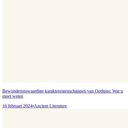
Bewonderenswaardige karaktereigenschappen van Oedipus: Wat u
moet weten
16 februari 2024
•
Ancient Literature