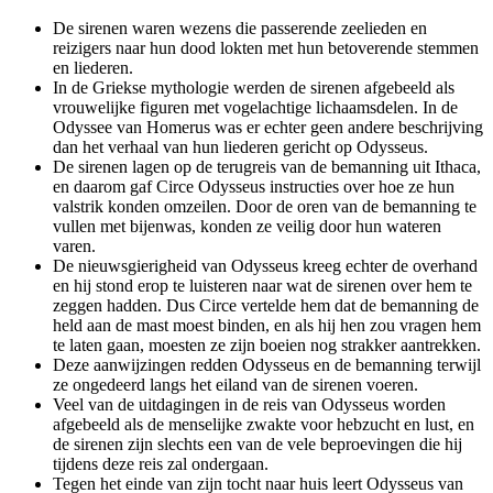
De sirenen waren wezens die passerende zeelieden en
reizigers naar hun dood lokten met hun betoverende stemmen
en liederen.
In de Griekse mythologie werden de sirenen afgebeeld als
vrouwelijke figuren met vogelachtige lichaamsdelen. In de
Odyssee van Homerus was er echter geen andere beschrijving
dan het verhaal van hun liederen gericht op Odysseus.
De sirenen lagen op de terugreis van de bemanning uit Ithaca,
en daarom gaf Circe Odysseus instructies over hoe ze hun
valstrik konden omzeilen. Door de oren van de bemanning te
vullen met bijenwas, konden ze veilig door hun wateren
varen.
De nieuwsgierigheid van Odysseus kreeg echter de overhand
en hij stond erop te luisteren naar wat de sirenen over hem te
zeggen hadden. Dus Circe vertelde hem dat de bemanning de
held aan de mast moest binden, en als hij hen zou vragen hem
te laten gaan, moesten ze zijn boeien nog strakker aantrekken.
Deze aanwijzingen redden Odysseus en de bemanning terwijl
ze ongedeerd langs het eiland van de sirenen voeren.
Veel van de uitdagingen in de reis van Odysseus worden
afgebeeld als de menselijke zwakte voor hebzucht en lust, en
de sirenen zijn slechts een van de vele beproevingen die hij
tijdens deze reis zal ondergaan.
Tegen het einde van zijn tocht naar huis leert Odysseus van