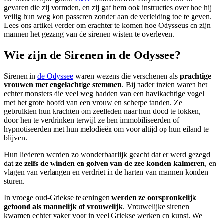
gevaren die zij vormden, en zij gaf hem ook instructies over hoe hij
veilig hun weg kon passeren zonder aan de verleiding toe te geven.
Lees ons artikel verder om erachter te komen hoe Odysseus en zijn
mannen het gezang van de sirenen wisten te overleven.
Wie zijn de Sirenen in de Odyssee?
Sirenen in
de Odyssee
waren wezens die verschenen als
prachtige
vrouwen met engelachtige stemmen
. Bij nader inzien waren het
echter monsters die veel weg hadden van een havikachtige vogel
met het grote hoofd van een vrouw en scherpe tanden. Ze
gebruikten hun krachten om zeelieden naar hun dood te lokken,
door hen te verdrinken terwijl ze hen immobiliseerden of
hypnotiseerden met hun melodieën om voor altijd op hun eiland te
blijven.
Hun liederen werden zo wonderbaarlijk geacht dat er werd gezegd
dat
ze zelfs de winden en golven van de zee konden kalmeren
, en
vlagen van verlangen en verdriet in de harten van mannen konden
sturen.
In vroege oud-Griekse tekeningen
werden ze oorspronkelijk
getoond als mannelijk of vrouwelijk
. Vrouwelijke sirenen
kwamen echter vaker voor in veel Griekse werken en kunst. We