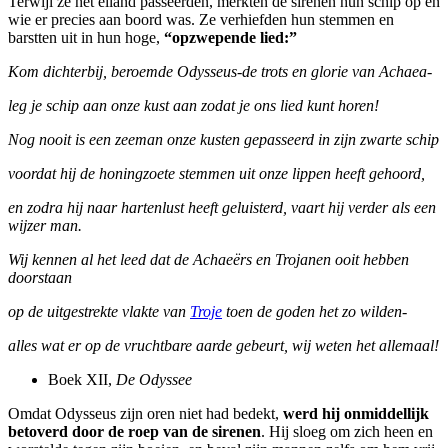
Terwijl ze het eiland passeerden, merkten de sirenen hun schip op en
wie er precies aan boord was. Ze verhiefden hun stemmen en
barstten uit in hun hoge,
“opzwepende lied:”
Kom dichterbij, beroemde Odysseus-de trots en glorie van Achaea-
leg je schip aan onze kust aan zodat je ons lied kunt horen!
Nog nooit is een zeeman onze kusten gepasseerd in zijn zwarte schip
voordat hij de honingzoete stemmen uit onze lippen heeft gehoord,
en zodra hij naar hartenlust heeft geluisterd, vaart hij verder als een
wijzer man.
Wij kennen al het leed dat de Achaeërs en Trojanen ooit hebben
doorstaan
op de uitgestrekte vlakte van
Troje
toen de goden het zo wilden-
alles wat er op de vruchtbare aarde gebeurt, wij weten het allemaal!
Boek XII,
De Odyssee
Omdat Odysseus zijn oren niet had bedekt,
werd hij onmiddellijk
betoverd door de roep van de sirenen
. Hij sloeg om zich heen en