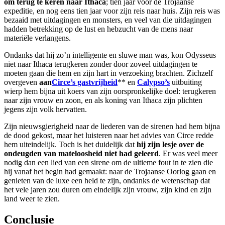
om terug te keren naar Ithaca
; tien jaar voor de Trojaanse
expeditie, en nog eens tien jaar voor zijn reis naar huis. Zijn reis was
bezaaid met uitdagingen en monsters, en veel van die uitdagingen
hadden betrekking op de lust en hebzucht van de mens naar
materiële verlangens.
Ondanks dat hij zo’n intelligente en sluwe man was, kon Odysseus
niet naar Ithaca terugkeren zonder door zoveel uitdagingen te
moeten gaan die hem en zijn hart in verzoeking brachten. Zichzelf
overgeven
aan
Circe’s gastvrijheid
** en
Calypso’s
uitbuiting
wierp hem bijna uit koers van zijn oorspronkelijke doel: terugkeren
naar zijn vrouw en zoon, en als koning van Ithaca zijn plichten
jegens zijn volk hervatten.
Zijn nieuwsgierigheid naar de liederen van de sirenen had hem bijna
de dood gekost, maar het luisteren naar het advies van Circe redde
hem uiteindelijk. Toch is het duidelijk dat
hij zijn lesje over de
ondeugden van mateloosheid niet had geleerd
. Er was veel meer
nodig dan een lied van een sirene om de ultieme fout in te zien die
hij vanaf het begin had gemaakt: naar de Trojaanse Oorlog gaan en
genieten van de luxe een held te zijn, ondanks de wetenschap dat
het vele jaren zou duren om eindelijk zijn vrouw, zijn kind en zijn
land weer te zien.
Conclusie