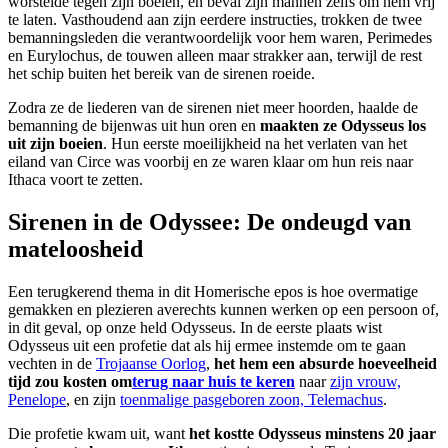
worstelde tegen zijn boeien, en beval zijn mannen zelfs om hem vrij
te laten. Vasthoudend aan zijn eerdere instructies, trokken de twee
bemanningsleden die verantwoordelijk voor hem waren, Perimedes
en Eurylochus, de touwen alleen maar strakker aan, terwijl de rest
het schip buiten het bereik van de sirenen roeide.
Zodra ze de liederen van de sirenen niet meer hoorden, haalde de
bemanning de bijenwas uit hun oren en
maakten ze Odysseus los
uit zijn boeien
. Hun eerste moeilijkheid na het verlaten van het
eiland van Circe was voorbij en ze waren klaar om hun reis naar
Ithaca voort te zetten.
Sirenen in de Odyssee: De ondeugd van
mateloosheid
Een terugkerend thema in dit Homerische epos is hoe overmatige
gemakken en plezieren averechts kunnen werken op een persoon of,
in dit geval, op onze held Odysseus. In de eerste plaats wist
Odysseus uit een profetie dat als hij ermee instemde om te gaan
vechten in de
Trojaanse Oorlog
,
het hem een absurde hoeveelheid
tijd zou kosten om
terug naar huis te keren
naar
zijn vrouw,
Penelope
, en zijn
toenmalige pasgeboren zoon, Telemachus
.
Die profetie kwam uit, want
het kostte Odysseus minstens 20 jaar