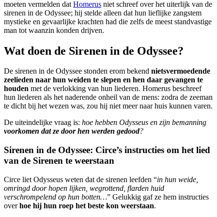
moeten vermelden dat
Homerus
niet schreef over het uiterlijk van de
sirenen in de Odyssee; hij stelde alleen dat hun lieflijke zangstem
mystieke en gevaarlijke krachten had die zelfs de meest standvastige
man tot waanzin konden drijven.
Wat doen de Sirenen in de Odyssee?
De sirenen in de Odyssee stonden erom bekend
nietsvermoedende
zeelieden naar hun weiden te slepen en hen daar gevangen te
houden
met de verlokking van hun liederen. Homerus beschreef
hun liederen als het naderende onheil van de mens: zodra de zeeman
te dicht bij het wezen was, zou hij niet meer naar huis kunnen varen.
De uiteindelijke vraag is:
hoe hebben Odysseus en zijn bemanning
voorkomen dat ze door hen werden gedood
?
Sirenen in de Odyssee: Circe’s instructies om het lied
van de Sirenen te weerstaan
Circe liet Odysseus weten dat de sirenen leefden “
in hun weide,
omringd door hopen lijken, wegrottend, flarden huid
verschrompelend op hun botten…
” Gelukkig gaf ze hem instructies
over
hoe hij hun roep het beste kon weerstaan
.