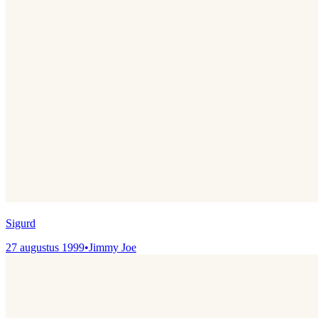
Sigurd
27 augustus 1999
•
Jimmy Joe