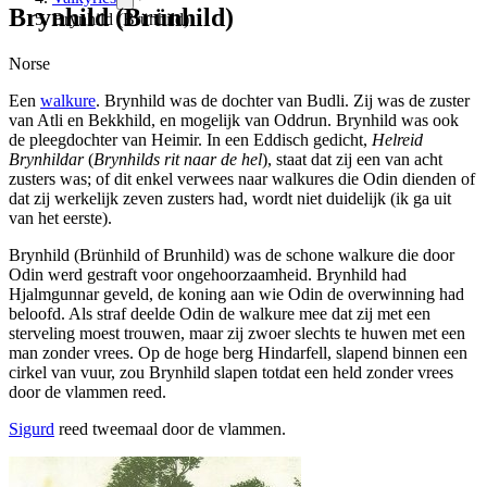
Brynhild (Brünhild)
Brynhild (Brünhild)
Norse
Een
walkure
. Brynhild was de dochter van Budli. Zij was de zuster
van Atli en Bekkhild, en mogelijk van Oddrun. Brynhild was ook
de pleegdochter van Heimir. In een Eddisch gedicht,
Helreid
Brynhildar
(
Brynhilds rit naar de hel
), staat dat zij een van acht
zusters was; of dit enkel verwees naar walkures die Odin dienden of
dat zij werkelijk zeven zusters had, wordt niet duidelijk (ik ga uit
van het eerste).
Brynhild (Brünhild of Brunhild) was de schone walkure die door
Odin werd gestraft voor ongehoorzaamheid. Brynhild had
Hjalmgunnar geveld, de koning aan wie Odin de overwinning had
beloofd. Als straf deelde Odin de walkure mee dat zij met een
sterveling moest trouwen, maar zij zwoer slechts te huwen met een
man zonder vrees. Op de hoge berg Hindarfell, slapend binnen een
cirkel van vuur, zou Brynhild slapen totdat een held zonder vrees
door de vlammen reed.
Sigurd
reed tweemaal door de vlammen.