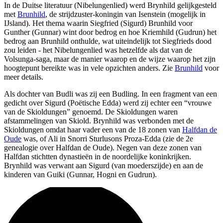
In de Duitse literatuur (Nibelungenlied) werd Brynhild gelijkgesteld
met
Brunhild
, de strijdzuster-koningin van Isenstein (mogelijk in
IJsland). Het thema waarin Siegfried (Sigurd) Brunhild voor
Gunther (Gunnar) wint door bedrog en hoe Kriemhild (Gudrun) het
bedrog aan Brunhild onthulde, wat uiteindelijk tot Siegfrieds dood
zou leiden - het Nibelungenlied was hetzelfde als dat van de
Volsunga-saga, maar de manier waarop en de wijze waarop het zijn
hoogtepunt bereikte was in vele opzichten anders. Zie
Brunhild
voor
meer details.
Als dochter van Budli was zij een Budling. In een fragment van een
gedicht over Sigurd (Poëtische Edda) werd zij echter een “vrouwe
van de Skioldungen” genoemd. De Skioldungen waren
afstammelingen van Skiold. Brynhild was verbonden met de
Skioldungen omdat haar vader een van de 18 zonen van
Halfdan de
Oude
was, of Ali in Snorri Sturlusons Proza-Edda (zie de 2e
genealogie over Halfdan de Oude). Negen van deze zonen van
Halfdan stichtten dynastieën in de noordelijke koninkrijken.
Brynhild was verwant aan Sigurd (van moederszijde) en aan de
kinderen van Guiki (Gunnar, Hogni en Gudrun).