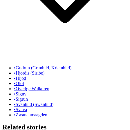
•
Gudrun (Grimhild, Kriemhild)
•
Hjordis (Sisibe)
•
Hljod
•
Olof
•
Overige Walkuren
•
Signy
•
Sigrun
•
Svanhild (Swanhild)
•
Svava
•
Zwanenmaagden
Related stories