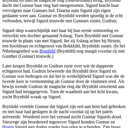
Brynhild en nam de magische ring (
Andvaranaut
) terug; Brynhild
dacht dat Gunnar haar ring had meegenomen. Sigurd bracht haar
vervolgens naar Gunnars hof. Daarna nam Sigurd zijn eigen
gedaante weer aan. Gunnar en Brynhild werden spoedig in de echt
verbonden, terwijl Sigurd trouwde met Gunnars zuster, Gudrun.
Sigurd sliep waarschijnlijk met haar bij hun eerste ontmoeting en
verwekte een dochter genaamd Aslaug. Toen Brynhild met Gunnar
trouwde in plaats van met Sigurd, liet zij Aslaug achter bij Heimir,
een hoofdman en echtgenoot van Bekkhild, Brynhilds zuster. (In het
Nibelungenlied was
Brunhild
(Brynhild) nog maagd voordat zij met
Gunther (Gunnar) trouwde.)
Later kregen Brynhild en Gudrun ruzie over wie de dapperste
echtgenoot had. Gudrun beweerde dat Brynhild door Sigurd en
Gunnar was bedrogen en dat het in werkelijkheid Sigurd was die de
tweede keer in vermomming als Gunnar door de vlammen reed. Als
bewijs toonde Gudrun de magische ring die Brynhild onwetend aan
Sigurd had teruggegeven. Toen de waarheid aan het licht kwam,
zocht Brynhild wraak op Sigurd.
Brynhild vertelde Gunnar dat Sigurd zijn eed aan hem had gebroken
en met haar had geslapen in de nacht voordat zij op het paleis
arriveerde. Woedend over het verraad zocht Gunnar Sigurds dood.
Vanwege zijn broedereed tegenover Sigurd konden Gunnar en
Hogni
Sigurd niet doden zonder hun eden te schenden. Zijn broer