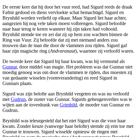
De eerste keer dat hij door het vuur reed, had Sigurd reeds de draak
Fafnir gedood en diens vervloekte schat bemachtigd. Sigurd en
Brynhild werden verliefd op elkaar. Maar Sigurd liet haar achter,
aangezien hij nog vele taken moest volbrengen. Sigurd beloofde
naar haar terug te keren wanneer hij zijn taken had voltooid.
Brynhild stemde toe en zei dat zij op hem zou wachten binnen de
Ring van Vuur. Zij beloofde dat zij met niemand anders zou
trouwen dan de man die door de vlammen zou rijden. Sigurd gaf
haar zijn magische ring (
Andvaranaut
), waarmee zij verloofd waren.
De tweede keer dat Sigurd bij haar kwam, was hij vermomd als
Gunnar
, door middel van magie. Het probleem was dat Gunnar niet
moedig genoeg was om door de vlammen te rijden, dus moesten zij
van gedaante wisselen (vormverandering) en reed Sigurd in
Gunnars plaats.
Sigurd was zijn belofte aan Brynhild vergeten en was nu verloofd
met
Gudrun
, de zuster van Gunnar. Sigurds geheugenverlies was te
wijten aan de toverdrank van
Grimhild
, de moeder van Gunnar en
Gudrun.
Brynhild was teleurgesteld dat het niet Sigurd was die voor haar
kwam. Zonder keuze (vanwege haar belofte) stemde zij erin toe met
Gunnar te trouwen. Sigurd wisselde opnieuw de ringen met