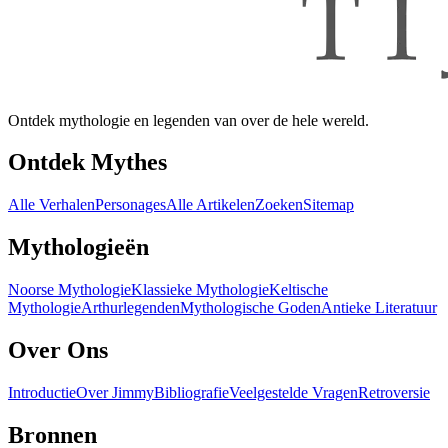
Ontdek mythologie en legenden van over de hele wereld.
Ontdek Mythes
Alle Verhalen
Personages
Alle Artikelen
Zoeken
Sitemap
Mythologieën
Noorse Mythologie
Klassieke Mythologie
Keltische
Mythologie
Arthurlegenden
Mythologische Goden
Antieke Literatuur
Over Ons
Introductie
Over Jimmy
Bibliografie
Veelgestelde Vragen
Retroversie
Bronnen