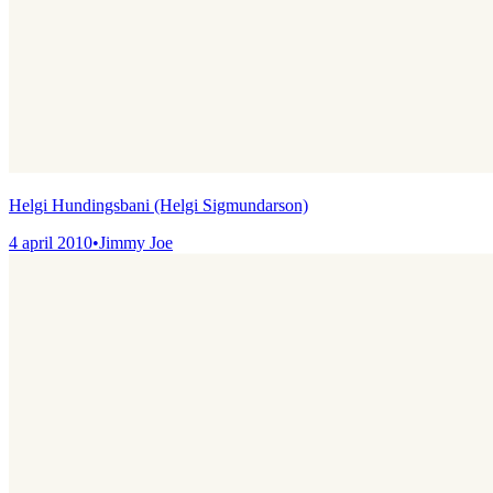
Helgi Hundingsbani (Helgi Sigmundarson)
4 april 2010
•
Jimmy Joe