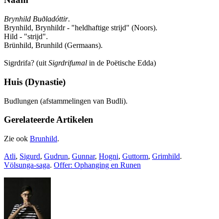
Brynhild Buðladóttir
.
Brynhild, Brynhildr - "heldhaftige strijd" (Noors).
Hild - "strijd".
Brünhild, Brunhild (Germaans).
Sigrdrifa? (uit
Sigrdrifumal
in de Poëtische Edda)
Huis (Dynastie)
Budlungen (afstammelingen van Budli).
Gerelateerde Artikelen
Zie ook
Brunhild
.
Atli
,
Sigurd
,
Gudrun
,
Gunnar
,
Hogni
,
Guttorm
,
Grimhild
.
Völsunga-saga
.
Offer: Ophanging en Runen