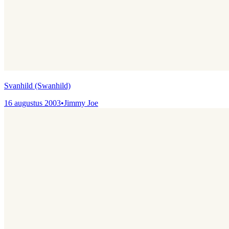
Svanhild (Swanhild)
16 augustus 2003
•
Jimmy Joe