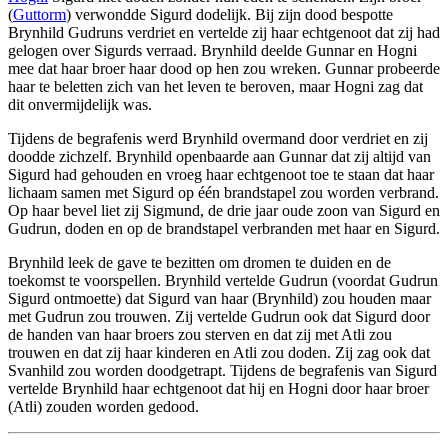
(
Guttorm
) verwondde Sigurd dodelijk. Bij zijn dood bespotte
Brynhild Gudruns verdriet en vertelde zij haar echtgenoot dat zij had
gelogen over Sigurds verraad. Brynhild deelde Gunnar en Hogni
mee dat haar broer haar dood op hen zou wreken. Gunnar probeerde
haar te beletten zich van het leven te beroven, maar Hogni zag dat
dit onvermijdelijk was.
Tijdens de begrafenis werd Brynhild overmand door verdriet en zij
doodde zichzelf. Brynhild openbaarde aan Gunnar dat zij altijd van
Sigurd had gehouden en vroeg haar echtgenoot toe te staan dat haar
lichaam samen met Sigurd op één brandstapel zou worden verbrand.
Op haar bevel liet zij Sigmund, de drie jaar oude zoon van Sigurd en
Gudrun, doden en op de brandstapel verbranden met haar en Sigurd.
Brynhild leek de gave te bezitten om dromen te duiden en de
toekomst te voorspellen. Brynhild vertelde Gudrun (voordat Gudrun
Sigurd ontmoette) dat Sigurd van haar (Brynhild) zou houden maar
met Gudrun zou trouwen. Zij vertelde Gudrun ook dat Sigurd door
de handen van haar broers zou sterven en dat zij met Atli zou
trouwen en dat zij haar kinderen en Atli zou doden. Zij zag ook dat
Svanhild zou worden doodgetrapt. Tijdens de begrafenis van Sigurd
vertelde Brynhild haar echtgenoot dat hij en Hogni door haar broer
(Atli) zouden worden gedood.