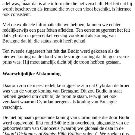
adel was, maar dat is alle informatie die het verschaft. Het feit dat hij
wordt beschreven als iemand die over een vloot beschikt, is hiermee
ook consistent.
Met de expliciete informatie die we hebben, kunnen we echter
redelijkerwijs een paar feiten afleiden. Ten eerste suggereert het feit
dat Cybrdan in geen enkel verslag voorkomt als koning van
Bretagne dat hij die status nooit heeft gehad.
Ten tweede suggereert het feit dat Budic werd gekozen als de
nieuwe koning na de dood van de vorige koning dat hij geen verre
prins was. Hij moet tamelijk dicht bij de troon hebben gestaan.
Waarschijnlijke Afstamming
Daarom zou de meest redelijke suggestie zijn dat Cybrdan de broer
was van de vorige koning van Bretagne. Dit zou Budic in staat
hebben gesteld om dicht bij de troon te staan, terwijl het ook
verklaart waarom Cybrdan nergens als koning van Bretagne
verschijnt.
De niet bij naam genoemde koning van Cornouaille die door Budic
werd opgevolgd, lijkt rond 540 te zijn overleden, uitgaande van de
geboortedatum van Oudoceus (waarbij we globaal de data in de
Oxford Dictionary of Saints: Fifth Edition
volgen). We zoeken dus