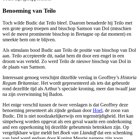
Benoeming van Teilo
Toch wilde Budic dat Teilo bleef. Daarom benaderde hij Teilo met
een grote groep troepen and bisschop Samson van Dol (misschien
wel de meest prominente bisschop in Bretagne op dat moment) en
smeekte hem om te blijven.
Als stimulans bood Budic aan Teilo de positie van bisschop van Dol
aan. Teilo accepteerde dit, nadat hem dit door een engel in een
droom was verteld. Zo werd Teilo de nieuwe bisschop van Dol in
de plaats van Samson.
Interessant genoeg verschijnt ditzelfde verslag in Geoffrey’s
Historia
Regum Britanniae
. Het wordt gepresenteerd als iets dat gebeurde
rond dezelfde tijd als Arthur’s speciale kroning, meer dan twaalf jaar
na zijn overwinning bij Badon.
Het enige verschil tussen de twee verslagen is dat Geoffrey deze
benoeming presenteert als zijnde gedaan door
Hoel
, de zoon van
Budic. Dit is niet noodzakelijkerwijs een tegenstrijdigheid. Het kan
simpelweg worden opgevat als een geval waarin een onderkoning
and een opperkoning bij dezelfde gebeurtenis betrokken zijn. Op
vergelijkbare wijze meldt het
Boek van Llandaff
dat een schenking
van land werd gedaan door Koning Meurig namens zijn zoon