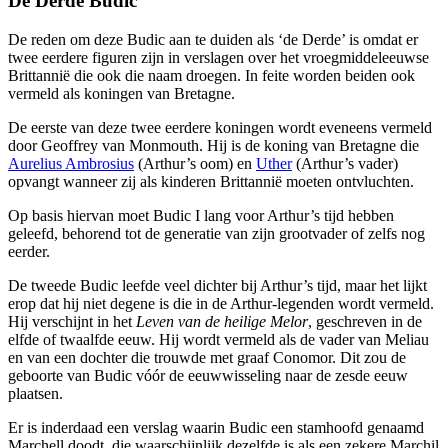
De Derde Budic
De reden om deze Budic aan te duiden als ‘de Derde’ is omdat er
twee eerdere figuren zijn in verslagen over het vroegmiddeleeuwse
Brittannië die ook die naam droegen. In feite worden beiden ook
vermeld als koningen van Bretagne.
De eerste van deze twee eerdere koningen wordt eveneens vermeld
door Geoffrey van Monmouth. Hij is de koning van Bretagne die
Aurelius Ambrosius
(Arthur’s oom) en
Uther
(Arthur’s vader)
opvangt wanneer zij als kinderen Brittannië moeten ontvluchten.
Op basis hiervan moet Budic I lang voor Arthur’s tijd hebben
geleefd, behorend tot de generatie van zijn grootvader of zelfs nog
eerder.
De tweede Budic leefde veel dichter bij Arthur’s tijd, maar het lijkt
erop dat hij niet degene is die in de Arthur-legenden wordt vermeld.
Hij verschijnt in het
Leven van de heilige Melor
, geschreven in de
elfde of twaalfde eeuw. Hij wordt vermeld als de vader van Meliau
en van een dochter die trouwde met graaf Conomor. Dit zou de
geboorte van Budic vóór de eeuwwisseling naar de zesde eeuw
plaatsen.
Er is inderdaad een verslag waarin Budic een stamhoofd genaamd
Marchell doodt, die waarschijnlijk dezelfde is als een zekere Marchil