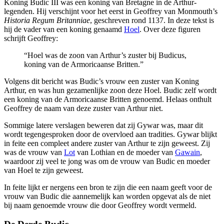
Koning Budic III was een koning van Bretagne in de Arthur-
legenden. Hij verschijnt voor het eerst in Geoffrey van Monmouth’s
Historia Regum Britanniae
, geschreven rond 1137. In deze tekst is
hij de vader van een koning genaamd
Hoel
. Over deze figuren
schrijft Geoffrey:
“Hoel was de zoon van Arthur’s zuster bij Budicus,
koning van de Armoricaanse Britten.”
Volgens dit bericht was Budic’s vrouw een zuster van Koning
Arthur, en was hun gezamenlijke zoon deze Hoel. Budic zelf wordt
een koning van de Armoricaanse Britten genoemd. Helaas onthult
Geoffrey de naam van deze zuster van Arthur niet.
Sommige latere verslagen beweren dat zij Gywar was, maar dit
wordt tegengesproken door de overvloed aan tradities. Gywar blijkt
in feite een compleet andere zuster van Arthur te zijn geweest. Zij
was de vrouw van
Lot
van Lothian en de moeder van
Gawain
,
waardoor zij veel te jong was om de vrouw van Budic en moeder
van Hoel te zijn geweest.
In feite lijkt er nergens een bron te zijn die een naam geeft voor de
vrouw van Budic die aannemelijk kan worden opgevat als de niet
bij naam genoemde vrouw die door Geoffrey wordt vermeld.