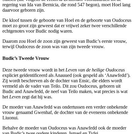
regering van Ida van Bernicia, die rond 547 begon), moet Hoel lang
daarvoor geboren zijn.
De kloof tussen de geboorte van Hoel en de geboorte van Oudoceus
moet zo groot zijn geweest dat er vrijwel zeker twee verschillende
echtgenotes voor Budic nodig waren.
Daarom zou Hoel de zoon zijn geweest van Budic’s eerste vrouw,
terwijl Oudoceus de zoon was van zijn tweede vrouw.
Budic’s Tweede Vrouw
Deze tweede vrouw wordt in het
Leven van de heilige Oudoceus
expliciet geïdentificeerd als Anauued (ook gespeld als ‘Anawfedd’).
Zij wordt beschreven als de dochter van Ensic, die elders wordt
vermeld als de vader van Teilo. Dit zou Oudoceus, geboren uit
Budic and Anawfedd, de neef van Teilo maken, wat precies is wat
het
Leven
zegt dat hij was.
De moeder van Anawfedd was ondertussen een verder onbekende
vrouw genaamd Gwenhaf, de dochter van de eveneens onbekende
Liuonui.
Behalve de moeder van Oudoceus was Anawfedd ook de moeder
van Budic’s twee oudere kinderen, Ismael en Tyfei.