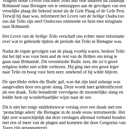
Volgens beide
Levens
vluchtten Teilo and vele anderen uit zuidelijk
Brittannië naar Bretagne om te ontsnappen aan de gevolgen van een
vreselijke plaag die bekend stond als de Gele Plaag of de Gele Pest.
Terwijl hij daar was, informeert het
Leven van de heilige Oudoceus
ons dat Teilo zijn neef Oudoceus ontmoette en hem mee terugnam
naar Brittannië.
Het
Leven van de heilige Teilo
verschaft ons echter meer informatie
over wat er gebeurde tijdens de periode dat Teilo in Bretagne was.
Nadat de ergste gevolgen van de plaag voorbij waren, besloot Teilo
dat het tijd was voor hem and de rest van de Britten om terug te
gaan naar Brittannië. Dit verontrustte Budic zeer, die zo’n groot
religieus leider niet wilde verliezen. Hij ging met een groot leger
naar Teilo en boog voor hem neer, smekend of hij wilde blijven.
De specifieke reden die Budic gaf, was dat zijn land onlangs was
aangevallen door een grote slang. Deze wordt later geïdentificeerd
als een draak. Teilo benaderde vervolgens de monsterlijke slang en
leidde hem op wonderbaarlijke wijze naar de zee.
Dit is niet het enige middeleeuwse verslag over een draak met een
‘pestachtige adem’ die Bretagne in de zesde eeuw terroriseerde. Het
lijkt zeer waarschijnlijk dat deze verslagen allemaal verband houden
met een of meer van de plagen and kometen die door Gregorius van
Tours zijn gerapporteerd.