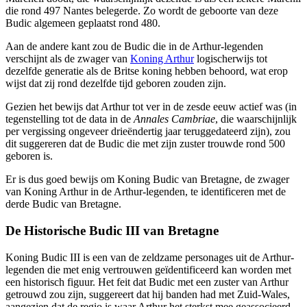
die rond 497 Nantes belegerde. Zo wordt de geboorte van deze
Budic algemeen geplaatst rond 480.
Aan de andere kant zou de Budic die in de Arthur-legenden
verschijnt als de zwager van
Koning Arthur
logischerwijs tot
dezelfde generatie als de Britse koning hebben behoord, wat erop
wijst dat zij rond dezelfde tijd geboren zouden zijn.
Gezien het bewijs dat Arthur tot ver in de zesde eeuw actief was (in
tegenstelling tot de data in de
Annales Cambriae
, die waarschijnlijk
per vergissing ongeveer drieëndertig jaar teruggedateerd zijn), zou
dit suggereren dat de Budic die met zijn zuster trouwde rond 500
geboren is.
Er is dus goed bewijs om Koning Budic van Bretagne, de zwager
van Koning Arthur in de Arthur-legenden, te identificeren met de
derde Budic van Bretagne.
De Historische Budic III van Bretagne
Koning Budic III is een van de zeldzame personages uit de Arthur-
legenden die met enig vertrouwen geïdentificeerd kan worden met
een historisch figuur. Het feit dat Budic met een zuster van Arthur
getrouwd zou zijn, suggereert dat hij banden had met Zuid-Wales,
aangezien dat de regio is waar Arthur het sterkst mee geassocieerd