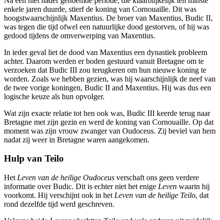
Na een niet nader genoemde periode, die klaarblijkelijk ten minste
enkele jaren duurde, stierf de koning van Cornouaille. Dit was
hoogstwaarschijnlijk Maxentius. De broer van Maxentius, Budic II,
was tegen die tijd ofwel een natuurlijke dood gestorven, of hij was
gedood tijdens de omverwerping van Maxentius.
In ieder geval liet de dood van Maxentius een dynastiek probleem
achter. Daarom werden er boden gestuurd vanuit Bretagne om te
verzoeken dat Budic III zou terugkeren om hun nieuwe koning te
worden. Zoals we hebben gezien, was hij waarschijnlijk de neef van
de twee vorige koningen, Budic II and Maxentius. Hij was dus een
logische keuze als hun opvolger.
Wat zijn exacte relatie tot hen ook was, Budic III keerde terug naar
Bretagne met zijn gezin en werd de koning van Cornouaille. Op dat
moment was zijn vrouw zwanger van Oudoceus. Zij beviel van hem
nadat zij weer in Bretagne waren aangekomen.
Hulp van Teilo
Het
Leven van de heilige Oudoceus
verschaft ons geen verdere
informatie over Budic. Dit is echter niet het enige
Leven
waarin hij
voorkomt. Hij verschijnt ook in het
Leven van de heilige Teilo
, dat
rond dezelfde tijd werd geschreven.