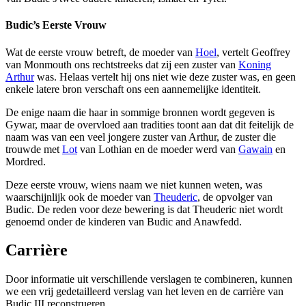
Budic’s Eerste Vrouw
Wat de eerste vrouw betreft, de moeder van
Hoel
, vertelt Geoffrey
van Monmouth ons rechtstreeks dat zij een zuster van
Koning
Arthur
was. Helaas vertelt hij ons niet wie deze zuster was, en geen
enkele latere bron verschaft ons een aannemelijke identiteit.
De enige naam die haar in sommige bronnen wordt gegeven is
Gywar, maar de overvloed aan tradities toont aan dat dit feitelijk de
naam was van een veel jongere zuster van Arthur, de zuster die
trouwde met
Lot
van Lothian en de moeder werd van
Gawain
en
Mordred.
Deze eerste vrouw, wiens naam we niet kunnen weten, was
waarschijnlijk ook de moeder van
Theuderic
, de opvolger van
Budic. De reden voor deze bewering is dat Theuderic niet wordt
genoemd onder de kinderen van Budic and Anawfedd.
Carrière
Door informatie uit verschillende verslagen te combineren, kunnen
we een vrij gedetailleerd verslag van het leven en de carrière van
Budic III reconstrueren.