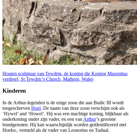
Houten sculptuur van Tewdrig, de koning die Koning Maxentius
verdreef, St Tewdric’s Church, Mathern, Wales
Kinderen
In de Arthur-legenden is de enige zoon die aan Budic III wordt
toegeschreven
Hoel
. De naam van deze zoon verschijnt ook als
‘Hywel’ and ‘Howel’. Hij was een machtige koning, blijkbaar als
onderkoning onder zijn vader, en een van
Arthur
’s grootste
bondgenoten. Hij kan waarschijnlijk worden geïdentificeerd met
Hoeloc, vermeld als de vader van Leonorius en Tudual.