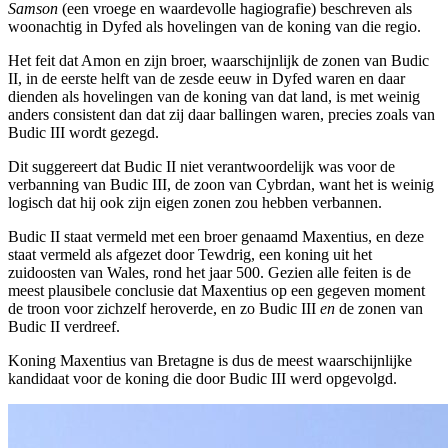
Samson
(een vroege en waardevolle hagiografie) beschreven als
woonachtig in Dyfed als hovelingen van de koning van die regio.
Het feit dat Amon en zijn broer, waarschijnlijk de zonen van Budic
II, in de eerste helft van de zesde eeuw in Dyfed waren en daar
dienden als hovelingen van de koning van dat land, is met weinig
anders consistent dan dat zij daar ballingen waren, precies zoals van
Budic III wordt gezegd.
Dit suggereert dat Budic II niet verantwoordelijk was voor de
verbanning van Budic III, de zoon van Cybrdan, want het is weinig
logisch dat hij ook zijn eigen zonen zou hebben verbannen.
Budic II staat vermeld met een broer genaamd Maxentius, en deze
staat vermeld als afgezet door Tewdrig, een koning uit het
zuidoosten van Wales, rond het jaar 500. Gezien alle feiten is de
meest plausibele conclusie dat Maxentius op een gegeven moment
de troon voor zichzelf heroverde, en zo Budic III
en
de zonen van
Budic II verdreef.
Koning Maxentius van Bretagne is dus de meest waarschijnlijke
kandidaat voor de koning die door Budic III werd opgevolgd.