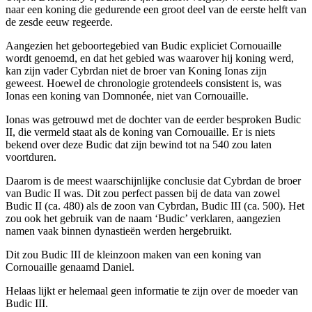
naar een koning die gedurende een groot deel van de eerste helft van
de zesde eeuw regeerde.
Aangezien het geboortegebied van Budic expliciet Cornouaille
wordt genoemd, en dat het gebied was waarover hij koning werd,
kan zijn vader Cybrdan niet de broer van Koning Ionas zijn
geweest. Hoewel de chronologie grotendeels consistent is, was
Ionas een koning van Domnonée, niet van Cornouaille.
Ionas was getrouwd met de dochter van de eerder besproken Budic
II, die vermeld staat als de koning van Cornouaille. Er is niets
bekend over deze Budic dat zijn bewind tot na 540 zou laten
voortduren.
Daarom is de meest waarschijnlijke conclusie dat Cybrdan de broer
van Budic II was. Dit zou perfect passen bij de data van zowel
Budic II (ca. 480) als de zoon van Cybrdan, Budic III (ca. 500). Het
zou ook het gebruik van de naam ‘Budic’ verklaren, aangezien
namen vaak binnen dynastieën werden hergebruikt.
Dit zou Budic III de kleinzoon maken van een koning van
Cornouaille genaamd Daniel.
Helaas lijkt er helemaal geen informatie te zijn over de moeder van
Budic III.