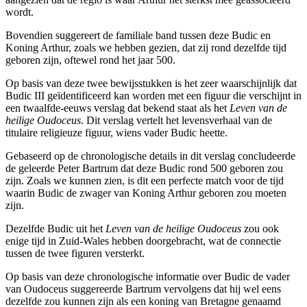
wordt.
Bovendien suggereert de familiale band tussen deze Budic en
Koning Arthur, zoals we hebben gezien, dat zij rond dezelfde tijd
geboren zijn, oftewel rond het jaar 500.
Op basis van deze twee bewijsstukken is het zeer waarschijnlijk dat
Budic III geïdentificeerd kan worden met een figuur die verschijnt in
een twaalfde-eeuws verslag dat bekend staat als het
Leven van de
heilige Oudoceus
. Dit verslag vertelt het levensverhaal van de
titulaire religieuze figuur, wiens vader Budic heette.
Gebaseerd op de chronologische details in dit verslag concludeerde
de geleerde Peter Bartrum dat deze Budic rond 500 geboren zou
zijn. Zoals we kunnen zien, is dit een perfecte match voor de tijd
waarin Budic de zwager van Koning Arthur geboren zou moeten
zijn.
Dezelfde Budic uit het
Leven van de heilige Oudoceus
zou ook
enige tijd in Zuid-Wales hebben doorgebracht, wat de connectie
tussen de twee figuren versterkt.
Op basis van deze chronologische informatie over Budic de vader
van Oudoceus suggereerde Bartrum vervolgens dat hij wel eens
dezelfde zou kunnen zijn als een koning van Bretagne genaamd