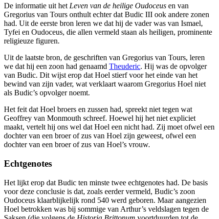
De informatie uit het
Leven van de heilige Oudoceus
en van
Gregorius van Tours onthult echter dat Budic III ook andere zonen
had. Uit de eerste bron leren we dat hij de vader was van Ismael,
Tyfei en Oudoceus, die allen vermeld staan als heiligen, prominente
religieuze figuren.
Uit de laatste bron, de geschriften van Gregorius van Tours, leren
we dat hij een zoon had genaamd
Theuderic
. Hij was de opvolger
van Budic. Dit wijst erop dat Hoel stierf voor het einde van het
bewind van zijn vader, wat verklaart waarom Gregorius Hoel niet
als Budic’s opvolger noemt.
Het feit dat Hoel broers en zussen had, spreekt niet tegen wat
Geoffrey van Monmouth schreef. Hoewel hij het niet expliciet
maakt, vertelt hij ons wel dat Hoel een nicht had. Zij moet ofwel een
dochter van een broer of zus van Hoel zijn geweest, ofwel een
dochter van een broer of zus van Hoel’s vrouw.
Echtgenotes
Het lijkt erop dat Budic ten minste twee echtgenotes had. De basis
voor deze conclusie is dat, zoals eerder vermeld, Budic’s zoon
Oudoceus klaarblijkelijk rond 540 werd geboren. Maar aangezien
Hoel betrokken was bij sommige van Arthur’s veldslagen tegen de
Saksen (die volgens de
Historia Brittonum
voortduurden tot de