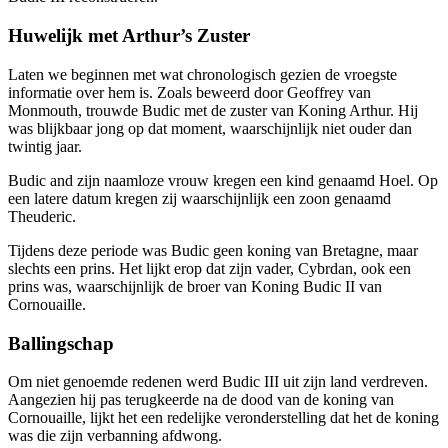
Huwelijk met Arthur’s Zuster
Laten we beginnen met wat chronologisch gezien de vroegste
informatie over hem is. Zoals beweerd door Geoffrey van
Monmouth, trouwde Budic met de zuster van Koning Arthur. Hij
was blijkbaar jong op dat moment, waarschijnlijk niet ouder dan
twintig jaar.
Budic and zijn naamloze vrouw kregen een kind genaamd Hoel. Op
een latere datum kregen zij waarschijnlijk een zoon genaamd
Theuderic.
Tijdens deze periode was Budic geen koning van Bretagne, maar
slechts een prins. Het lijkt erop dat zijn vader, Cybrdan, ook een
prins was, waarschijnlijk de broer van Koning Budic II van
Cornouaille.
Ballingschap
Om niet genoemde redenen werd Budic III uit zijn land verdreven.
Aangezien hij pas terugkeerde na de dood van de koning van
Cornouaille, lijkt het een redelijke veronderstelling dat het de koning
was die zijn verbanning afdwong.