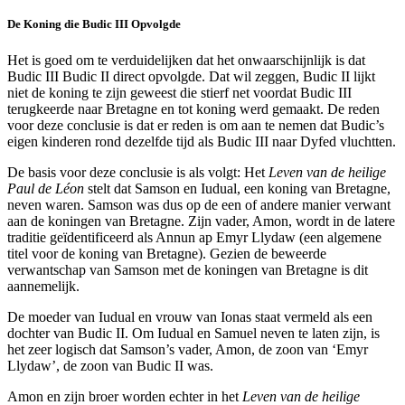
De Koning die Budic III Opvolgde
Het is goed om te verduidelijken dat het onwaarschijnlijk is dat
Budic III Budic II direct opvolgde. Dat wil zeggen, Budic II lijkt
niet de koning te zijn geweest die stierf net voordat Budic III
terugkeerde naar Bretagne en tot koning werd gemaakt. De reden
voor deze conclusie is dat er reden is om aan te nemen dat Budic’s
eigen kinderen rond dezelfde tijd als Budic III naar Dyfed vluchtten.
De basis voor deze conclusie is als volgt: Het
Leven van de heilige
Paul de Léon
stelt dat Samson en Iudual, een koning van Bretagne,
neven waren. Samson was dus op de een of andere manier verwant
aan de koningen van Bretagne. Zijn vader, Amon, wordt in de latere
traditie geïdentificeerd als Annun ap Emyr Llydaw (een algemene
titel voor de koning van Bretagne). Gezien de beweerde
verwantschap van Samson met de koningen van Bretagne is dit
aannemelijk.
De moeder van Iudual en vrouw van Ionas staat vermeld als een
dochter van Budic II. Om Iudual en Samuel neven te laten zijn, is
het zeer logisch dat Samson’s vader, Amon, de zoon van ‘Emyr
Llydaw’, de zoon van Budic II was.
Amon en zijn broer worden echter in het
Leven van de heilige