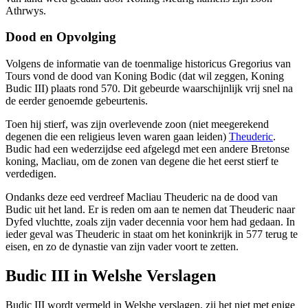
Athrwys.
Dood en Opvolging
Volgens de informatie van de toenmalige historicus Gregorius van
Tours vond de dood van Koning Bodic (dat wil zeggen, Koning
Budic III) plaats rond 570. Dit gebeurde waarschijnlijk vrij snel na
de eerder genoemde gebeurtenis.
Toen hij stierf, was zijn overlevende zoon (niet meegerekend
degenen die een religieus leven waren gaan leiden)
Theuderic
.
Budic had een wederzijdse eed afgelegd met een andere Bretonse
koning, Macliau, om de zonen van degene die het eerst stierf te
verdedigen.
Ondanks deze eed verdreef Macliau Theuderic na de dood van
Budic uit het land. Er is reden om aan te nemen dat Theuderic naar
Dyfed vluchtte, zoals zijn vader decennia voor hem had gedaan. In
ieder geval was Theuderic in staat om het koninkrijk in 577 terug te
eisen, en zo de dynastie van zijn vader voort te zetten.
Budic III in Welshe Verslagen
Budic III wordt vermeld in Welshe verslagen, zij het niet met enige