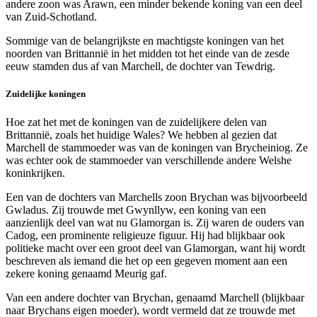
andere zoon was Arawn, een minder bekende koning van een deel
van Zuid-Schotland.
Sommige van de belangrijkste en machtigste koningen van het
noorden van Brittannië in het midden tot het einde van de zesde
eeuw stamden dus af van Marchell, de dochter van Tewdrig.
Zuidelijke koningen
Hoe zat het met de koningen van de zuidelijkere delen van
Brittannië, zoals het huidige Wales? We hebben al gezien dat
Marchell de stammoeder was van de koningen van Brycheiniog. Ze
was echter ook de stammoeder van verschillende andere Welshe
koninkrijken.
Een van de dochters van Marchells zoon Brychan was bijvoorbeeld
Gwladus. Zij trouwde met Gwynllyw, een koning van een
aanzienlijk deel van wat nu Glamorgan is. Zij waren de ouders van
Cadog, een prominente religieuze figuur. Hij had blijkbaar ook
politieke macht over een groot deel van Glamorgan, want hij wordt
beschreven als iemand die het op een gegeven moment aan een
zekere koning genaamd Meurig gaf.
Van een andere dochter van Brychan, genaamd Marchell (blijkbaar
naar Brychans eigen moeder), wordt vermeld dat ze trouwde met