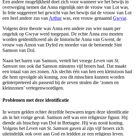
Een andere mogelijkheid doet zich voor wanneer we het bewijs in
overweging nemen dat Anna eigenlijk niet de vrouw van Lot was.
In feite suggereert het gewicht van het bewijs dat de vrouw van Lot
een heel andere zus van
Arthur
was, een vrouw genaamd
Gwyar
.
Volgens deze theorie was Anna een andere zus wier naam per
ongeluk op Gwyar werd toegepast. De echte Anna zou moeten
worden geïdentificeerd als de historische Anna van Gwent, de
vrouw van Amon van Dyfed en moeder van de beroemde Sint
Samson van Dol.
Naast het baren van Samson, vertelt het vroege
Leven van St.
Samson
ons ook dat Samson minstens vijf broers had. Dat maakt
een totaal van zes zonen. Als slechts één van hen een kleinzoon had
die hem opvolgde als koning, zou dit misschien kunnen worden
geïnterpreteerd als passend bij de zeven stralen die ‘zonen en
kleinzonen’ vertegenwoordigen.
Problemen met deze identificatie
In wezen gelden echter dezelfde bezwaren tegen deze identificatie
als in het vorige geval. Samson zelf was een religieuze figuur. Hij
diende als bisschop van Dol in Bretagne. Hij was nooit koning.
Volgens het
Leven van St. Samson
gaven al zijn vijf broers zich
uiteindelijk ook over aan God en leidden ze een religieus leven.