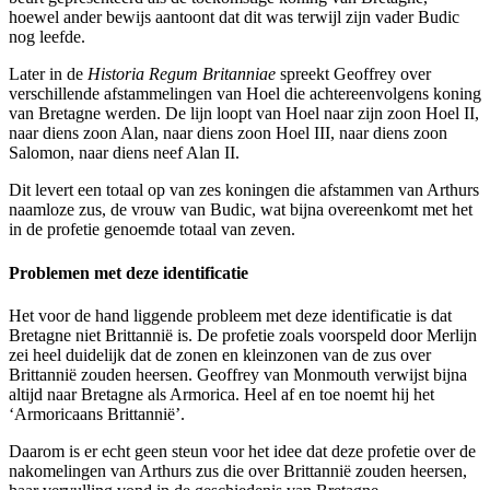
hoewel ander bewijs aantoont dat dit was terwijl zijn vader Budic
nog leefde.
Later in de
Historia Regum Britanniae
spreekt Geoffrey over
verschillende afstammelingen van Hoel die achtereenvolgens koning
van Bretagne werden. De lijn loopt van Hoel naar zijn zoon Hoel II,
naar diens zoon Alan, naar diens zoon Hoel III, naar diens zoon
Salomon, naar diens neef Alan II.
Dit levert een totaal op van zes koningen die afstammen van Arthurs
naamloze zus, de vrouw van Budic, wat bijna overeenkomt met het
in de profetie genoemde totaal van zeven.
Problemen met deze identificatie
Het voor de hand liggende probleem met deze identificatie is dat
Bretagne niet Brittannië is. De profetie zoals voorspeld door Merlijn
zei heel duidelijk dat de zonen en kleinzonen van de zus over
Brittannië zouden heersen. Geoffrey van Monmouth verwijst bijna
altijd naar Bretagne als Armorica. Heel af en toe noemt hij het
‘Armoricaans Brittannië’.
Daarom is er echt geen steun voor het idee dat deze profetie over de
nakomelingen van Arthurs zus die over Brittannië zouden heersen,