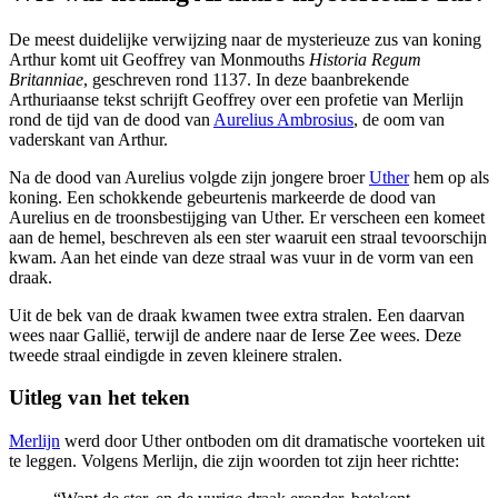
De meest duidelijke verwijzing naar de mysterieuze zus van koning
Arthur komt uit Geoffrey van Monmouths
Historia Regum
Britanniae
, geschreven rond 1137. In deze baanbrekende
Arthuriaanse tekst schrijft Geoffrey over een profetie van Merlijn
rond de tijd van de dood van
Aurelius Ambrosius
, de oom van
vaderskant van Arthur.
Na de dood van Aurelius volgde zijn jongere broer
Uther
hem op als
koning. Een schokkende gebeurtenis markeerde de dood van
Aurelius en de troonsbestijging van Uther. Er verscheen een komeet
aan de hemel, beschreven als een ster waaruit een straal tevoorschijn
kwam. Aan het einde van deze straal was vuur in de vorm van een
draak.
Uit de bek van de draak kwamen twee extra stralen. Een daarvan
wees naar Gallië, terwijl de andere naar de Ierse Zee wees. Deze
tweede straal eindigde in zeven kleinere stralen.
Uitleg van het teken
Merlijn
werd door Uther ontboden om dit dramatische voorteken uit
te leggen. Volgens Merlijn, die zijn woorden tot zijn heer richtte: