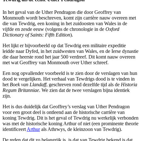
In het geval van de Uther Pendragon die door Geoffrey van
Monmouth wordt beschreven, komt zijn carrière nauw overeen met
die van Tewdrig, een koning in het zuidoosten van Wales in de
vijfde en zesde eeuw (volgens de chronologie in de
Oxford
Dictionary of Saints: Fifth Edition
).
Het lijkt er bijvoorbeeld op dat Tewdrig een militaire expeditie
leidde naar Dyfed, in het zuidwesten van Wales, en de Ierse dynastie
die daar heerste rond het jaar 500 verdreef. Dit komt nauw overeen
met wat Geoffrey van Monmouth over Uther schreef.
Een nog opvallender voorbeeld is te zien door de verslagen van hun
dood te vergelijken. Het verhaal van Tewdrigs dood is te vinden in
het
Boek van Llandaff
, geschreven rond dezelfde tijd als de
Historia
Regum Britanniae
. We zien dat de twee verslagen bijna identiek
zijn.
Het is dus duidelijk dat Geoffrey’s verslag van Uther Pendragon
voor een groot deel is ontleend aan de historische carrière van
koning Tewdrig. Dit is het geval of Tewdrig nu werkelijk verbonden
was met de historische koning Arthur of niet (een prominente theorie
identificeert
Arthur
als Athrwys, de kleinzoon van Tewdrig).
De reden dat dit zo belangrijk is, is dat van Tewdrig bekend is dat