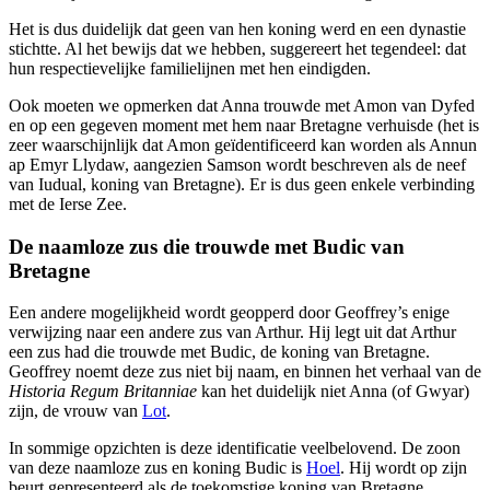
Het is dus duidelijk dat geen van hen koning werd en een dynastie
stichtte. Al het bewijs dat we hebben, suggereert het tegendeel: dat
hun respectievelijke familielijnen met hen eindigden.
Ook moeten we opmerken dat Anna trouwde met Amon van Dyfed
en op een gegeven moment met hem naar Bretagne verhuisde (het is
zeer waarschijnlijk dat Amon geïdentificeerd kan worden als Annun
ap Emyr Llydaw, aangezien Samson wordt beschreven als de neef
van Iudual, koning van Bretagne). Er is dus geen enkele verbinding
met de Ierse Zee.
De naamloze zus die trouwde met Budic van
Bretagne
Een andere mogelijkheid wordt geopperd door Geoffrey’s enige
verwijzing naar een andere zus van Arthur. Hij legt uit dat Arthur
een zus had die trouwde met Budic, de koning van Bretagne.
Geoffrey noemt deze zus niet bij naam, en binnen het verhaal van de
Historia Regum Britanniae
kan het duidelijk niet Anna (of Gwyar)
zijn, de vrouw van
Lot
.
In sommige opzichten is deze identificatie veelbelovend. De zoon
van deze naamloze zus en koning Budic is
Hoel
. Hij wordt op zijn
beurt gepresenteerd als de toekomstige koning van Bretagne,