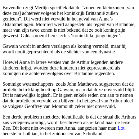
Bovendien zegt Merlijn specifiek dat de “zonen en kleinzonen [van
deze zus] achtereenvolgens het koninkrijk Brittannië zullen
genieten”. Dit werd niet vervuld in het geval van Anna’s
afstammelingen. Mordred werd aangesteld als regent van Brittannië,
maar van zijn twee zonen is niet bekend dat ze ooit koning zijn
geweest. Gildas noemt hen slechts ‘koninklijke jongelingen’.
Gawain wordt in andere verslagen als koning vermeld, maar hij
wordt nooit gepresenteerd als de stichter van een dynastie.
Hoewel Anna in latere versies van de Arthur-legenden andere
kinderen krijgt, worden deze kinderen niet gepresenteerd als
koningen die achtereenvolgens over Brittannië regeerden.
Sommige wetenschappers, zoals John Matthews, suggereren dat de
profetie betrekking heeft op Gawain, maar dat deze onvervuld blijft.
Dit is nauwelijks logisch. Er is geen enkele reden om aan te nemen
dat de profetie onvervuld zou blijven. In het geval van Arthur bleef
ze volgens Geoffrey van Monmouth zeker niet onvervuld.
Een derde probleem met deze identificatie is dat de straal die Arthurs
zus vertegenwoordigt, wordt beschreven als reikend naar de Ierse
Zee. Dit komt niet overeen met Anna, aangezien haar man
Lot
heerste in Lothian, in het zuidoosten van Schotland.