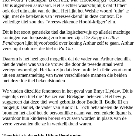
Dit is algemeen aanvaard. Het is echter waarschijnlijk dat ‘Uther’
ook deel uitmaakt van de titel. Het lijkt het Welshe woord ‘uthr’ te
zijn, met de betekenis van ‘vreeswekkend’ in deze context. De
volledige titel zou dus ‘Vreeswekkende Hoofd-krijger’ zijn.
Dit is het soort generieke titel dat logischerwijs op allerlei machtige
koningen van toepassing zou kunnen zijn. De
Elegy to Uthyr
Pendragon
lijkt bijvoorbeeld over koning Arthur zelf te gaan. Arthur
verschijnt ook met die titel in
Pa Gur
.
Daarom is het heel goed mogelijk dat de vader van Arthur eigenlijk
niet de vader was van de vrouw die door de tweede straal werd
vertegenwoordigd. Het kan zijn dat deze profetie in feite voortkomt
uit een samensmelting van twee verschillende mannen die beiden
met dezelfde titel bekendstonden.
We vinden ditzelfde fenomeen in het geval van Emyr Llydaw. Dit is
eigenlijk een titel die ‘Keizer van Bretagne’ betekent. Het bewijs
suggereert dat deze titel werd gebruikt door Budic II, Budic III en
mogelijk Daniel, de vader van Budic II. Toch behandelen de Welshe
bronnen het alsof het de persoonlijke naam van een enkele figuur is,
waardoor hun kinderen broers en zussen worden in plaats van de
verre verwanten die ze in werkelijkheid waren.
Tewdrig als de echte Uther Pendragon