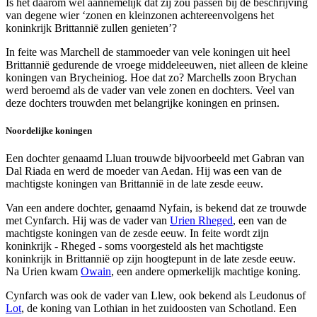
Is het daarom wel aannemelijk dat zij zou passen bij de beschrijving
van degene wier ‘zonen en kleinzonen achtereenvolgens het
koninkrijk Brittannië zullen genieten’?
In feite was Marchell de stammoeder van vele koningen uit heel
Brittannië gedurende de vroege middeleeuwen, niet alleen de kleine
koningen van Brycheiniog. Hoe dat zo? Marchells zoon Brychan
werd beroemd als de vader van vele zonen en dochters. Veel van
deze dochters trouwden met belangrijke koningen en prinsen.
Noordelijke koningen
Een dochter genaamd Lluan trouwde bijvoorbeeld met Gabran van
Dal Riada en werd de moeder van Aedan. Hij was een van de
machtigste koningen van Brittannië in de late zesde eeuw.
Van een andere dochter, genaamd Nyfain, is bekend dat ze trouwde
met Cynfarch. Hij was de vader van
Urien Rheged
, een van de
machtigste koningen van de zesde eeuw. In feite wordt zijn
koninkrijk - Rheged - soms voorgesteld als het machtigste
koninkrijk in Brittannië op zijn hoogtepunt in de late zesde eeuw.
Na Urien kwam
Owain
, een andere opmerkelijk machtige koning.
Cynfarch was ook de vader van Llew, ook bekend als Leudonus of
Lot
, de koning van Lothian in het zuidoosten van Schotland. Een