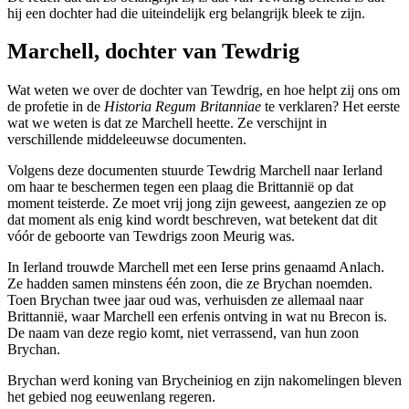
hij een dochter had die uiteindelijk erg belangrijk bleek te zijn.
Marchell, dochter van Tewdrig
Wat weten we over de dochter van Tewdrig, en hoe helpt zij ons om
de profetie in de
Historia Regum Britanniae
te verklaren? Het eerste
wat we weten is dat ze Marchell heette. Ze verschijnt in
verschillende middeleeuwse documenten.
Volgens deze documenten stuurde Tewdrig Marchell naar Ierland
om haar te beschermen tegen een plaag die Brittannië op dat
moment teisterde. Ze moet vrij jong zijn geweest, aangezien ze op
dat moment als enig kind wordt beschreven, wat betekent dat dit
vóór de geboorte van Tewdrigs zoon Meurig was.
In Ierland trouwde Marchell met een Ierse prins genaamd Anlach.
Ze hadden samen minstens één zoon, die ze Brychan noemden.
Toen Brychan twee jaar oud was, verhuisden ze allemaal naar
Brittannië, waar Marchell een erfenis ontving in wat nu Brecon is.
De naam van deze regio komt, niet verrassend, van hun zoon
Brychan.
Brychan werd koning van Brycheiniog en zijn nakomelingen bleven
het gebied nog eeuwenlang regeren.