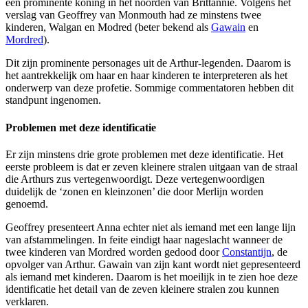
een prominente koning in het noorden van Brittannië. Volgens het
verslag van Geoffrey van Monmouth had ze minstens twee
kinderen, Walgan en Modred (beter bekend als
Gawain
en
Mordred
).
Dit zijn prominente personages uit de Arthur-legenden. Daarom is
het aantrekkelijk om haar en haar kinderen te interpreteren als het
onderwerp van deze profetie. Sommige commentatoren hebben dit
standpunt ingenomen.
Problemen met deze identificatie
Er zijn minstens drie grote problemen met deze identificatie. Het
eerste probleem is dat er zeven kleinere stralen uitgaan van de straal
die Arthurs zus vertegenwoordigt. Deze vertegenwoordigen
duidelijk de ‘zonen en kleinzonen’ die door Merlijn worden
genoemd.
Geoffrey presenteert Anna echter niet als iemand met een lange lijn
van afstammelingen. In feite eindigt haar nageslacht wanneer de
twee kinderen van Mordred worden gedood door
Constantijn
, de
opvolger van Arthur. Gawain van zijn kant wordt niet gepresenteerd
als iemand met kinderen. Daarom is het moeilijk in te zien hoe deze
identificatie het detail van de zeven kleinere stralen zou kunnen
verklaren.