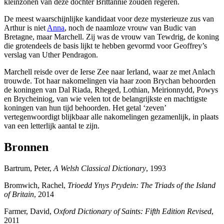
kleinzonen van deze dochter Brittannië zouden regeren.
De meest waarschijnlijke kandidaat voor deze mysterieuze zus van
Arthur is niet
Anna
, noch de naamloze vrouw van Budic van
Bretagne, maar Marchell. Zij was de vrouw van Tewdrig, de koning
die grotendeels de basis lijkt te hebben gevormd voor Geoffrey’s
verslag van Uther Pendragon.
Marchell reisde over de Ierse Zee naar Ierland, waar ze met Anlach
trouwde. Tot haar nakomelingen via haar zoon Brychan behoorden
de koningen van Dal Riada, Rheged, Lothian, Meirionnydd, Powys
en Brycheiniog, van wie velen tot de belangrijkste en machtigste
koningen van hun tijd behoorden. Het getal ‘zeven’
vertegenwoordigt blijkbaar alle nakomelingen gezamenlijk, in plaats
van een letterlijk aantal te zijn.
Bronnen
Bartrum, Peter,
A Welsh Classical Dictionary
, 1993
Bromwich, Rachel,
Trioedd Ynys Prydein: The Triads of the Island
of Britain
, 2014
Farmer, David,
Oxford Dictionary of Saints: Fifth Edition Revised
,
2011