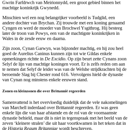
Gwrin Farfdrwch van Meirionnydd, een groot gebied binnen het
machtige koninkrijk Gwynedd.
Misschien wel een nog belangrijker voorbeeld is Tudglid, een
andere dochter van Brychan. Zij trouwde met een koning genaamd
Cyngen en werd de moeder van Brochwel Ysgithrog. Hij besteeg
later de troon van Powys, een van de machtigste koninkrijken in
Wales in de zesde eeuw en daarna.
Zijn zoon, Cynan Garwyn, was bijzonder machtig, en hij zou heel
goed de Aurelius Caninus kunnen zijn tot wie Gildas enkele
opmerkingen richtte in
De Excidio
. Op zijn beurt zette Cynans zoon
Selyf de lijn van machtige koningen voort. Er is zelfs reden om aan
te nemen dat Selyf de leider was van de Welshe strijdkrachten bij de
beroemde Slag bij Chester rond 616. Vervolgens hield de dynastie
van Cynan nog minstens enkele eeuwen stand.
Zonen en kleinzonen die over Brittannië regeerden
Samenvattend is het overvloedig duidelijk dat de vele nakomelingen
van Marchell inderdaad over Brittannië regeerden. Er was geen
enkele lijn die van haar afstamde en de rol van de voornaamste
dynastie behield, maar dit is niet in tegenspraak met het beeld van de
zeven ‘kleinere stralen’ die uit haar voortkwamen in het teken dat in
de
Historia Regum Britanniae
wordt beschreven.