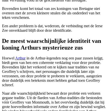
haar vervulling vond in de geschiedenis van Bretagne.
Bovendien komt het totaal van zes koningen van Bretagne niet
overeen met de zeven kleinere stralen die als onderdeel van het
teken verschenen.
Een ander probleem is dat, wederom, de verbinding met de Ierse
Zee onverklaard blijft door deze identificatie.
De meest waarschijnlijke identiteit van
koning Arthurs mysterieuze zus
Hoewel
Arthur
in de Arthur-legenden nog een paar zussen krijgt,
biedt geen van hen een coherente verklaring voor deze profetie.
Bovendien lijkt het verkeerd om te kijken naar tradities van
na
Geoffrey’s schrijven, met personages die duidelijk later zijn
verzonnen, om deze profetie te proberen te verklaren, aangezien
deze duidelijk een betekenis moet hebben gehad toen Geoffrey
schreef.
Naar alle waarschijnlijkheid bewaart deze profetie een verloren
gegane traditie. Uit de flarden van Arthur-tradities die bestonden
vóór Geoffrey van Monmouth, is het overvloedig duidelijk dat hij
grote hoeveelheden informatie over Arthur en zijn bewind wegliet.