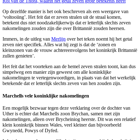
Rol van de Thora, waarin het getal zeven grote betekenis heeft
Op dezelfde manier is het ook beschreven als een weergave van
‘voltooiing’. Het feit dat er zeven stralen uit de straal komen,
betekent dus niet noodzakelijkerwijs dat er letterlijk slechts zeven
nakomelingen zouden zijn die over Brittannië zouden heersen.
Immers, in de uitleg van
Merlijn
over het teken noemt hij het getal
zeven niet specifiek. Alles wat hij zegt is dat de ‘zonen en
kleinzonen van de vrouw achtereenvolgens het koninkrijk Brittannië
zullen genieten’.
Het feit dat het voorteken aan de hemel zeven stralen toont, kan dus
simpelweg een manier zijn geweest om alle koninklijke
nakomelingen te vertegenwoordigen, in plaats van dat het werkelijk
betekende dat er letterlijk slechts zeven van hen zouden zijn.
Marchells vele koninklijke nakomelingen
Een mogelijk bezwaar tegen deze verklaring over de dochter van
Uther is echter dat Marchells zoon Brychan, samen met zijn
nakomelingen, alleen over Brycheiniog heerste. Dit was een relatief
klein koninkrijk binnen Wales, veel kleiner dan bijvoorbeeld
Gwynedd, Powys of Dyfed.