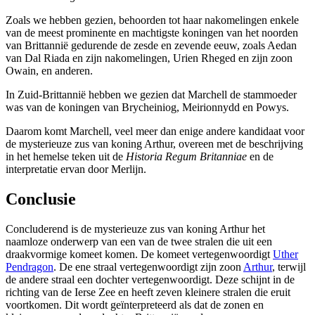
Zoals we hebben gezien, behoorden tot haar nakomelingen enkele
van de meest prominente en machtigste koningen van het noorden
van Brittannië gedurende de zesde en zevende eeuw, zoals Aedan
van Dal Riada en zijn nakomelingen, Urien Rheged en zijn zoon
Owain, en anderen.
In Zuid-Brittannië hebben we gezien dat Marchell de stammoeder
was van de koningen van Brycheiniog, Meirionnydd en Powys.
Daarom komt Marchell, veel meer dan enige andere kandidaat voor
de mysterieuze zus van koning Arthur, overeen met de beschrijving
in het hemelse teken uit de
Historia Regum Britanniae
en de
interpretatie ervan door Merlijn.
Conclusie
Concluderend is de mysterieuze zus van koning Arthur het
naamloze onderwerp van een van de twee stralen die uit een
draakvormige komeet komen. De komeet vertegenwoordigt
Uther
Pendragon
. De ene straal vertegenwoordigt zijn zoon
Arthur
, terwijl
de andere straal een dochter vertegenwoordigt. Deze schijnt in de
richting van de Ierse Zee en heeft zeven kleinere stralen die eruit
voortkomen. Dit wordt geïnterpreteerd als dat de zonen en