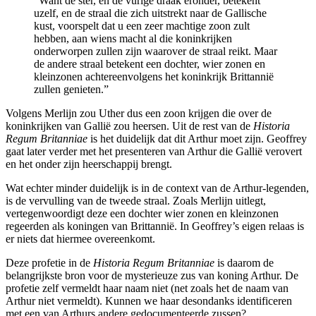
“Want de ster, en de vurige draak eronder, betekent
uzelf, en de straal die zich uitstrekt naar de Gallische
kust, voorspelt dat u een zeer machtige zoon zult
hebben, aan wiens macht al die koninkrijken
onderworpen zullen zijn waarover de straal reikt. Maar
de andere straal betekent een dochter, wier zonen en
kleinzonen achtereenvolgens het koninkrijk Brittannië
zullen genieten.”
Volgens Merlijn zou Uther dus een zoon krijgen die over de
koninkrijken van Gallië zou heersen. Uit de rest van de
Historia
Regum Britanniae
is het duidelijk dat dit Arthur moet zijn. Geoffrey
gaat later verder met het presenteren van Arthur die Gallië verovert
en het onder zijn heerschappij brengt.
Wat echter minder duidelijk is in de context van de Arthur-legenden,
is de vervulling van de tweede straal. Zoals Merlijn uitlegt,
vertegenwoordigt deze een dochter wier zonen en kleinzonen
regeerden als koningen van Brittannië. In Geoffrey’s eigen relaas is
er niets dat hiermee overeenkomt.
Deze profetie in de
Historia Regum Britanniae
is daarom de
belangrijkste bron voor de mysterieuze zus van koning Arthur. De
profetie zelf vermeldt haar naam niet (net zoals het de naam van
Arthur niet vermeldt). Kunnen we haar desondanks identificeren
met een van Arthurs andere gedocumenteerde zussen?