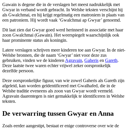
Gawain is degene die in de verslagen het meest nadrukkelijk met
Gwyar in verband wordt gebracht. In Welshe teksten verschijnt hij
als Gwalchmai, en hij krijgt regelmatig een matroniem in plaats van
een patroniem. Hij wordt vaak ‘Gwalchmai ap Gwyar’ genoemd.
Dit laat zien dat Gwyar goed werd herinnerd in associatie met haar
zoon Gwalchmai (Gawain). Het weerspiegelt waarschijnlijk ook
haar prominente status als koningin.
Latere verslagen schrijven meer kinderen toe aan Gwyar. In de niet-
Welshe bronnen, die de naam ‘Gwyar’ niet voor deze zus
gebruiken, vinden we de kinderen
Agravain
,
Gaheris
en
Gareth
.
Deze laatste twee waren echter vrijwel zeker oorspronkelijk
dezelfde persoon.
Deze oorspronkelijke figuur, van wie zowel Gaheris als Gareth zijn
afgeleid, kan worden geïdentificeerd met Gwalhafed, die in de
Welshe traditie eveneens als zoon van Gwyar wordt vermeld.
Agravain daarentegen is niet gemakkelijk te identificeren in Welshe
teksten.
De verwarring tussen Gwyar en Anna
Zoals eerder aangestipt, bestaat er enige controverse over wie de