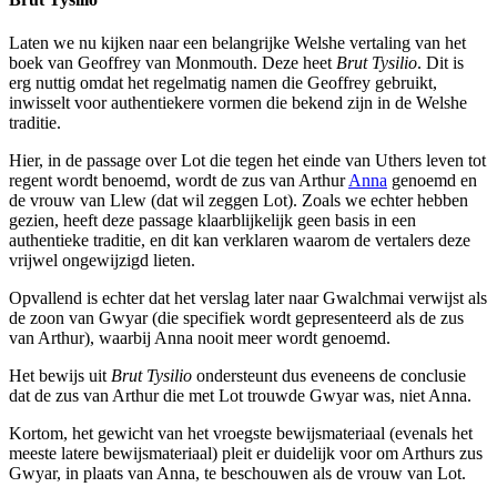
Laten we nu kijken naar een belangrijke Welshe vertaling van het
boek van Geoffrey van Monmouth. Deze heet
Brut Tysilio
. Dit is
erg nuttig omdat het regelmatig namen die Geoffrey gebruikt,
inwisselt voor authentiekere vormen die bekend zijn in de Welshe
traditie.
Hier, in de passage over Lot die tegen het einde van Uthers leven tot
regent wordt benoemd, wordt de zus van Arthur
Anna
genoemd en
de vrouw van Llew (dat wil zeggen Lot). Zoals we echter hebben
gezien, heeft deze passage klaarblijkelijk geen basis in een
authentieke traditie, en dit kan verklaren waarom de vertalers deze
vrijwel ongewijzigd lieten.
Opvallend is echter dat het verslag later naar Gwalchmai verwijst als
de zoon van Gwyar (die specifiek wordt gepresenteerd als de zus
van Arthur), waarbij Anna nooit meer wordt genoemd.
Het bewijs uit
Brut Tysilio
ondersteunt dus eveneens de conclusie
dat de zus van Arthur die met Lot trouwde Gwyar was, niet Anna.
Kortom, het gewicht van het vroegste bewijsmateriaal (evenals het
meeste latere bewijsmateriaal) pleit er duidelijk voor om Arthurs zus
Gwyar, in plaats van Anna, te beschouwen als de vrouw van Lot.