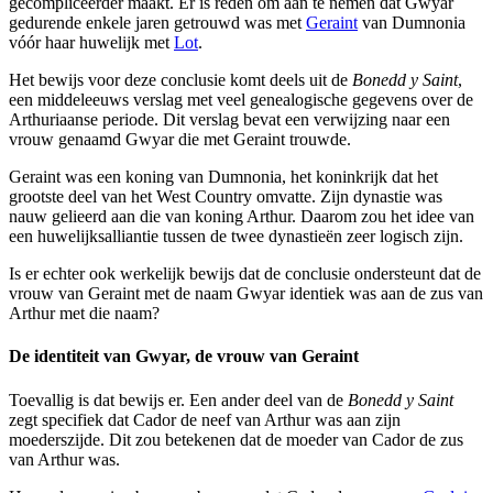
gecompliceerder maakt. Er is reden om aan te nemen dat Gwyar
gedurende enkele jaren getrouwd was met
Geraint
van Dumnonia
vóór haar huwelijk met
Lot
.
Het bewijs voor deze conclusie komt deels uit de
Bonedd y Saint
,
een middeleeuws verslag met veel genealogische gegevens over de
Arthuriaanse periode. Dit verslag bevat een verwijzing naar een
vrouw genaamd Gwyar die met Geraint trouwde.
Geraint was een koning van Dumnonia, het koninkrijk dat het
grootste deel van het West Country omvatte. Zijn dynastie was
nauw gelieerd aan die van koning Arthur. Daarom zou het idee van
een huwelijksalliantie tussen de twee dynastieën zeer logisch zijn.
Is er echter ook werkelijk bewijs dat de conclusie ondersteunt dat de
vrouw van Geraint met de naam Gwyar identiek was aan de zus van
Arthur met die naam?
De identiteit van Gwyar, de vrouw van Geraint
Toevallig is dat bewijs er. Een ander deel van de
Bonedd y Saint
zegt specifiek dat Cador de neef van Arthur was aan zijn
moederszijde. Dit zou betekenen dat de moeder van Cador de zus
van Arthur was.