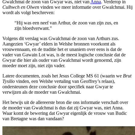
Gwalchmai de zoon van Gwyar was, niet van
Anna
. Verderop in
Culhwch en Olwen
vinden we meer informatie over Gwalchmai. Hij
wordt als volgt beschreven:
“Hij was een neef van Arthur, de zoon van zijn zus, en
zijn bloedverwant.”
Volgens dit verslag was Gwalchmai de zoon van Arthurs zus.
Aangezien ‘Gwyar’ elders in Welshe bronnen voorkomt als
vrouwennaam, en de traditie het er unaniem over eens is dat de
vader van Gawain Lot was, is de meest logische conclusie dat de
Gwyar die hier als ouder van Gwalchmai wordt genoemd, zijn
moeder moet zijn, niet zijn vader.
Latere documenten, zoals het Jesus College MS 61 (waarin we
Brut
Tysilio
vinden, een Welshe vertaling van Geoffrey’s relaas),
ondersteunen deze conclusie door specifiek naar Gwyar te
verwijzen als de moeder van Gwalchmai.
Het bewijs uit de allereerste bron die ons informatie verschaft over
de moeder van Gwalchmai is dus dat zij Gwyar was, niet Anna.
Waar komt de bewering dat Gwyar eigenlijk de vrouw van Budic
van Bretagne was dan vandaan?