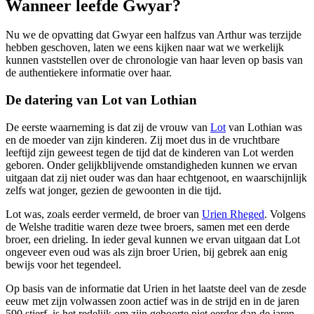
Wanneer leefde Gwyar?
Nu we de opvatting dat Gwyar een halfzus van Arthur was terzijde
hebben geschoven, laten we eens kijken naar wat we werkelijk
kunnen vaststellen over de chronologie van haar leven op basis van
de authentiekere informatie over haar.
De datering van Lot van Lothian
De eerste waarneming is dat zij de vrouw van
Lot
van Lothian was
en de moeder van zijn kinderen. Zij moet dus in de vruchtbare
leeftijd zijn geweest tegen de tijd dat de kinderen van Lot werden
geboren. Onder gelijkblijvende omstandigheden kunnen we ervan
uitgaan dat zij niet ouder was dan haar echtgenoot, en waarschijnlijk
zelfs wat jonger, gezien de gewoonten in die tijd.
Lot was, zoals eerder vermeld, de broer van
Urien Rheged
. Volgens
de Welshe traditie waren deze twee broers, samen met een derde
broer, een drieling. In ieder geval kunnen we ervan uitgaan dat Lot
ongeveer even oud was als zijn broer Urien, bij gebrek aan enig
bewijs voor het tegendeel.
Op basis van de informatie dat Urien in het laatste deel van de zesde
eeuw met zijn volwassen zoon actief was in de strijd en in de jaren
590 stierf, is het redelijk om zijn geboorte niet eerder dan de jaren