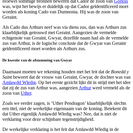
Hoewel sommige bronnen beweren dat Cador de zoon van
Gorlois
was, wijst het bewijs er duidelijk op dat Cador geïdentificeerd moet
worden als koning Cado van Dumnonia. Hij was de zoon van
Geraint.
Als Cado dus Arthurs neef was via diens zus, dan was Arthurs zus
klaarblijkelijk getrouwd met Geraint. Aangezien de vermelde
echtgenote van Geraint, Gwyar, dezelfde naam had als de vermelde
zus van Arthur, is de logische conclusie dat de Gwyar van Geraint
geïdentificeerd moet worden als Arthurs zus.
De kwestie van de afstamming van Gwyar
Daarnaast moeten we rekening houden met het feit dat de
Bonedd y
Saint
beweert dat de vrouw van Geraint, Gwyar, de dochter was van
Amlawdd Wledig
. Op het eerste gezicht lijkt dit in strijd met het idee
dat zij de zus van Arthur was, aangezien
Arthur
werd vermeld als de
zoon van
Uther
.
Zoals we eerder zagen, is ‘Uther Pendragon’ klaarblijkelijk slechts
een titel, niet de werkelijke eigennaam van de koning. Betekent dit
dat Uther eigenlijk Amlawdd Wledig was? Nee, dat is niet de
verklaring voor deze schijnbare tegenstrijdigheid.
De werkelijke verklaring is het feit dat Amlawdd Wledig in de