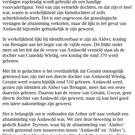
verslagen regelmatig wordt gebruikt als een handige
voorvaderfiguur. Veel van zijn vermelde dochters, en dat zijn er heel
wat, waren in werkelijkheid zijn kleindochters of zelfs
achterkleindochters. Het is niet ongewoon dat genealogische
verslagen de afstamming verkorten, maar dit lijkt in het geval van
Amlawdd bijzonder gebruikelijk te zijn geweest.
In werkelijkheid lijkt hij identificeerbaar te zijn als Aldwr, koning
van Bretagne aan het begin van de vijfde eeuw. Dit blijkt onder
meer uit het feit dat de vrouw van Amlawdd vermeld staat als de
dochter van Cunedda Wledig, een koning die rond 370 werd
geboren.
Met dit in gedachten is het overduidelijk dat Geraint onmogelijk
getrouwd kan zijn met een directe dochter van Amlawdd Wledig.
Geraint werd waarschijnlijk rond 510 geboren. Amlawdd werd,
gezien zijn identiteit als Aldwr van Bretagne, meer dan een eeuw
daarvóór geboren. Daarom kan de vrouw van Geraint, Gwyar, geen
directe dochter van Amlawdd zijn geweest, maar zij kan heel goed
een latere nakomelinge zijn geweest.
Het is belangrijk om te onthouden dat Arthur zelf naar verluidt een
afstammeling van Amlawdd was. We zien deze bewering in het
gedicht
Kadeir Teyrnon
, waar hij de afstammeling van ‘Aladwr’
wordt genoemd (een tussenvorm tussen ‘Amlawdd’ en ‘Aldwr’).