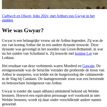
Culhwch en Olwen
, folio 202v, met Arthurs zus Gwyar in het
midden
Wie was Gwyar?
Gwyar is een belangrijke vrouw uit de Arthur-legenden. Zij was de
zus van koning Arthur die in een andere dynastie trouwde. Deze
dynastie was gevestigd in het noorden van Groot-Brittannië, in wat
nu het zuiden van Schotland is. Zij trouwde met
koning Lot
van
Lothian.
Het resultaat van deze verbintenis waren Mordred en
Gawain
. De
eerstgenoemde was de beruchte verrader die probeerde de troon van
Arthur te usurperen, wat leidde tot de burgeroorlog die culmineerde
in de Slag bij Camlann. De laatstgenoemde zoon was een beroemde
en betrouwbare bondgenoot van Arthur.
Gwyar is (onder die naam althans) uitsluitend bekend uit Welshe
bronnen. Hoewel een equivalent personage wel voorkomt in niet-
Welshe bronnen, wordt zij daar onder verschillende andere namen
genoemd.