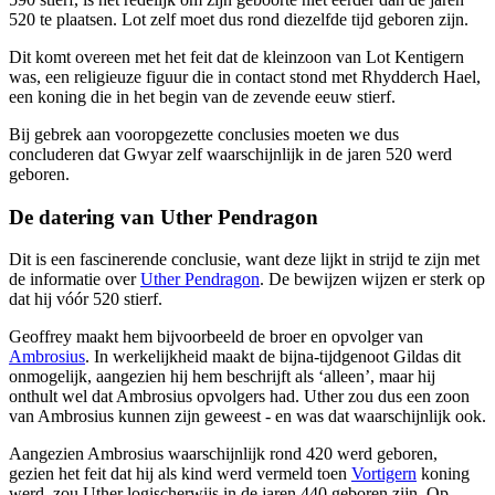
520 te plaatsen. Lot zelf moet dus rond diezelfde tijd geboren zijn.
Dit komt overeen met het feit dat de kleinzoon van Lot Kentigern
was, een religieuze figuur die in contact stond met Rhydderch Hael,
een koning die in het begin van de zevende eeuw stierf.
Bij gebrek aan vooropgezette conclusies moeten we dus
concluderen dat Gwyar zelf waarschijnlijk in de jaren 520 werd
geboren.
De datering van Uther Pendragon
Dit is een fascinerende conclusie, want deze lijkt in strijd te zijn met
de informatie over
Uther Pendragon
. De bewijzen wijzen er sterk op
dat hij vóór 520 stierf.
Geoffrey maakt hem bijvoorbeeld de broer en opvolger van
Ambrosius
. In werkelijkheid maakt de bijna-tijdgenoot Gildas dit
onmogelijk, aangezien hij hem beschrijft als ‘alleen’, maar hij
onthult wel dat Ambrosius opvolgers had. Uther zou dus een zoon
van Ambrosius kunnen zijn geweest - en was dat waarschijnlijk ook.
Aangezien Ambrosius waarschijnlijk rond 420 werd geboren,
gezien het feit dat hij als kind werd vermeld toen
Vortigern
koning
werd, zou Uther logischerwijs in de jaren 440 geboren zijn. Op