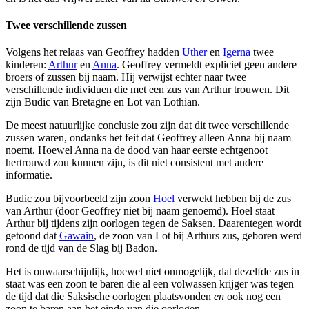
Twee verschillende zussen
Volgens het relaas van Geoffrey hadden
Uther
en
Igerna
twee
kinderen:
Arthur
en
Anna
. Geoffrey vermeldt expliciet geen andere
broers of zussen bij naam. Hij verwijst echter naar twee
verschillende individuen die met een zus van Arthur trouwen. Dit
zijn Budic van Bretagne en Lot van Lothian.
De meest natuurlijke conclusie zou zijn dat dit twee verschillende
zussen waren, ondanks het feit dat Geoffrey alleen Anna bij naam
noemt. Hoewel Anna na de dood van haar eerste echtgenoot
hertrouwd zou kunnen zijn, is dit niet consistent met andere
informatie.
Budic zou bijvoorbeeld zijn zoon
Hoel
verwekt hebben bij de zus
van Arthur (door Geoffrey niet bij naam genoemd). Hoel staat
Arthur bij tijdens zijn oorlogen tegen de Saksen. Daarentegen wordt
getoond dat
Gawain
, de zoon van Lot bij Arthurs zus, geboren werd
rond de tijd van de Slag bij Badon.
Het is onwaarschijnlijk, hoewel niet onmogelijk, dat dezelfde zus in
staat was een zoon te baren die al een volwassen krijger was tegen
de tijd dat die Saksische oorlogen plaatsvonden
en
ook nog een
zoon te baren aan het einde van die oorlogen.