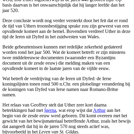
basis daarvan is het onwaarschijnlijk dat hij langer leefde dan het
jaar 520.
Deze conclusie wordt nog verder versterkt door het feit dat er rond
de tijd van Uthers troonsbestijging sprake zou zijn geweest van een
opvallende komeet aan de hemel. Bovendien verdreef Uther in deze
tijd de Ieren uit Dyfed in het zuidwesten van Wales.
Beide gebeurtenissen kunnen met redelijke zekerheid gedateerd
worden rond het jaar 500. Wat de komeet betreft: er zijn minstens
twee middeleeuwse documenten (waaronder een Byzantijns
document uit de zesde eeuw) die melding maken van een
opvallende komeet in de laatste jaren van de vijfde eeuw.
Wat betreft de verdrijving van de Ieren uit Dyfed: de Ierse
koningslijsten tonen rond 500 n.Chr. een plotselinge verandering bij
de koningen van Dyfed van Ierse namen naar Romano-Britse
namen.
Het relaas van Geoffrey stelt dat Uther zeer kort daarna
betrekkingen had met
Igerna
, wat erop wijst dat
Arthur
aan het
begin van de zesde eeuw werd geboren. Dit komt overeen met het
gewicht van het bewijsmateriaal betreffende Arthur, zoals het bewijs
dat aangeeft dat hij in de jaren 570 nog steeds actief was,
bijvoorbeeld in het
Leven van St. Gildas
.