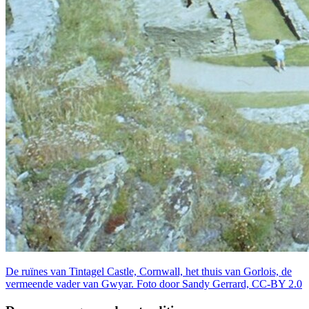
De ruïnes van Tintagel Castle, Cornwall, het thuis van Gorlois, de
vermeende vader van Gwyar. Foto door Sandy Gerrard, CC-BY 2.0