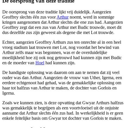
De oorsprong van deze traditie
De oorsprong van deze traditie lijkt vrij duidelijk. Aangezien
Geoffrey slechts één zus voor
Arthur
noemt, werd in sommige
kringen aangenomen dat Arthur slechts die ene zus had. Aangezien
Geoffrey zegt dat een zus van Arthur met Budic trouwde, moet dit
dus dezelfde zus zijn geweest als degene die met Lot trouwde.
Echter, aangezien Geoffrey Arthurs zus ten onrechte al in een heel
vroeg stadium laat trouwen met Lot, nog voordat het bewind van
Arthur zelfs maar was begonnen, was er de overduidelijke
moeilijkheid hoe zij ook nog getrouwd had kunnen zijn met Budic
en de moeder van
Hoel
had kunnen zijn.
De handigste oplossing was daarom om aan te nemen dat zij veel
ouder was dan Arthur. Aangezien de vrouw van Uther, Igerna, een
eerdere echtgenoot had gehad, was de gemakkelijke oplossing om
haar tot halfzus van Arthur te maken, de dochter van Gorlois en
Igerna.
Zoals we kunnen zien, is deze opvatting dat Gwyar Arthurs halfzus
was gemakkelijk te begrijpen als een voortvloeisel uit de onjuiste
aanname dat Arthur slechts één zus had. In werkelijkheid is er geen
enkele feitelijke basis om Gwyar tot dochter van Gorlois te maken.