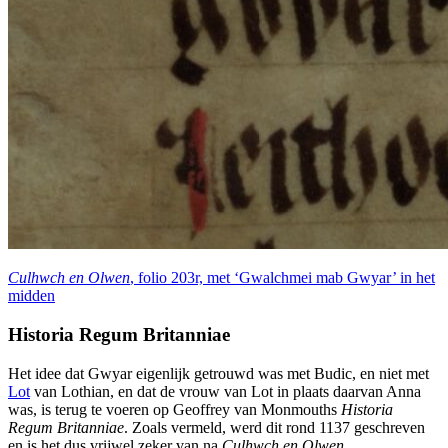
Culhwch en Olwen
, folio 203r, met ‘Gwalchmei mab Gwyar’ in het
midden
Historia Regum Britanniae
Het idee dat Gwyar eigenlijk getrouwd was met Budic, en niet met
Lot
van Lothian, en dat de vrouw van Lot in plaats daarvan Anna
was, is terug te voeren op Geoffrey van Monmouths
Historia
Regum Britanniae
. Zoals vermeld, werd dit rond 1137 geschreven
en is het dus vrijwel zeker van na
Culhwch en Olwen
.