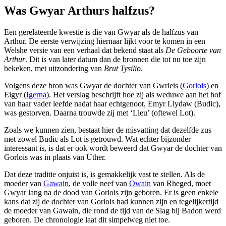
Was Gwyar Arthurs halfzus?
Een gerelateerde kwestie is die van Gwyar als de halfzus van
Arthur. De eerste verwijzing hiernaar lijkt voor te komen in een
Welshe versie van een verhaal dat bekend staat als
De Geboorte van
Arthur
. Dit is van later datum dan de bronnen die tot nu toe zijn
bekeken, met uitzondering van
Brut Tysilio
.
Volgens deze bron was Gwyar de dochter van Gwrleis (
Gorlois
) en
Eigyr (
Igerna
). Het verslag beschrijft hoe zij als weduwe aan het hof
van haar vader leefde nadat haar echtgenoot, Emyr Llydaw (Budic),
was gestorven. Daarna trouwde zij met ‘Lleu’ (oftewel Lot).
Zoals we kunnen zien, bestaat hier de misvatting dat dezelfde zus
met zowel Budic als Lot is getrouwd. Wat echter bijzonder
interessant is, is dat er ook wordt beweerd dat Gwyar de dochter van
Gorlois was in plaats van Uther.
Dat deze traditie onjuist is, is gemakkelijk vast te stellen. Als de
moeder van
Gawain
, de volle neef van
Owain
van Rheged, moet
Gwyar lang na de dood van Gorlois zijn geboren. Er is geen enkele
kans dat zij de dochter van Gorlois had kunnen zijn en tegelijkertijd
de moeder van Gawain, die rond de tijd van de Slag bij Badon werd
geboren. De chronologie laat dit simpelweg niet toe.