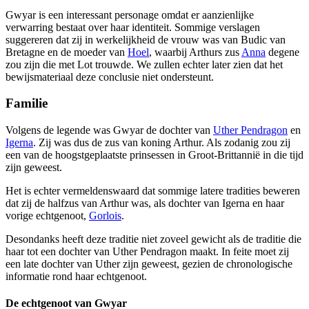
Gwyar is een interessant personage omdat er aanzienlijke
verwarring bestaat over haar identiteit. Sommige verslagen
suggereren dat zij in werkelijkheid de vrouw was van Budic van
Bretagne en de moeder van
Hoel
, waarbij Arthurs zus
Anna
degene
zou zijn die met Lot trouwde. We zullen echter later zien dat het
bewijsmateriaal deze conclusie niet ondersteunt.
Familie
Volgens de legende was Gwyar de dochter van
Uther Pendragon
en
Igerna
. Zij was dus de zus van koning Arthur. Als zodanig zou zij
een van de hoogstgeplaatste prinsessen in Groot-Brittannië in die tijd
zijn geweest.
Het is echter vermeldenswaard dat sommige latere tradities beweren
dat zij de halfzus van Arthur was, als dochter van Igerna en haar
vorige echtgenoot,
Gorlois
.
Desondanks heeft deze traditie niet zoveel gewicht als de traditie die
haar tot een dochter van Uther Pendragon maakt. In feite moet zij
een late dochter van Uther zijn geweest, gezien de chronologische
informatie rond haar echtgenoot.
De echtgenoot van Gwyar