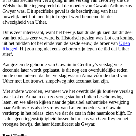
Er is dus slechts één verwijzing in het verslag van Geoffrey die de
Welshe traditie tegenspreekt dat de moeder van Gawain Arthurs zus
Gwyar was. Dit specifieke geval is de beschrijving van haar
huwelijk met Lot toen hij tot regent werd benoemd bij de
afwezigheid van Uther.
Dit is zeer interessant, want het bewijs laat duidelijk zien dat dit deel
van het relaas zeer verward is. Historisch gezien was Lot een koning
uit het midden tot het einde van de zesde eeuw, de broer van
Urien
Rheged
. Hij zou nog niet eens geboren zijn tegen de tijd dat Uther
stierf.
Aangezien de geboorte van Gawain in Geoffrey’s verslag vele
decennia later wordt geplaatst, is dit nog een overduidelijke reden
om te concluderen dat het verslag waarin Anna vóór de dood van
Uther met Lot trouwt, simpelweg niet accuraat kan zijn.
Met andere woorden, wanneer we het overduidelijk foutieve verslag
over Lot en Anna in een zo vroeg stadium buiten beschouwing
laten, en we alleen kijken naar de plausibel authentieke verwijzing
naar Arthurs zus als de vrouw van Lot en moeder van Gawain
verderop in het relaas, zien we dat de zus in feite naamloos blijft. Er
is dus geen tegenstrijdigheid tussen het relaas van Geoffrey en het
vroegste bewijs, dat haar identificeert als Gwyar.
Brut Tysilio