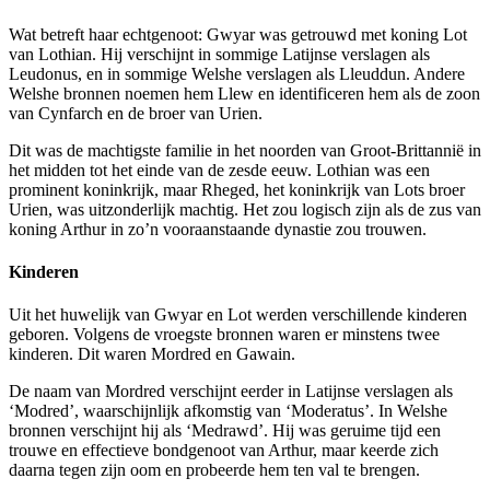
Wat betreft haar echtgenoot: Gwyar was getrouwd met koning Lot
van Lothian. Hij verschijnt in sommige Latijnse verslagen als
Leudonus, en in sommige Welshe verslagen als Lleuddun. Andere
Welshe bronnen noemen hem Llew en identificeren hem als de zoon
van Cynfarch en de broer van Urien.
Dit was de machtigste familie in het noorden van Groot-Brittannië in
het midden tot het einde van de zesde eeuw. Lothian was een
prominent koninkrijk, maar Rheged, het koninkrijk van Lots broer
Urien, was uitzonderlijk machtig. Het zou logisch zijn als de zus van
koning Arthur in zo’n vooraanstaande dynastie zou trouwen.
Kinderen
Uit het huwelijk van Gwyar en Lot werden verschillende kinderen
geboren. Volgens de vroegste bronnen waren er minstens twee
kinderen. Dit waren Mordred en Gawain.
De naam van Mordred verschijnt eerder in Latijnse verslagen als
‘Modred’, waarschijnlijk afkomstig van ‘Moderatus’. In Welshe
bronnen verschijnt hij als ‘Medrawd’. Hij was geruime tijd een
trouwe en effectieve bondgenoot van Arthur, maar keerde zich
daarna tegen zijn oom en probeerde hem ten val te brengen.