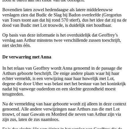
Bovendien laten zowel hedendaagse als latere middeleeuwse
verslagen zien dat Budic de Slag bij Badon overleefde (Gregorius
van Tours toont aan dat hij rond 570 stierf), dus het idee dat zij na de
dood van Budic met Lot trouwde, is duidelijk niet houdbaar.
Op basis van deze informatie is het overduidelijk dat Geoffrey’s
verslag aan Arthur minstens twee verschillende zussen toeschrijft,
niet slechts één.
De verwarring met Anna
In het relaas van Geoffrey wordt Anna genoemd in de passage die
Arthurs geboorte beschrijft. De enige andere plaats waar hij haar
echter vermeldt, is een verwijzing naar haar huwelijk met Lot,
degene die door Uther was belast met het bestuur van het koninkrijk
nadat hij vanwege ouderdom en een slechte gezondheid moest
terugtreden.
Na de vermelding van haar geboorte wordt zij alleen in deze context
genoemd. Alle andere verwijzingen naar Arthurs zus die met Lot
trouwt, of naar Gawain en Mordred die neven van Arthur zijn via
zijn zus, laten de zus naamloos.