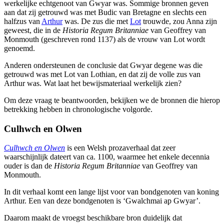
werkelijke echtgenoot van Gwyar was. Sommige bronnen geven
aan dat zij getrouwd was met Budic van Bretagne en slechts een
halfzus van
Arthur
was. De zus die met
Lot
trouwde, zou Anna zijn
geweest, die in de
Historia Regum Britanniae
van Geoffrey van
Monmouth (geschreven rond 1137) als de vrouw van Lot wordt
genoemd.
Anderen ondersteunen de conclusie dat Gwyar degene was die
getrouwd was met Lot van Lothian, en dat zij de volle zus van
Arthur was. Wat laat het bewijsmateriaal werkelijk zien?
Om deze vraag te beantwoorden, bekijken we de bronnen die hierop
betrekking hebben in chronologische volgorde.
Culhwch en Olwen
Culhwch en Olwen
is een Welsh prozaverhaal dat zeer
waarschijnlijk dateert van ca. 1100, waarmee het enkele decennia
ouder is dan de
Historia Regum Britanniae
van Geoffrey van
Monmouth.
In dit verhaal komt een lange lijst voor van bondgenoten van koning
Arthur. Een van deze bondgenoten is ‘Gwalchmai ap Gwyar’.
Daarom maakt de vroegst beschikbare bron duidelijk dat