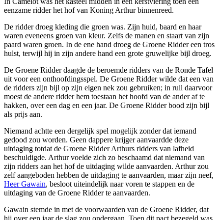
In Camelot was het kasteel midden in een kerstviering toen een
eenzame ridder het hof van Koning Arthur binnenreed.
De ridder droeg kleding die groen was. Zijn huid, baard en haar
waren eveneens groen van kleur. Zelfs de manen en staart van zijn
paard waren groen. In de ene hand droeg de Groene Ridder een tros
hulst, terwijl hij in zijn andere hand een grote gruwelijke bijl droeg.
De Groene Ridder daagde de beroemde ridders van de Ronde Tafel
uit voor een onthoofdingsspel. De Groene Ridder wilde dat een van
de ridders zijn bijl op zijn eigen nek zou gebruiken; in ruil daarvoor
moest de andere ridder hem toestaan het hoofd van de ander af te
hakken, over een dag en een jaar. De Groene Ridder bood zijn bijl
als prijs aan.
Niemand achtte een dergelijk spel mogelijk zonder dat iemand
gedood zou worden. Geen dappere krijger aanvaardde deze
uitdaging totdat de Groene Ridder Arthurs ridders van lafheid
beschuldigde. Arthur voelde zich zo beschaamd dat niemand van
zijn ridders aan het hof de uitdaging wilde aanvaarden. Arthur zou
zelf aangeboden hebben de uitdaging te aanvaarden, maar zijn neef,
Heer Gawain
, besloot uiteindelijk naar voren te stappen en de
uitdaging van de Groene Ridder te aanvaarden.
Gawain stemde in met de voorwaarden van de Groene Ridder, dat
hij over een jaar de slag zou ondergaan. Toen dit pact bezegeld was,