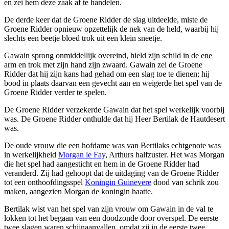
en zei hem deze zaak af te handelen.
De derde keer dat de Groene Ridder de slag uitdeelde, miste de
Groene Ridder opnieuw opzettelijk de nek van de held, waarbij hij
slechts een beetje bloed trok uit een klein sneetje.
Gawain sprong onmiddellijk overeind, hield zijn schild in de ene
arm en trok met zijn hand zijn zwaard. Gawain zei de Groene
Ridder dat hij zijn kans had gehad om een slag toe te dienen; hij
bood in plaats daarvan een gevecht aan en weigerde het spel van de
Groene Ridder verder te spelen.
De Groene Ridder verzekerde Gawain dat het spel werkelijk voorbij
was. De Groene Ridder onthulde dat hij Heer Bertilak de Hautdesert
was.
De oude vrouw die een hofdame was van Bertilaks echtgenote was
in werkelijkheid
Morgan le Fay
, Arthurs halfzuster. Het was Morgan
die het spel had aangesticht en hem in de Groene Ridder had
veranderd. Zij had gehoopt dat de uitdaging van de Groene Ridder
tot een onthoofdingsspel
Koningin Guinevere
dood van schrik zou
maken, aangezien Morgan de koningin haatte.
Bertilak wist van het spel van zijn vrouw om Gawain in de val te
lokken tot het begaan van een doodzonde door overspel. De eerste
twee slagen waren schijnaanvallen, omdat zij in de eerste twee