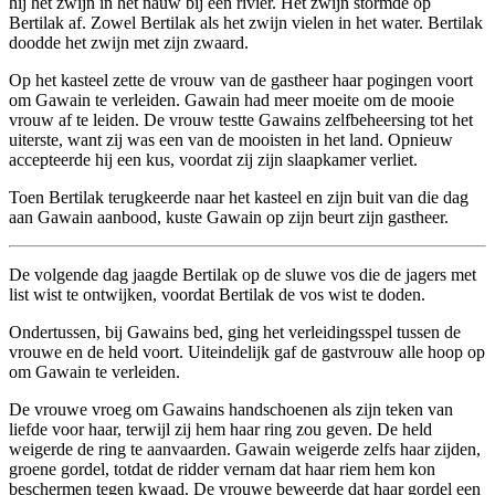
hij het zwijn in het nauw bij een rivier. Het zwijn stormde op
Bertilak af. Zowel Bertilak als het zwijn vielen in het water. Bertilak
doodde het zwijn met zijn zwaard.
Op het kasteel zette de vrouw van de gastheer haar pogingen voort
om Gawain te verleiden. Gawain had meer moeite om de mooie
vrouw af te leiden. De vrouw testte Gawains zelfbeheersing tot het
uiterste, want zij was een van de mooisten in het land. Opnieuw
accepteerde hij een kus, voordat zij zijn slaapkamer verliet.
Toen Bertilak terugkeerde naar het kasteel en zijn buit van die dag
aan Gawain aanbood, kuste Gawain op zijn beurt zijn gastheer.
De volgende dag jaagde Bertilak op de sluwe vos die de jagers met
list wist te ontwijken, voordat Bertilak de vos wist te doden.
Ondertussen, bij Gawains bed, ging het verleidingsspel tussen de
vrouwe en de held voort. Uiteindelijk gaf de gastvrouw alle hoop op
om Gawain te verleiden.
De vrouwe vroeg om Gawains handschoenen als zijn teken van
liefde voor haar, terwijl zij hem haar ring zou geven. De held
weigerde de ring te aanvaarden. Gawain weigerde zelfs haar zijden,
groene gordel, totdat de ridder vernam dat haar riem hem kon
beschermen tegen kwaad. De vrouwe beweerde dat haar gordel een