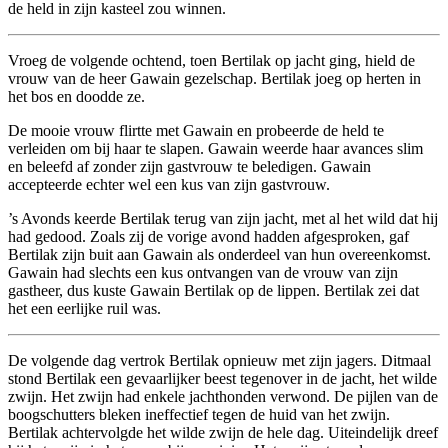
de held in zijn kasteel zou winnen.
Vroeg de volgende ochtend, toen Bertilak op jacht ging, hield de
vrouw van de heer Gawain gezelschap. Bertilak joeg op herten in
het bos en doodde ze.
De mooie vrouw flirtte met Gawain en probeerde de held te
verleiden om bij haar te slapen. Gawain weerde haar avances slim
en beleefd af zonder zijn gastvrouw te beledigen. Gawain
accepteerde echter wel een kus van zijn gastvrouw.
’s Avonds keerde Bertilak terug van zijn jacht, met al het wild dat hij
had gedood. Zoals zij de vorige avond hadden afgesproken, gaf
Bertilak zijn buit aan Gawain als onderdeel van hun overeenkomst.
Gawain had slechts een kus ontvangen van de vrouw van zijn
gastheer, dus kuste Gawain Bertilak op de lippen. Bertilak zei dat
het een eerlijke ruil was.
De volgende dag vertrok Bertilak opnieuw met zijn jagers. Ditmaal
stond Bertilak een gevaarlijker beest tegenover in de jacht, het wilde
zwijn. Het zwijn had enkele jachthonden verwond. De pijlen van de
boogschutters bleken ineffectief tegen de huid van het zwijn.
Bertilak achtervolgde het wilde zwijn de hele dag. Uiteindelijk dreef