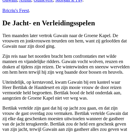
Bricriu's Feest
.
De Jacht- en Verleidingsspelen
Tien maanden later vertrok Gawain naar de Groene Kapel. De
vrouwen en jonkvrouwen treurden om hem, want zij geloofden dat
Gawain naar zijn dood ging.
Zijn reis naar het noorden bracht hem confrontaties met wilde
mannen en vijandelijke ridders. Gawain vocht wolven, reuzen en
draken af tijdens zijn reizen. De winterwinden en sneeuw wervelden
om hem heen terwijl hij zijn weg baande door bossen en heuvels.
Uiteindelijk, op kerstavond, kwam Gawain bij een kasteel waar
Heer Bertilak de Hautdesert en zijn mooie vrouw de door reizen
vermoeide held begroetten. Bertilak bood de held onderdak aan,
aangezien de Groene Kapel niet ver weg was.
Bertilak vertelde zijn gast dat hij op jacht zou gaan, en dat zijn
vrouw de gast overdag zou vermaken. Bertilak vertelde Gawain dat
zij elke dag geschenken moesten uitwisselen wanneer de gastheer
van de jacht terugkeerde. Bertilak zou de held een geschenk geven
van zijn jacht, terwijl Gawain aan zijn gastheer alles zou geven wat