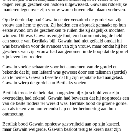
dagen eerlijk geschenken hadden uitgewisseld. Gawains ridderlijke
manieren tegenover zijn vrouw waren boven elke blaam verheven.
Op de derde dag had Gawain echter verzuimd de gordel van zijn
vrouw aan hem te geven. Zij hadden een afspraak gemaakt op hun
eerste avond om de geschenken te ruilen die zij dagelijks mochten
winnen. Dit was Gawains enige fout, en daarom ontving de held
een sneetje van Bertilaks bijl. Gawain had niet gefaald omdat hij
was bezweken voor de avances van zijn vrouw, maar omdat hij het
geschenk van zijn vrouw had aangenomen in de hoop dat de gordel
zijn leven kon redden.
Gawain voelde schaamte voor het aannemen van de gordel en
bekende dat hij een lafaard was geweest door een talisman (gordel)
aan te nemen. Gawain besefte dat hij zijn reputatie had aangetast.
Gawain wierp de gordel aan Bertilaks voeten.
Bertilak troostte de held dat, aangezien hij zijn schuld voor zijn
overtreding had erkend, Gawain had bewezen dat hij nog steeds een
van de beste ridders ter wereld was. Bertilak bood de groene gordel
aan als teken van hun vriendschap en ter herinnering aan hun
ontmoeting.
Bertilak bood Gawain opnieuw gastvrijheid aan op zijn kasteel,
maar Gawain weigerde. Gawain besloot terug te keren naar zijn