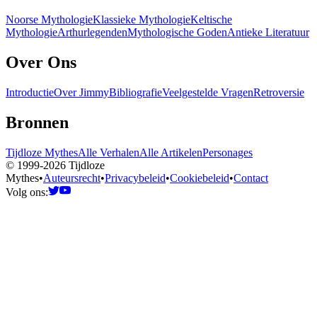
Noorse Mythologie
Klassieke Mythologie
Keltische
Mythologie
Arthurlegenden
Mythologische Goden
Antieke Literatuur
Over Ons
Introductie
Over Jimmy
Bibliografie
Veelgestelde Vragen
Retroversie
Bronnen
Tijdloze Mythes
Alle Verhalen
Alle Artikelen
Personages
© 1999-2026 Tijdloze
Mythes
•
Auteursrecht
•
Privacybeleid
•
Cookiebeleid
•
Contact
Volg ons: