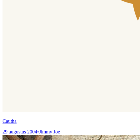
Cautha
29 augustus 2004
•
Jimmy Joe