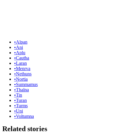
•
Alpan
•
Ani
•
Aplu
•
Cautha
•
Laran
•
Menrva
•
Nethuns
•
Nortia
•
Summamus
•
Thalna
•
Tin
•
Turan
•
Turms
•
Uni
•
Voltumna
Related stories