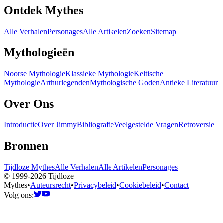
Ontdek Mythes
Alle Verhalen
Personages
Alle Artikelen
Zoeken
Sitemap
Mythologieën
Noorse Mythologie
Klassieke Mythologie
Keltische
Mythologie
Arthurlegenden
Mythologische Goden
Antieke Literatuur
Over Ons
Introductie
Over Jimmy
Bibliografie
Veelgestelde Vragen
Retroversie
Bronnen
Tijdloze Mythes
Alle Verhalen
Alle Artikelen
Personages
© 1999-2026 Tijdloze
Mythes
•
Auteursrecht
•
Privacybeleid
•
Cookiebeleid
•
Contact
Volg ons: