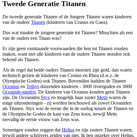
Tweede Generatie Titanen
De tweede generatie Titanen of de Jongere Titanen waren kinderen
van de oudere
Titanen
(kinderen van Uranus en Gaea).
Dus wat maakte de jongere generatie tot Titanen? Misschien als een
van de ouders een Titaan was?
Er zijn geen vaststaande voorwaarden die hen tot Titanen zouden
maken, want niet alle kinderen van de oudere Titanen stonden ook
bekend als Titanen.
Als de regel dat beide ouders Titanen moesten zijn gold, dan waren
technisch gezien de kinderen van Cronus en Rhea (d.w.z. de
Olympische Goden) ook Titanen. Bovendien hadden de Titanen
Oceanus
en
Tethys
duizenden kinderen - 3000 riviergoden en 3000
Oceanide-nimfen
. De kinderen van Oceanus konden geen Titanen
zijn. De Oceaniden
Styx
en mogelijk haar zuster
Metis
waren de
enige uitzonderingen - zij werden beschouwd als zowel Oceaniden
als Titanen. Styx was de eerste die in de oorlog tussen de Titanen en
de Olympische Goden de kant van Zeus koos, terwijl Metis
toevallig de eerste vrouw van Zeus was.
Sommigen zouden zeggen dat
Helius
en zijn zusters Titanen waren,
terwijl andere schrijvers zeiden van niet. Ik ben onzeker over Helius,