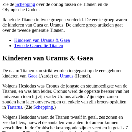
Zie de
Schepping
over de oorlog tussen de Titanen en de
Olympische Goden.
Ik heb de Titanen in twee groepen verdeeld. De eerste groep waren
de kinderen van Gaea en Uranus. De andere groep artikelen gaat
over de tweede generatie Titanen.
Kinderen van Uranus & Gaea
Tweede Generatie Titanen
Kinderen van Uranus & Gaea
De naam Titanen kan strikt worden toegepast op de eerstgeboren
kinderen van
Gaea
(Aarde) en
Uranus
(Hemel).
Volgens Hesiodus was Cronus de jongste en stoutmoedigste van de
Titanen, en was hun leider. Cronus werd de opperste heerser van het
universum toen hij zijn vader Uranus afzette. Zijn eigen zonen
zouden hem later omverwerpen en enkele van zijn broers opsluiten
in
Tartarus
. (Zie
Schepping
.)
Volgens Hesiodus waren de Titanen twaalf in getal, zes zonen en
zes dochters, hoewel de aantallen van auteur tot auteur kunnen
verschillen. In de Orphische kosmogonie zijn er veertien in getal - 7