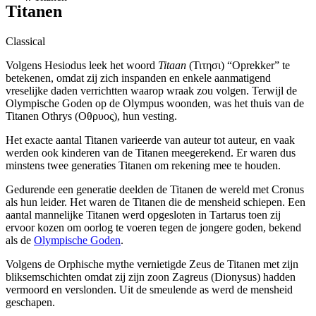
Titanen
Classical
Volgens Hesiodus leek het woord
Titaan
(Τιτησι) “Oprekker” te
betekenen, omdat zij zich inspanden en enkele aanmatigend
vreselijke daden verrichtten waarop wraak zou volgen. Terwijl de
Olympische Goden op de Olympus woonden, was het thuis van de
Titanen Othrys (Οθρυος), hun vesting.
Het exacte aantal Titanen varieerde van auteur tot auteur, en vaak
werden ook kinderen van de Titanen meegerekend. Er waren dus
minstens twee generaties Titanen om rekening mee te houden.
Gedurende een generatie deelden de Titanen de wereld met Cronus
als hun leider. Het waren de Titanen die de mensheid schiepen. Een
aantal mannelijke Titanen werd opgesloten in Tartarus toen zij
ervoor kozen om oorlog te voeren tegen de jongere goden, bekend
als de
Olympische Goden
.
Volgens de Orphische mythe vernietigde Zeus de Titanen met zijn
bliksemschichten omdat zij zijn zoon Zagreus (Dionysus) hadden
vermoord en verslonden. Uit de smeulende as werd de mensheid
geschapen.