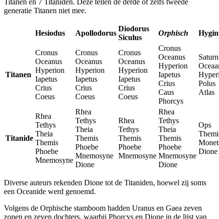
Titanen en 7 Titaniden. Deze tellen de derde of zelfs tweede
generatie Titanen niet mee.
Diodorus
Hesiodus
Apollodorus
Orphisch
Hygin
Siculus
Cronus
Cronus
Cronus
Cronus
Oceanus
Saturn
Oceanus
Oceanus
Oceanus
Hyperion
Oceaa
Hyperion
Hyperion
Hyperion
Titanen
Iapetus
Hyper
Iapetus
Iapetus
Iapetus
Crius
Polus
Crius
Crius
Crius
Caus
Atlas
Coeus
Coeus
Coeus
Phorcys
Rhea
Rhea
Rhea
Tethys
Rhea
Tethys
Tethys
Ops
Theia
Tethys
Theia
Theia
Themi
Titanide
Themis
Themis
Themis
Themis
Monet
Phoebe
Phoebe
Phoebe
Phoebe
Dione
Mnemosyne
Mnemosyne
Mnemosyne
Mnemosyne
Dione
Dione
Diverse auteurs rekenden Dione tot de Titaniden, hoewel zij soms
een Oceanide werd genoemd.
Volgens de Orphische stamboom hadden Uranus en Gaea zeven
zonen en zeven dochters, waarbij Phorcys en Dione in de lijst van