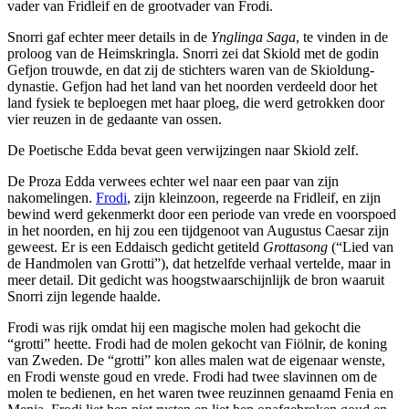
vader van Fridleif en de grootvader van Frodi.
Snorri gaf echter meer details in de
Ynglinga Saga
, te vinden in de
proloog van de Heimskringla. Snorri zei dat Skiold met de godin
Gefjon trouwde, en dat zij de stichters waren van de Skioldung-
dynastie. Gefjon had het land van het noorden verdeeld door het
land fysiek te beploegen met haar ploeg, die werd getrokken door
vier reuzen in de gedaante van ossen.
De Poetische Edda bevat geen verwijzingen naar Skiold zelf.
De Proza Edda verwees echter wel naar een paar van zijn
nakomelingen.
Frodi
, zijn kleinzoon, regeerde na Fridleif, en zijn
bewind werd gekenmerkt door een periode van vrede en voorspoed
in het noorden, en hij zou een tijdgenoot van Augustus Caesar zijn
geweest. Er is een Eddaisch gedicht getiteld
Grottasong
(“Lied van
de Handmolen van Grotti”), dat hetzelfde verhaal vertelde, maar in
meer detail. Dit gedicht was hoogstwaarschijnlijk de bron waaruit
Snorri zijn legende haalde.
Frodi was rijk omdat hij een magische molen had gekocht die
“grotti” heette. Frodi had de molen gekocht van Fiölnir, de koning
van Zweden. De “grotti” kon alles malen wat de eigenaar wenste,
en Frodi wenste goud en vrede. Frodi had twee slavinnen om de
molen te bedienen, en het waren twee reuzinnen genaamd Fenia en