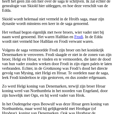
heeft het geen zin om hier over de saga te schrijven. Ik zal echter de
genealogie van Skiold hier uitleggen, en hoe deze verschilt van de
Edda.
Skiold wordt helemaal niet vermeld in de Hrolfs saga, maar zijn
dynastie wordt minstens een keer in de saga genoemd.
Het verhaal begon eigenlijk met twee broers, wier vader niet bij
naam werd genoemd. Het waren Halfdan en
Frodi
. In de Edda
wordt niet vermeld hoe Halfdan en Frodi verwant waren.
Volgens de saga vermoordde Frodi zijn broer om het koninkrijk
Denemarken te veroveren. Frodi slaagde er niet in de zonen van zijn
broer, Helgi en Hroar, te vinden en te vermoorden, die later de dood
van hun vader zouden wreken door Frodi in zijn eigen paleis te laten
verbranden. Echter, in de
Grottasong
was Frodi’s dood het directe
gevolg van Mysing, niet Helgi en Hroar. Te oordelen naar de saga,
leek Frodi kinderloos te zijn gestorven, en dus zonder erfgenaam.
Zo werd Helgi koning van Denemarken, terwijl zijn broer Hroar
koning werd van Northumbria in het noorden van Engeland, door
zijn huwelijk met Ogn, en hij werd vader van Hrok.
In het Oudengelse epos Beowulf was deze Hroar geen koning van
Northumbria, maar werd hij gelijkgesteld met Hrothgar (of
Hroðgar), koning van Denemarken. Ook was Hrothgar de