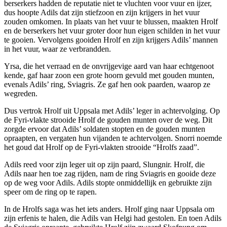
berserkers hadden de reputatie niet te vluchten voor vuur en ijzer,
dus hoopte Adils dat zijn stiefzoon en zijn krijgers in het vuur
zouden omkomen. In plaats van het vuur te blussen, maakten Hrolf
en de berserkers het vuur groter door hun eigen schilden in het vuur
te gooien. Vervolgens gooiden Hrolf en zijn krijgers Adils’ mannen
in het vuur, waar ze verbrandden.
Yrsa, die het verraad en de onvrijgevige aard van haar echtgenoot
kende, gaf haar zoon een grote hoorn gevuld met gouden munten,
evenals Adils’ ring, Sviagris. Ze gaf hen ook paarden, waarop ze
wegreden.
Dus vertrok Hrolf uit Uppsala met Adils’ leger in achtervolging. Op
de Fyri-vlakte strooide Hrolf de gouden munten over de weg. Dit
zorgde ervoor dat Adils’ soldaten stopten en de gouden munten
opraapten, en vergaten hun vijanden te achtervolgen. Snorri noemde
het goud dat Hrolf op de Fyri-vlakten strooide “Hrolfs zaad”.
Adils reed voor zijn leger uit op zijn paard, Slungnir. Hrolf, die
Adils naar hen toe zag rijden, nam de ring Sviagris en gooide deze
op de weg voor Adils. Adils stopte onmiddellijk en gebruikte zijn
speer om de ring op te rapen.
In de Hrolfs saga was het iets anders. Hrolf ging naar Uppsala om
zijn erfenis te halen, die Adils van Helgi had gestolen. En toen Adils