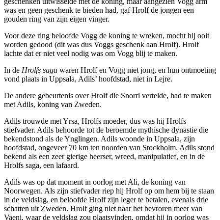
geschenken uitwisselde met de koning, maar aangezien Vogg arm
was en geen geschenk te bieden had, gaf Hrolf de jongen een
gouden ring van zijn eigen vinger.
Voor deze ring beloofde Vogg de koning te wreken, mocht hij ooit
worden gedood (dit was dus Voggs geschenk aan Hrolf). Hrolf
lachte dat er niet veel nodig was om Vogg blij te maken.
In de
Hrolfs saga
waren Hrolf en Vogg niet jong, en hun ontmoeting
vond plaats in Uppsala, Adils’ hoofdstad, niet in Lejre.
De andere gebeurtenis over Hrolf die Snorri vertelde, had te maken
met Adils, koning van Zweden.
Adils trouwde met Yrsa, Hrolfs moeder, dus was hij Hrolfs
stiefvader. Adils behoorde tot de beroemde mythische dynastie die
bekendstond als de Ynglingen. Adils woonde in Uppsala, zijn
hoofdstad, ongeveer 70 km ten noorden van Stockholm. Adils stond
bekend als een zeer gierige heerser, wreed, manipulatief, en in de
Hrolfs saga, een lafaard.
Adils was op dat moment in oorlog met Ali, de koning van
Noorwegen. Als zijn stiefvader riep hij Hrolf op om hem bij te staan
in de veldslag, en beloofde Hrolf zijn leger te betalen, evenals drie
schatten uit Zweden. Hrolf ging niet naar het bevroren meer van
Vaeni, waar de veldslag zou plaatsvinden, omdat hij in oorlog was