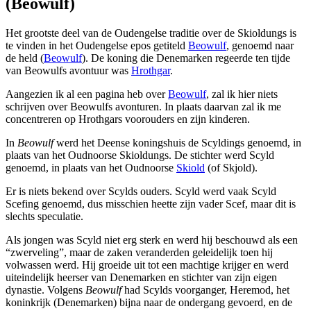
(Beowulf)
Het grootste deel van de Oudengelse traditie over de Skioldungs is
te vinden in het Oudengelse epos getiteld
Beowulf
, genoemd naar
de held (
Beowulf
). De koning die Denemarken regeerde ten tijde
van Beowulfs avontuur was
Hrothgar
.
Aangezien ik al een pagina heb over
Beowulf
, zal ik hier niets
schrijven over Beowulfs avonturen. In plaats daarvan zal ik me
concentreren op Hrothgars voorouders en zijn kinderen.
In
Beowulf
werd het Deense koningshuis de Scyldings genoemd, in
plaats van het Oudnoorse Skioldungs. De stichter werd Scyld
genoemd, in plaats van het Oudnoorse
Skiold
(of Skjold).
Er is niets bekend over Scylds ouders. Scyld werd vaak Scyld
Scefing genoemd, dus misschien heette zijn vader Scef, maar dit is
slechts speculatie.
Als jongen was Scyld niet erg sterk en werd hij beschouwd als een
“zwerveling”, maar de zaken veranderden geleidelijk toen hij
volwassen werd. Hij groeide uit tot een machtige krijger en werd
uiteindelijk heerser van Denemarken en stichter van zijn eigen
dynastie. Volgens
Beowulf
had Scylds voorganger, Heremod, het
koninkrijk (Denemarken) bijna naar de ondergang gevoerd, en de