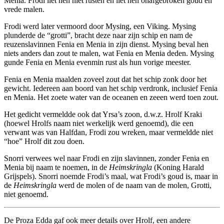
Menia. Frodi liet hen niet rusten en liet hen onafgebroken goud en
vrede malen.
Frodi werd later vermoord door Mysing, een Viking. Mysing
plunderde de “grotti”, bracht deze naar zijn schip en nam de
reuzenslavinnen Fenia en Menia in zijn dienst. Mysing beval hen
niets anders dan zout te malen, wat Fenia en Menia deden. Mysing
gunde Fenia en Menia evenmin rust als hun vorige meester.
Fenia en Menia maalden zoveel zout dat het schip zonk door het
gewicht. Iedereen aan boord van het schip verdronk, inclusief Fenia
en Menia. Het zoete water van de oceanen en zeeen werd toen zout.
Het gedicht vermeldde ook dat Yrsa’s zoon, d.w.z. Hrolf Kraki
(hoewel Hrolfs naam niet werkelijk werd genoemd), die een
verwant was van Halfdan, Frodi zou wreken, maar vermeldde niet
“hoe” Hrolf dit zou doen.
Snorri verwees wel naar Frodi en zijn slavinnen, zonder Fenia en
Menia bij naam te noemen, in de
Heimskringla
(Koning Harald
Grijspels). Snorri noemde Frodi’s maal, wat Frodi’s goud is, maar in
de
Heimskringla
werd de molen of de naam van de molen, Grotti,
niet genoemd.
De Proza Edda gaf ook meer details over Hrolf, een andere