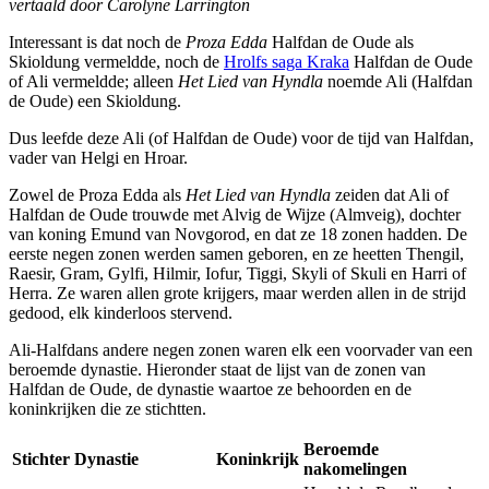
vertaald door Carolyne Larrington
Interessant is dat noch de
Proza Edda
Halfdan de Oude als
Skioldung vermeldde, noch de
Hrolfs saga Kraka
Halfdan de Oude
of Ali vermeldde; alleen
Het Lied van Hyndla
noemde Ali (Halfdan
de Oude) een Skioldung.
Dus leefde deze Ali (of Halfdan de Oude) voor de tijd van Halfdan,
vader van Helgi en Hroar.
Zowel de Proza Edda als
Het Lied van Hyndla
zeiden dat Ali of
Halfdan de Oude trouwde met Alvig de Wijze (Almveig), dochter
van koning Emund van Novgorod, en dat ze 18 zonen hadden. De
eerste negen zonen werden samen geboren, en ze heetten Thengil,
Raesir, Gram, Gylfi, Hilmir, Iofur, Tiggi, Skyli of Skuli en Harri of
Herra. Ze waren allen grote krijgers, maar werden allen in de strijd
gedood, elk kinderloos stervend.
Ali-Halfdans andere negen zonen waren elk een voorvader van een
beroemde dynastie. Hieronder staat de lijst van de zonen van
Halfdan de Oude, de dynastie waartoe ze behoorden en de
koninkrijken die ze stichtten.
Beroemde
Stichter
Dynastie
Koninkrijk
nakomelingen