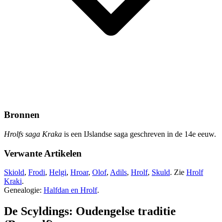
Bronnen
Hrolfs saga Kraka
is een IJslandse saga geschreven in de 14e eeuw.
Verwante Artikelen
Skiold
,
Frodi
,
Helgi
,
Hroar
,
Olof
,
Adils
,
Hrolf
,
Skuld
. Zie
Hrolf
Kraki
.
Genealogie:
Halfdan en Hrolf
.
De Scyldings: Oudengelse traditie