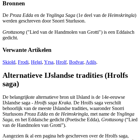
Bronnen
De
Proza Edda
en de
Ynglinga Saga
(1e deel van de
Heimskringla
)
werden geschreven door Snorri Sturluson.
Grottasong
("Lied van de Handmolen van Grotti") is een Eddaisch
gedicht.
Verwante Artikelen
Skiold
,
Frodi
,
Helgi
,
Yrsa
,
Hrolf
,
Bodvar
,
Adils
.
Alternatieve IJslandse tradities (Hrolfs
saga)
De belangrijkste alternatieve bron uit IJsland is de 14e-eeuwse
IJslandse saga -
Hrolfs saga Kraka
. De Hrolfs saga verschilt
behoorlijk van de meeste IJslandse tradities, waaronder Snorri
Sturlusons
Proza Edda
en de
Heimskringla
, met name de
Ynglinga
Saga
, en het Eddaische gedicht (Poetische Edda),
Grottasong
(“Lied
van de Handmolen van Grotti”).
Aangezien ik al een pagina heb geschreven over de Hrolfs saga,