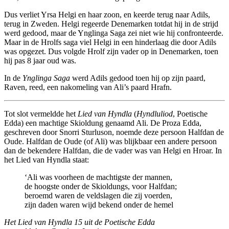
Dus verliet Yrsa Helgi en haar zoon, en keerde terug naar Adils,
terug in Zweden. Helgi regeerde Denemarken totdat hij in de strijd
werd gedood, maar de Ynglinga Saga zei niet wie hij confronteerde.
Maar in de Hrolfs saga viel Helgi in een hinderlaag die door Adils
was opgezet. Dus volgde Hrolf zijn vader op in Denemarken, toen
hij pas 8 jaar oud was.
In de
Ynglinga Saga
werd Adils gedood toen hij op zijn paard,
Raven, reed, een nakomeling van Ali’s paard Hrafn.
Tot slot vermeldde het
Lied van Hyndla
(
Hyndluliod
, Poetische
Edda) een machtige Skioldung genaamd Ali. De Proza Edda,
geschreven door Snorri Sturluson, noemde deze persoon Halfdan de
Oude. Halfdan de Oude (of Ali) was blijkbaar een andere persoon
dan de bekendere Halfdan, die de vader was van Helgi en Hroar. In
het Lied van Hyndla staat:
‘Ali was voorheen de machtigste der mannen,
de hoogste onder de Skioldungs, voor Halfdan;
beroemd waren de veldslagen die zij voerden,
zijn daden waren wijd bekend onder de hemel
Het Lied van Hyndla 15 uit de Poetische Edda