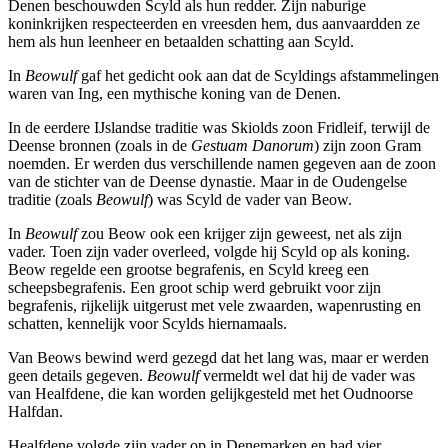
Denen beschouwden Scyld als hun redder. Zijn naburige
koninkrijken respecteerden en vreesden hem, dus aanvaardden ze
hem als hun leenheer en betaalden schatting aan Scyld.
In
Beowulf
gaf het gedicht ook aan dat de Scyldings afstammelingen
waren van Ing, een mythische koning van de Denen.
In de eerdere IJslandse traditie was Skiolds zoon Fridleif, terwijl de
Deense bronnen (zoals in de
Gestuam Danorum
) zijn zoon Gram
noemden. Er werden dus verschillende namen gegeven aan de zoon
van de stichter van de Deense dynastie. Maar in de Oudengelse
traditie (zoals
Beowulf
) was Scyld de vader van Beow.
In
Beowulf
zou Beow ook een krijger zijn geweest, net als zijn
vader. Toen zijn vader overleed, volgde hij Scyld op als koning.
Beow regelde een grootse begrafenis, en Scyld kreeg een
scheepsbegrafenis. Een groot schip werd gebruikt voor zijn
begrafenis, rijkelijk uitgerust met vele zwaarden, wapenrusting en
schatten, kennelijk voor Scylds hiernamaals.
Van Beows bewind werd gezegd dat het lang was, maar er werden
geen details gegeven.
Beowulf
vermeldt wel dat hij de vader was
van Healfdene, die kan worden gelijkgesteld met het Oudnoorse
Halfdan.
Healfdene volgde zijn vader op in Denemarken en had vier