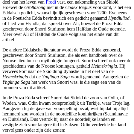
deel van het leven van
Frodi
vast, een nakomeling van Skiold.
Hoewel de
Grottasong
niet in de
Codex Regius
voorkomt, is het een
Eddaisch gedicht, waarschijnlijk geschreven voor 1200. Eveneens
in de Poetische Edda bevindt zich een gedicht genaamd
Hyndluliod
,
of Lied van Hyndla, dat spreekt over Ali, hoewel de Proza Edda
geschreven door Snorri Sturluson hem Halfdan de Oude noemde.
Meer over Ali of Halfdan de Oude volgt aan het einde van dit
artikel.
De andere Eddaische literatuur wordt de Proza Edda genoemd,
geschreven door Snorri Sturluson, die als een handboek over de
Noorse literatuur en mythologie fungeert. Snorri schreef ook over de
geschiedenis van de Noorse koningen, getiteld
Heimskringla
. Hij
verwees kort naar de Skioldung-dynastie in het deel van de
Heimskringla
dat de
Ynglinga Saga
wordt genoemd. Aangezien de
Ynglinga Saga
het werk van Snorri was, is die saga een van de
bronnen van dit artikel.
In de Proza Edda schreef Snorri dat Skiold de zoon van Odin, of
Woden, was. Odin kwam oorspronkelijk uit Turkije, waar Troje lag.
Aangezien hij de gave van voorspelling bezat, wist hij dat hij altijd
herinnerd zou worden in de noordelijke koninkrijken (Scandinavie
en Duitsland). Dus vertrok hij naar de noordelijke landen en
vestigde zich voor langere tijd in Saksen. Odin verdeelde het land
vervolgens onder zijn drie zonen: