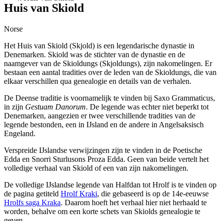
Huis van Skiold
Norse
Het Huis van Skiold (Skjold) is een legendarische dynastie in
Denemarken. Skiold was de stichter van de dynastie en de
naamgever van de Skioldungs (Skjoldungs), zijn nakomelingen. Er
bestaan een aantal tradities over de leden van de Skioldungs, die van
elkaar verschillen qua genealogie en details van de verhalen.
De Deense traditie is voornamelijk te vinden bij Saxo Grammaticus,
in zijn
Gestuam Danorum
. De legende was echter niet beperkt tot
Denemarken, aangezien er twee verschillende tradities van de
legende bestonden, een in IJsland en de andere in Angelsaksisch
Engeland.
Verspreide IJslandse verwijzingen zijn te vinden in de Poetische
Edda en Snorri Sturlusons Proza Edda. Geen van beide vertelt het
volledige verhaal van Skiold of een van zijn nakomelingen.
De volledige IJslandse legende van Halfdan tot Hrolf is te vinden op
de pagina getiteld
Hrolf Kraki
, die gebaseerd is op de 14e-eeuwse
Hrolfs saga Kraka
. Daarom hoeft het verhaal hier niet herhaald te
worden, behalve om een korte schets van Skiolds genealogie te
geven.