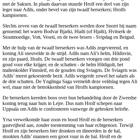
met de Saksen. In plaats daarvan stuurde Hrolf een deel van zijn
leger naar Adils, onder bevel van zijn twaalf berserkers; Hrolfs
kampioenen.
Slechts zeven van de twaalf berserkers werden door Snorri bij naam
genoemd; het waren Bodvar Bjarki, Hialti (of Hjalti), Hvitserk de
Stoutmoedige, Vott, Veseti, en de twee broers - Svipdag en Beigud.
Met de hulp van de twaalf berserkers was Adils zegevierend, en
koning Ali sneuvelde in de strijd. Adils nam Ali’s helm, Hildisvin,
en zijn paard, Hrafn. De twaalf berserkers vroegen om drie pond
goud voor elke krijger, en de schatten - de helm Hildigolt, het
malienkolder Finnsleif, en de gouden ring Sviagris. De Sviagris was
Adils’ meest gekoesterde bezit. Adils weigerde zowel het salaris als
de drie schatten. De Ynglinga Saga vermeldt deze veldslag tegen Ali
wel, maar niet de betrokkenheid van Hrolfs kampioenen.
De berserkers keerden boos over hun behandeling door de Zweedse
koning terug naar huis in Lejre. Dus nam Hrolf schepen naar
Uppsala om Adils te confronteren vanwege de gebroken belofte.
Yrsa verwelkomde haar zoon en bood Hrolf en de berserkers
gastvrijheid aan, zonder toestemming van haar echtgenoot. Terwijl
Hrolf en zijn berserkers bier dronken en dineerden in de hal,
stookten Adils’ mannen een groot vuur in de hal. Hrolf en de