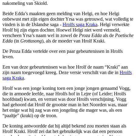
nakomeling van Skiold.
Beide Edda’s maakten geen melding van Helgi, en hoe Helgi
onbewust met zijn eigen dochter Yrsa was getrouwd, wat volledig te
vinden is in de IJslandse saga -
Hrolfs saga Kraka
. Helgi verwekte
Hrolf bij zijn eigen dochter. Hoewel Helgi niet werd vermeld,
verscheen Yrsa’s naam wel in zowel de
Proza Edda
als de
Poetische
Edda
(in
Grottasong
), als de moeder van Hrolf Kraki.
De Proza Edda vertelde over een paar gebeurtenissen in Hrolfs
leven.
Een van deze gebeurtenissen was hoe Hrolf de naam “Kraki” aan
zijn naam toegevoegd kreeg. Deze versie verschilt van die in
Hrolfs
saga Kraka
.
Hrolf was een jonge koning toen een jonge jongen genaamd Vogg,
die in armoede leefde, naar Hrolfs hof in Lejre (of Leidre; Hrolfs
hoofdstad) kwam, en verrast was door Hrolfs verschijning. Vogg
had gehoord dat Hrolf de grootste man in het Noorden was, maar
het enige wat hij zag was een jongeling die mager was, als een
“paaltje” (kraki) op de troon.
De koning antwoordde dat hij altijd bekend zou moeten staan als
Hrolf Kraki. Hrolf zei dat het gebruikelijk was dat een persoon