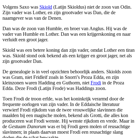
Volgens Saxo was
Skiold
(Latijn Skioldus) niet de zoon van Odin.
Zijn vader was Lother, en zijn grootvader was Dan, die de
naamgever was van de Denen.
Dan was de zoon van Humble, en broer van Anglus. Hij was de
vader van Humble en Lother. Dan was een krijgerskoning en naar
verluidt een groot jager.
Skiold was een betere koning dan zijn vader, omdat Lother een tiran
was. Skiold stond ook bekend als een krijger en groot jager, net als
zijn grootvader Dan.
De genealogie is in veel opzichten behoorlijk anders. Skiolds zoon
was Gram, niet Fridleif zoals in Snorri’s Proza Edda, en zijn
kleinzonen waren Hadding en Guthorm, niet
Frodi
in de Proza
Edda. Deze Frodi (Latijn Frode) was Haddings zoon.
Toen Frodi de troon erfde, was het koninkrijk verarmd door de
frequente oorlogen van zijn vader. In de Eddaische literatuur
verwierf Frodi rijkdom van de twee vrouwelijke slavinnen die
maalden bij een magische molen, bekend als Grotti, die alles kon
produceren wat Frodi wenste. Hij wenste rijkdom en vrede. Maar in
de
Gestuam Danorum
was er bij Frodi geen molen of reusachtige
slavinnen; in plaats daarvan moest Frodi een reusachtige slang
doden die de schat bewaakte.