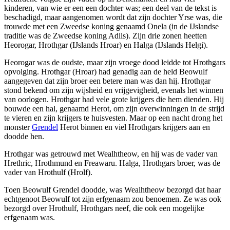
kinderen, van wie er een een dochter was; een deel van de tekst is
beschadigd, maar aangenomen wordt dat zijn dochter Yrse was, die
trouwde met een Zweedse koning genaamd Onela (in de IJslandse
traditie was de Zweedse koning Adils). Zijn drie zonen heetten
Heorogar, Hrothgar (IJslands Hroar) en Halga (IJslands Helgi).
Heorogar was de oudste, maar zijn vroege dood leidde tot Hrothgars
opvolging. Hrothgar (Hroar) had genadig aan de held Beowulf
aangegeven dat zijn broer een betere man was dan hij. Hrothgar
stond bekend om zijn wijsheid en vrijgevigheid, evenals het winnen
van oorlogen. Hrothgar had vele grote krijgers die hem dienden. Hij
bouwde een hal, genaamd Herot, om zijn overwinningen in de strijd
te vieren en zijn krijgers te huisvesten. Maar op een nacht drong het
monster
Grendel
Herot binnen en viel Hrothgars krijgers aan en
doodde hen.
Hrothgar was getrouwd met Wealhtheow, en hij was de vader van
Hrethric, Hrothmund en Freawaru. Halga, Hrothgars broer, was de
vader van Hrothulf (Hrolf).
Toen Beowulf Grendel doodde, was Wealhtheow bezorgd dat haar
echtgenoot Beowulf tot zijn erfgenaam zou benoemen. Ze was ook
bezorgd over Hrothulf, Hrothgars neef, die ook een mogelijke
erfgenaam was.