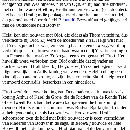
echtgenoot van Wealhtheow, niet van Ogn, en hij had drie kinderen,
niet een; het waren Hrethric, Hrothmund en Freawaru (een dochter).
Het is deze Hrothgar die geplaagd werd door het monster Grendel,
dat gedood werd door de held
Beowulf
. Beowulf werd gelijkgesteld
met de Oudnoorse held Bodvar.
Helgi kon niet trouwen met Olof, die elders als Thora verschijnt, dus
verkrachtte hij Olof. Zij werd de moeder van Yrsa. Helgi wist niet
dat Yrsa zijn dochter was, en toen hij haar op een dag zag, werd hij
verliefd op haar en trouwde met haar, waarmee hij Yrsa tot koningin
van Denemarken maakte. Ze kregen een zoon genaamd Hrolf. Het
huwelijk werd verbroken toen Olof onthulde dat zij vader en
dochter waren. Hrolf bleef bij Helgi, terwijl Yrsa met tegenzin werd
uitgehuwelijkt aan Adils, koning van Zweden. Helgi had nog een
kind bij een andere vrouw, en zijn dochter heette Skuld. Helgi werd
vermoord door Adils’ berserkers in een hinderlaag.
Hrolf werd de nieuwe koning van Denemarken, en hij was iets als
koning Arthur of Karel de Grote, die de Ridders van de Ronde Tafel
of de Twaalf Pairs had; het waren kampioenen die hun koning
dienden. Hrolfs grootste kampioen was Bodvar Bjarki (die ik eerder
al heb genoemd), die als Beowulf was. Bodvar werd Hrolfs
schoonzoon toen de held met Drifa trouwde; er is geen vermelding
van kinderen van Bodvar in de saga. In
Beowulf
trouwde de held
Beowulf niet in de familie van Hrothgar; na het doden van Grendel