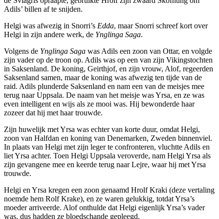
de Sviagris opraapte, gebruikte Hrolf zijn zwaard Skofnung om
Adils’ billen af te snijden.
Helgi was afwezig in Snorri’s
Edda
, maar Snorri schreef kort over
Helgi in zijn andere werk, de
Ynglinga Saga
.
Volgens de
Ynglinga Saga
was Adils een zoon van Ottar, en volgde
zijn vader op de troon op. Adils was op een van zijn Vikingstochten
in Saksenland. De koning, Geirthjof, en zijn vrouw, Alof, regeerden
Saksenland samen, maar de koning was afwezig ten tijde van de
raid. Adils plunderde Saksenland en nam een van de meisjes mee
terug naar Uppsala. De naam van het meisje was Yrsa, en ze was
even intelligent en wijs als ze mooi was. Hij bewonderde haar
zozeer dat hij met haar trouwde.
Zijn huwelijk met Yrsa was echter van korte duur, omdat Helgi,
zoon van Halfdan en koning van Denemarken, Zweden binnenviel.
In plaats van Helgi met zijn leger te confronteren, vluchtte Adils en
liet Yrsa achter. Toen Helgi Uppsala veroverde, nam Helgi Yrsa als
zijn gevangene mee en keerde terug naar Lejre, waar hij met Yrsa
trouwde.
Helgi en Yrsa kregen een zoon genaamd Hrolf Kraki (deze vertaling
noemde hem Rolf Krake), en ze waren gelukkig, totdat Yrsa’s
moeder arriveerde. Alof onthulde dat Helgi eigenlijk Yrsa’s vader
was, dus hadden ze bloedschande gepleegd.