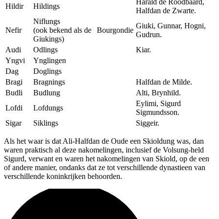
Harald de Roodbaard,
Hildir
Hildings
Halfdan de Zwarte.
Niflungs
Giuki, Gunnar, Hogni,
Nefir
(ook bekend als de
Bourgondie
Gudrun.
Giukings)
Audi
Odlings
Kiar.
Yngvi
Ynglingen
Dag
Doglings
Bragi
Bragnings
Halfdan de Milde.
Budli
Budlung
Alti, Brynhild.
Eylimi, Sigurd
Lofdi
Lofdungs
Sigmundsson.
Sigar
Siklings
Siggeir.
Als het waar is dat Ali-Halfdan de Oude een Skioldung was, dan
waren praktisch al deze nakomelingen, inclusief de Volsung-held
Sigurd, verwant en waren het nakomelingen van Skiold, op de een
of andere manier, ondanks dat ze tot verschillende dynastieen van
verschillende koninkrijken behoorden.