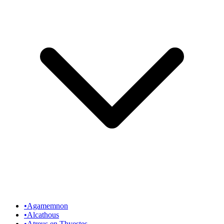
•
Agamemnon
•
Alcathous
•
Atreus en Thyestes