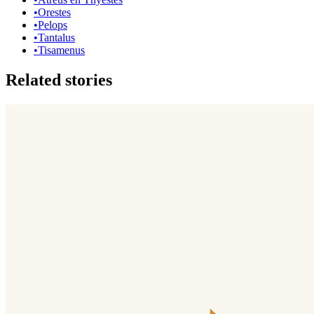
•
Orestes
•
Pelops
•
Tantalus
•
Tisamenus
Related stories