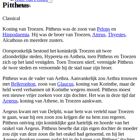
Pittheus
Pittheus
Classical
Koning van Troezen. Pittheus was de zoon van
Pelops
en
Hippodaemia
. Hij was de broer van Troezen,
Atreus
,
Thyestes
,
Alcathous en meerdere zusters.
Oorspronkelijk bestond het koninkrijk Troezen uit twee
afzonderlijke steden, Hypereia en Antheia, toen Pittheus en Troezen
zich op het land vestigden. Toen Troezen stierf, verenigde Pittheus
de twee steden en vernoemde hij de stad naar zijn broer.
Pittheus was de vader van Aethra. Aanvankelijk zou Aethra trouwen
met
Bellerophon
, zoon van
Glaucus
, koning van Korinthe, maar de
held werd verbannen uit Korinthe wegens moord. Pittheus moest
een nieuwe vrijer zoeken voor zijn dochter. Het was in deze tijd dat
Aegeus
, koning van Athene, in Troezen aankwam.
Aegeus kwam net van Delphi, waar hem was verteld naar Troezen
te gaan, waar hij een zoon zou krijgen die na hem zou regeren.
Pittheus ontving zijn koninklijke gast hartelijk en hoorde van het
orakel van Aegeus. Pittheus besefte dat zijn eigen dochter de moeder
zou zijn van deze zoon die het orakel had genoemd, en hij liet
Aegeus dronken voeren zodat hij in de kamer van Pittheus’ dochter