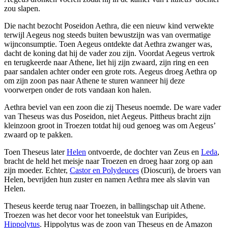
zou slapen.
Die nacht bezocht Poseidon Aethra, die een nieuw kind verwekte
terwijl Aegeus nog steeds buiten bewustzijn was van overmatige
wijnconsumptie. Toen Aegeus ontdekte dat Aethra zwanger was,
dacht de koning dat hij de vader zou zijn. Voordat Aegeus vertrok
en terugkeerde naar Athene, liet hij zijn zwaard, zijn ring en een
paar sandalen achter onder een grote rots. Aegeus droeg Aethra op
om zijn zoon pas naar Athene te sturen wanneer hij deze
voorwerpen onder de rots vandaan kon halen.
Aethra beviel van een zoon die zij Theseus noemde. De ware vader
van Theseus was dus Poseidon, niet Aegeus. Pittheus bracht zijn
kleinzoon groot in Troezen totdat hij oud genoeg was om Aegeus’
zwaard op te pakken.
Toen Theseus later
Helen
ontvoerde, de dochter van Zeus en
Leda
,
bracht de held het meisje naar Troezen en droeg haar zorg op aan
zijn moeder. Echter,
Castor en Polydeuces
(Dioscuri), de broers van
Helen, bevrijden hun zuster en namen Aethra mee als slavin van
Helen.
Theseus keerde terug naar Troezen, in ballingschap uit Athene.
Troezen was het decor voor het toneelstuk van Euripides,
Hippolytus
. Hippolytus was de zoon van Theseus en de Amazon