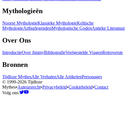
Mythologieën
Noorse Mythologie
Klassieke Mythologie
Keltische
Mythologie
Arthurlegenden
Mythologische Goden
Antieke Literatuur
Over Ons
Introductie
Over Jimmy
Bibliografie
Veelgestelde Vragen
Retroversie
Bronnen
Tijdloze Mythes
Alle Verhalen
Alle Artikelen
Personages
© 1999-2026 Tijdloze
Mythes
•
Auteursrecht
•
Privacybeleid
•
Cookiebeleid
•
Contact
Volg ons: