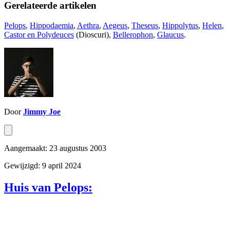
Gerelateerde artikelen
Pelops
,
Hippodaemia
,
Aethra
,
Aegeus
,
Theseus
,
Hippolytus
,
Helen
,
Castor en Polydeuces
(Dioscuri),
Bellerophon
,
Glaucus
.
Door
Jimmy Joe
Aangemaakt: 23 augustus 2003
Gewijzigd: 9 april 2024
Huis van Pelops: