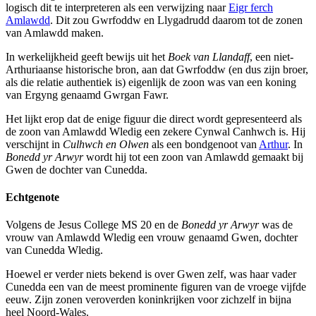
logisch dit te interpreteren als een verwijzing naar
Eigr ferch
Amlawdd
. Dit zou Gwrfoddw en Llygadrudd daarom tot de zonen
van Amlawdd maken.
In werkelijkheid geeft bewijs uit het
Boek van Llandaff
, een niet-
Arthuriaanse historische bron, aan dat Gwrfoddw (en dus zijn broer,
als die relatie authentiek is) eigenlijk de zoon was van een koning
van Ergyng genaamd Gwrgan Fawr.
Het lijkt erop dat de enige figuur die direct wordt gepresenteerd als
de zoon van Amlawdd Wledig een zekere Cynwal Canhwch is. Hij
verschijnt in
Culhwch en Olwen
als een bondgenoot van
Arthur
. In
Bonedd yr Arwyr
wordt hij tot een zoon van Amlawdd gemaakt bij
Gwen de dochter van Cunedda.
Echtgenote
Volgens de Jesus College MS 20 en de
Bonedd yr Arwyr
was de
vrouw van Amlawdd Wledig een vrouw genaamd Gwen, dochter
van Cunedda Wledig.
Hoewel er verder niets bekend is over Gwen zelf, was haar vader
Cunedda een van de meest prominente figuren van de vroege vijfde
eeuw. Zijn zonen veroverden koninkrijken voor zichzelf in bijna
heel Noord-Wales.