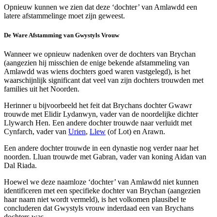
Opnieuw kunnen we zien dat deze ‘dochter’ van Amlawdd een
latere afstammelinge moet zijn geweest.
De Ware Afstamming van Gwystyls Vrouw
Wanneer we opnieuw nadenken over de dochters van Brychan
(aangezien hij misschien de enige bekende afstammeling van
Amlawdd was wiens dochters goed waren vastgelegd), is het
waarschijnlijk significant dat veel van zijn dochters trouwden met
families uit het Noorden.
Herinner u bijvoorbeeld het feit dat Brychans dochter Gwawr
trouwde met Elidir Lydanwyn, vader van de noordelijke dichter
Llywarch Hen. Een andere dochter trouwde naar verluidt met
Cynfarch, vader van
Urien
,
Llew
(of Lot) en Arawn.
Een andere dochter trouwde in een dynastie nog verder naar het
noorden. Lluan trouwde met Gabran, vader van koning Aidan van
Dal Riada.
Hoewel we deze naamloze ‘dochter’ van Amlawdd niet kunnen
identificeren met een specifieke dochter van Brychan (aangezien
haar naam niet wordt vermeld), is het volkomen plausibel te
concluderen dat Gwystyls vrouw inderdaad een van Brychans
dochters was.