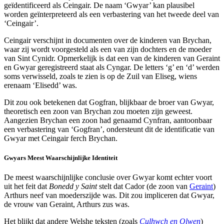
geïdentificeerd als Ceingair. De naam ‘Gwyar’ kan plausibel
worden geïnterpreteerd als een verbastering van het tweede deel van
‘Ceingair’.
Ceingair verschijnt in documenten over de kinderen van Brychan,
waar zij wordt voorgesteld als een van zijn dochters en de moeder
van Sint Cynidr. Opmerkelijk is dat een van de kinderen van Geraint
en Gwyar geregistreerd staat als Cyngar. De letters ‘g’ en ‘d’ werden
soms verwisseld, zoals te zien is op de Zuil van Eliseg, wiens
erenaam ‘Elisedd’ was.
Dit zou ook betekenen dat Gogfran, blijkbaar de broer van Gwyar,
theoretisch een zoon van Brychan zou moeten zijn geweest.
Aangezien Brychan een zoon had genaamd Cynfran, aantoonbaar
een verbastering van ‘Gogfran’, ondersteunt dit de identificatie van
Gwyar met Ceingair ferch Brychan.
Gwyars Meest Waarschijnlijke Identiteit
De meest waarschijnlijke conclusie over Gwyar komt echter voort
uit het feit dat
Bonedd y Saint
stelt dat Cador (de zoon van
Geraint
)
Arthurs neef van moederszijde was. Dit zou impliceren dat Gwyar,
de vrouw van Geraint, Arthurs zus was.
Het blijkt dat andere Welshe teksten (zoals
Culhwch en Olwen
)