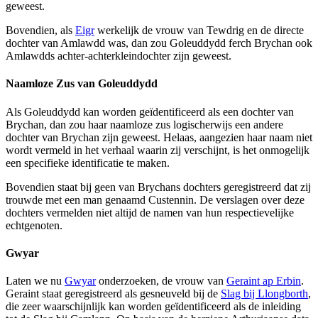
geweest.
Bovendien, als
Eigr
werkelijk de vrouw van Tewdrig en de directe
dochter van Amlawdd was, dan zou Goleuddydd ferch Brychan ook
Amlawdds achter-achterkleindochter zijn geweest.
Naamloze Zus van Goleuddydd
Als Goleuddydd kan worden geïdentificeerd als een dochter van
Brychan, dan zou haar naamloze zus logischerwijs een andere
dochter van Brychan zijn geweest. Helaas, aangezien haar naam niet
wordt vermeld in het verhaal waarin zij verschijnt, is het onmogelijk
een specifieke identificatie te maken.
Bovendien staat bij geen van Brychans dochters geregistreerd dat zij
trouwde met een man genaamd Custennin. De verslagen over deze
dochters vermelden niet altijd de namen van hun respectievelijke
echtgenoten.
Gwyar
Laten we nu
Gwyar
onderzoeken, de vrouw van
Geraint ap Erbin
.
Geraint staat geregistreerd als gesneuveld bij de
Slag bij Llongborth
,
die zeer waarschijnlijk kan worden geïdentificeerd als de inleiding