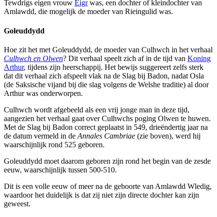
Tewdrigs eigen vrouw
Eigr
was, een dochter of kleindochter van
Amlawdd, die mogelijk de moeder van Rieingulid was.
Goleuddydd
Hoe zit het met Goleuddydd, de moeder van Culhwch in het verhaal
Culhwch en Olwen
? Dit verhaal speelt zich af in de tijd van
Koning
Arthur
, tijdens zijn heerschappij. Het bewijs suggereert zelfs sterk
dat dit verhaal zich afspeelt vlak na de Slag bij Badon, nadat Osla
(de Saksische vijand bij die slag volgens de Welshe traditie) al door
Arthur was onderworpen.
Culhwch wordt afgebeeld als een vrij jonge man in deze tijd,
aangezien het verhaal gaat over Culhwchs poging Olwen te huwen.
Met de Slag bij Badon correct geplaatst in 549, drieëndertig jaar na
de datum vermeld in de
Annales Cambriae
(zie boven), werd hij
waarschijnlijk rond 525 geboren.
Goleuddydd moet daarom geboren zijn rond het begin van de zesde
eeuw, waarschijnlijk tussen 500-510.
Dit is een volle eeuw of meer na de geboorte van Amlawdd Wledig,
waardoor het duidelijk is dat zij niet zijn directe dochter kan zijn
geweest.