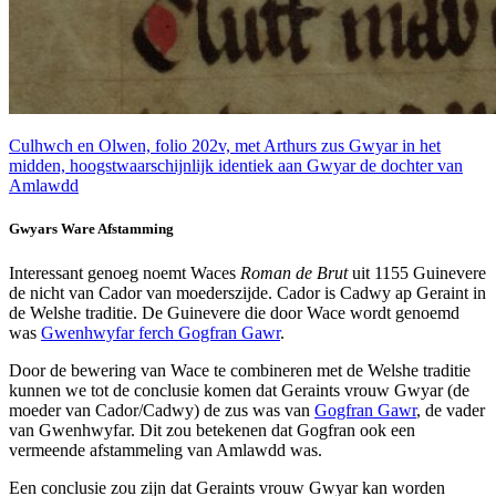
Culhwch en Olwen, folio 202v, met Arthurs zus Gwyar in het
midden, hoogstwaarschijnlijk identiek aan Gwyar de dochter van
Amlawdd
Gwyars Ware Afstamming
Interessant genoeg noemt Waces
Roman de Brut
uit 1155 Guinevere
de nicht van Cador van moederszijde. Cador is Cadwy ap Geraint in
de Welshe traditie. De Guinevere die door Wace wordt genoemd
was
Gwenhwyfar ferch Gogfran Gawr
.
Door de bewering van Wace te combineren met de Welshe traditie
kunnen we tot de conclusie komen dat Geraints vrouw Gwyar (de
moeder van Cador/Cadwy) de zus was van
Gogfran Gawr
, de vader
van Gwenhwyfar. Dit zou betekenen dat Gogfran ook een
vermeende afstammeling van Amlawdd was.
Een conclusie zou zijn dat Geraints vrouw Gwyar kan worden