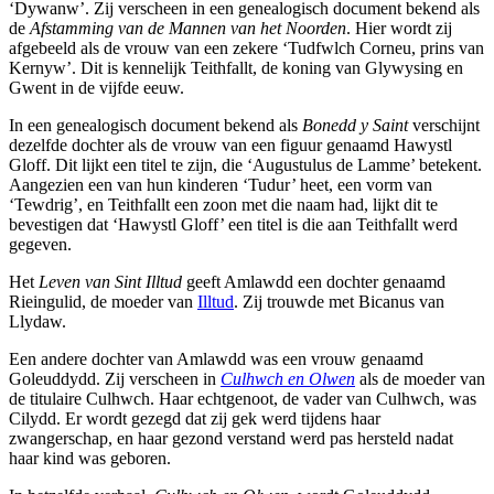
‘Dywanw’. Zij verscheen in een genealogisch document bekend als
de
Afstamming van de Mannen van het Noorden
. Hier wordt zij
afgebeeld als de vrouw van een zekere ‘Tudfwlch Corneu, prins van
Kernyw’. Dit is kennelijk Teithfallt, de koning van Glywysing en
Gwent in de vijfde eeuw.
In een genealogisch document bekend als
Bonedd y Saint
verschijnt
dezelfde dochter als de vrouw van een figuur genaamd Hawystl
Gloff. Dit lijkt een titel te zijn, die ‘Augustulus de Lamme’ betekent.
Aangezien een van hun kinderen ‘Tudur’ heet, een vorm van
‘Tewdrig’, en Teithfallt een zoon met die naam had, lijkt dit te
bevestigen dat ‘Hawystl Gloff’ een titel is die aan Teithfallt werd
gegeven.
Het
Leven van Sint Illtud
geeft Amlawdd een dochter genaamd
Rieingulid, de moeder van
Illtud
. Zij trouwde met Bicanus van
Llydaw.
Een andere dochter van Amlawdd was een vrouw genaamd
Goleuddydd. Zij verscheen in
Culhwch en Olwen
als de moeder van
de titulaire Culhwch. Haar echtgenoot, de vader van Culhwch, was
Cilydd. Er wordt gezegd dat zij gek werd tijdens haar
zwangerschap, en haar gezond verstand werd pas hersteld nadat
haar kind was geboren.