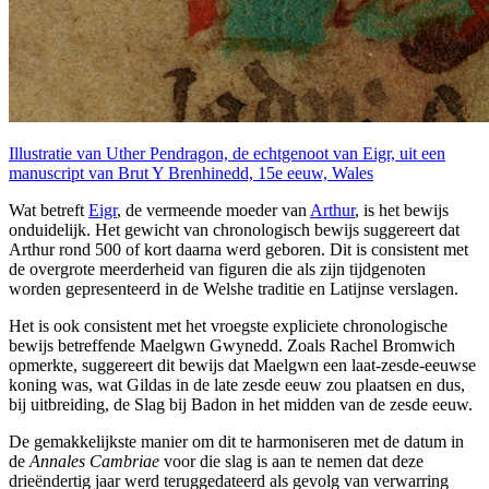
Illustratie van Uther Pendragon, de echtgenoot van Eigr, uit een
manuscript van Brut Y Brenhinedd, 15e eeuw, Wales
Wat betreft
Eigr
, de vermeende moeder van
Arthur
, is het bewijs
onduidelijk. Het gewicht van chronologisch bewijs suggereert dat
Arthur rond 500 of kort daarna werd geboren. Dit is consistent met
de overgrote meerderheid van figuren die als zijn tijdgenoten
worden gepresenteerd in de Welshe traditie en Latijnse verslagen.
Het is ook consistent met het vroegste expliciete chronologische
bewijs betreffende Maelgwn Gwynedd. Zoals Rachel Bromwich
opmerkte, suggereert dit bewijs dat Maelgwn een laat-zesde-eeuwse
koning was, wat Gildas in de late zesde eeuw zou plaatsen en dus,
bij uitbreiding, de Slag bij Badon in het midden van de zesde eeuw.
De gemakkelijkste manier om dit te harmoniseren met de datum in
de
Annales Cambriae
voor die slag is aan te nemen dat deze
drieëndertig jaar werd teruggedateerd als gevolg van verwarring