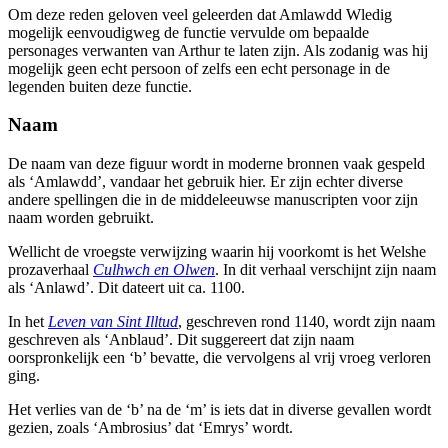
Om deze reden geloven veel geleerden dat Amlawdd Wledig
mogelijk eenvoudigweg de functie vervulde om bepaalde
personages verwanten van Arthur te laten zijn. Als zodanig was hij
mogelijk geen echt persoon of zelfs een echt personage in de
legenden buiten deze functie.
Naam
De naam van deze figuur wordt in moderne bronnen vaak gespeld
als ‘Amlawdd’, vandaar het gebruik hier. Er zijn echter diverse
andere spellingen die in de middeleeuwse manuscripten voor zijn
naam worden gebruikt.
Wellicht de vroegste verwijzing waarin hij voorkomt is het Welshe
prozaverhaal
Culhwch en Olwen
. In dit verhaal verschijnt zijn naam
als ‘Anlawd’. Dit dateert uit ca. 1100.
In het
Leven van Sint Illtud
, geschreven rond 1140, wordt zijn naam
geschreven als ‘Anblaud’. Dit suggereert dat zijn naam
oorspronkelijk een ‘b’ bevatte, die vervolgens al vrij vroeg verloren
ging.
Het verlies van de ‘b’ na de ‘m’ is iets dat in diverse gevallen wordt
gezien, zoals ‘Ambrosius’ dat ‘Emrys’ wordt.