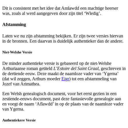
Dit is consistent met het idee dat Amlawdd een machtige heerser
was, zoals al werd aangegeven door zijn titel ‘Wledig’.
Afstamming
Laten we nu zijn afstamming bekijken. Er zijn twee versies hiervan
in de bronnen. Een daarvan is duidelijk authentieker dan de andere.
Niet-Welshe Versie
De minder authentieke versie is gebaseerd op de niet-Welshe
Arthuriaanse roman getiteld
L’Estoire del Saint Graal
, geschreven in
de dertiende eeuw. Deze maakt de naamloze vader van ‘Ygerna’
(dat wil zeggen, Arthurs moeder
Eigr
) tot een afstammeling van
Jozef van Arimathea.
Een Welsh genealogisch document, voor het eerst gezien in een
zestiende-eeuws document, past deze fantasievolle genealogie aan
en voegt de naam ‘Aflawdd’ in op de plaats van de naamloze vader
van Ygerna.
Authentiekere Versie