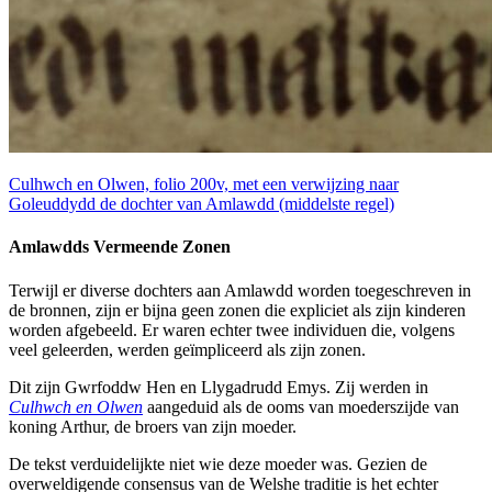
Culhwch en Olwen, folio 200v, met een verwijzing naar
Goleuddydd de dochter van Amlawdd (middelste regel)
Amlawdds Vermeende Zonen
Terwijl er diverse dochters aan Amlawdd worden toegeschreven in
de bronnen, zijn er bijna geen zonen die expliciet als zijn kinderen
worden afgebeeld. Er waren echter twee individuen die, volgens
veel geleerden, werden geïmpliceerd als zijn zonen.
Dit zijn Gwrfoddw Hen en Llygadrudd Emys. Zij werden in
Culhwch en Olwen
aangeduid als de ooms van moederszijde van
koning Arthur, de broers van zijn moeder.
De tekst verduidelijkte niet wie deze moeder was. Gezien de
overweldigende consensus van de Welshe traditie is het echter