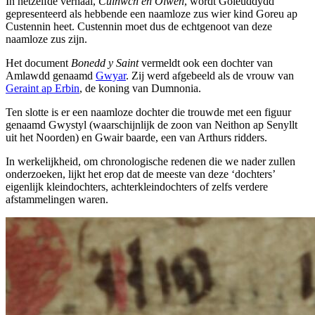
In hetzelfde verhaal,
Culhwch en Olwen
, wordt Goleuddydd
gepresenteerd als hebbende een naamloze zus wier kind Goreu ap
Custennin heet. Custennin moet dus de echtgenoot van deze
naamloze zus zijn.
Het document
Bonedd y Saint
vermeldt ook een dochter van
Amlawdd genaamd
Gwyar
. Zij werd afgebeeld als de vrouw van
Geraint ap Erbin
, de koning van Dumnonia.
Ten slotte is er een naamloze dochter die trouwde met een figuur
genaamd Gwystyl (waarschijnlijk de zoon van Neithon ap Senyllt
uit het Noorden) en Gwair baarde, een van Arthurs ridders.
In werkelijkheid, om chronologische redenen die we nader zullen
onderzoeken, lijkt het erop dat de meeste van deze ‘dochters’
eigenlijk kleindochters, achterkleindochters of zelfs verdere
afstammelingen waren.