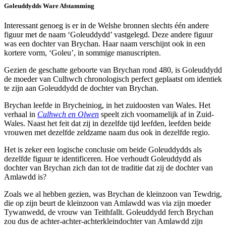
Goleuddydds Ware Afstamming
Interessant genoeg is er in de Welshe bronnen slechts één andere
figuur met de naam ‘Goleuddydd’ vastgelegd. Deze andere figuur
was een dochter van Brychan. Haar naam verschijnt ook in een
kortere vorm, ‘Goleu’, in sommige manuscripten.
Gezien de geschatte geboorte van Brychan rond 480, is Goleuddydd
de moeder van Culhwch chronologisch perfect geplaatst om identiek
te zijn aan Goleuddydd de dochter van Brychan.
Brychan leefde in Brycheiniog, in het zuidoosten van Wales. Het
verhaal in
Culhwch en Olwen
speelt zich voornamelijk af in Zuid-
Wales. Naast het feit dat zij in dezelfde tijd leefden, leefden beide
vrouwen met dezelfde zeldzame naam dus ook in dezelfde regio.
Het is zeker een logische conclusie om beide Goleuddydds als
dezelfde figuur te identificeren. Hoe verhoudt Goleuddydd als
dochter van Brychan zich dan tot de traditie dat zij de dochter van
Amlawdd is?
Zoals we al hebben gezien, was Brychan de kleinzoon van Tewdrig,
die op zijn beurt de kleinzoon van Amlawdd was via zijn moeder
Tywanwedd, de vrouw van Teithfallt. Goleuddydd ferch Brychan
zou dus de achter-achter-achterkleindochter van Amlawdd zijn