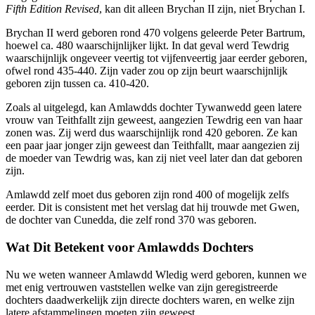
Fifth Edition Revised
, kan dit alleen Brychan II zijn, niet Brychan I.
Brychan II werd geboren rond 470 volgens geleerde Peter Bartrum,
hoewel ca. 480 waarschijnlijker lijkt. In dat geval werd Tewdrig
waarschijnlijk ongeveer veertig tot vijfenveertig jaar eerder geboren,
ofwel rond 435-440. Zijn vader zou op zijn beurt waarschijnlijk
geboren zijn tussen ca. 410-420.
Zoals al uitgelegd, kan Amlawdds dochter Tywanwedd geen latere
vrouw van Teithfallt zijn geweest, aangezien Tewdrig een van haar
zonen was. Zij werd dus waarschijnlijk rond 420 geboren. Ze kan
een paar jaar jonger zijn geweest dan Teithfallt, maar aangezien zij
de moeder van Tewdrig was, kan zij niet veel later dan dat geboren
zijn.
Amlawdd zelf moet dus geboren zijn rond 400 of mogelijk zelfs
eerder. Dit is consistent met het verslag dat hij trouwde met Gwen,
de dochter van Cunedda, die zelf rond 370 was geboren.
Wat Dit Betekent voor Amlawdds Dochters
Nu we weten wanneer Amlawdd Wledig werd geboren, kunnen we
met enig vertrouwen vaststellen welke van zijn geregistreerde
dochters daadwerkelijk zijn directe dochters waren, en welke zijn
latere afstammelingen moeten zijn geweest.