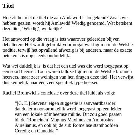
Titel
Hoe zit het met de titel die aan Amlawdd is toegekend? Zoals we
hebben gezien, wordt hij Amlawdd Wledig genoemd. Wat betekent
deze titel, ‘Wledig’, werkelijk?
Het antwoord op die vraag is iets waarover geleerden blijven
debatteren. Het wordt gebruikt voor nogal wat figuren in de Welshe
traditie, terwijl het opvallend afwezig is bij anderen, maar de exacte
betekenis is nog steeds onduidelijk.
Wat
wel
duidelijk is, is dat het een titel was die werd toegepast op
een soort heerser. Toch waren talloze figuren in de Welshe bronnen
heersers, maar zeer weinigen van hen dragen deze titel. Het verwijst
dus kennelijk naar een zeer specifiek type heerser.
Rachel Bromwichs conclusie over deze titel luidt als volgt:
“[C. E.] Stevens’ eigen suggestie is aanvaardbaarder:
dat de term oorspronkelijk werd toegepast op een leider
van een lokale of inheemse militie. Dit zou goed passen
bij de ‘Romeinen’ Magnus Maximus en Ambrosius
Aurelianus, en ook bij de sub-Romeinse stamhoofden
Ceredig en Cunedda.”