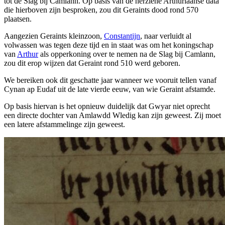
tot de Slag bij Camlann. Op basis van de herziene Arthuriaanse data
die hierboven zijn besproken, zou dit Geraints dood rond 570
plaatsen.
Aangezien Geraints kleinzoon,
Constantijn
, naar verluidt al
volwassen was tegen deze tijd en in staat was om het koningschap
van
Arthur
als opperkoning over te nemen na de Slag bij Camlann,
zou dit erop wijzen dat Geraint rond 510 werd geboren.
We bereiken ook dit geschatte jaar wanneer we vooruit tellen vanaf
Cynan ap Eudaf uit de late vierde eeuw, van wie Geraint afstamde.
Op basis hiervan is het opnieuw duidelijk dat Gwyar niet oprecht
een directe dochter van Amlawdd Wledig kan zijn geweest. Zij moet
een latere afstammelinge zijn geweest.