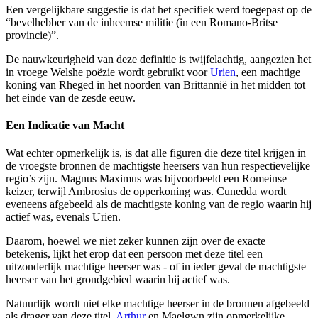
Een vergelijkbare suggestie is dat het specifiek werd toegepast op de
“bevelhebber van de inheemse militie (in een Romano-Britse
provincie)”.
De nauwkeurigheid van deze definitie is twijfelachtig, aangezien het
in vroege Welshe poëzie wordt gebruikt voor
Urien
, een machtige
koning van Rheged in het noorden van Brittannië in het midden tot
het einde van de zesde eeuw.
Een Indicatie van Macht
Wat echter opmerkelijk is, is dat alle figuren die deze titel krijgen in
de vroegste bronnen de machtigste heersers van hun respectievelijke
regio’s zijn. Magnus Maximus was bijvoorbeeld een Romeinse
keizer, terwijl Ambrosius de opperkoning was. Cunedda wordt
eveneens afgebeeld als de machtigste koning van de regio waarin hij
actief was, evenals Urien.
Daarom, hoewel we niet zeker kunnen zijn over de exacte
betekenis, lijkt het erop dat een persoon met deze titel een
uitzonderlijk machtige heerser was - of in ieder geval de machtigste
heerser van het grondgebied waarin hij actief was.
Natuurlijk wordt niet elke machtige heerser in de bronnen afgebeeld
als drager van deze titel.
Arthur
en Maelgwn zijn opmerkelijke