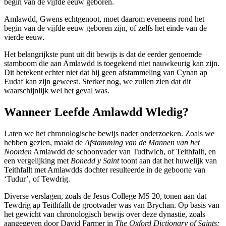
begin van de vijfde eeuw geboren.
Amlawdd, Gwens echtgenoot, moet daarom eveneens rond het
begin van de vijfde eeuw geboren zijn, of zelfs het einde van de
vierde eeuw.
Het belangrijkste punt uit dit bewijs is dat de eerder genoemde
stamboom die aan Amlawdd is toegekend niet nauwkeurig kan zijn.
Dit betekent echter niet dat hij geen afstammeling van Cynan ap
Eudaf kan zijn geweest. Sterker nog, we zullen zien dat dit
waarschijnlijk wel het geval was.
Wanneer Leefde Amlawdd Wledig?
Laten we het chronologische bewijs nader onderzoeken. Zoals we
hebben gezien, maakt de
Afstamming van de Mannen van het
Noorden
Amlawdd de schoonvader van Tudfwlch, of Teithfallt, en
een vergelijking met
Bonedd y Saint
toont aan dat het huwelijk van
Teithfallt met Amlawdds dochter resulteerde in de geboorte van
‘Tudur’, of Tewdrig.
Diverse verslagen, zoals de Jesus College MS 20, tonen aan dat
Tewdrig ap Teithfallt de grootvader was van Brychan. Op basis van
het gewicht van chronologisch bewijs over deze dynastie, zoals
aangegeven door David Farmer in
The Oxford Dictionary of Saints: