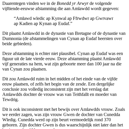
Daarentegen vinden we in de
Bonedd yr Arwyr
de volgende
vijftiende-eeuwse afstamming die aan Amlawdd wordt gegeven:
“Amlawd wledic ap Kynwal ap Ffrwdwr ap Gwrvawr
ap Kadien ap Kynan ap Eudaf.”
Dit plaatst Amlawdd in de dynastie van Bretagne of de dynastie van
Dumnonia (de afstammelingen van Cynan ap Eudaf heersten over
beide gebieden).
Deze afstamming is echter niet plausibel. Cynan ap Eudaf was een
figuur uit de late vierde eeuw. Deze afstamming plaatst Amlawdd
vijf generaties na hem, wat zijn geboorte meer dan 100 jaar na die
van Cynan zou plaatsen.
Dit zou Amlawdd ruim in het midden of het einde van de vijfde
eeuw plaatsen, of zelfs het begin van de zesde. Een dergelijke
conclusie zou volledig inconsistent zijn met het verslag dat
Amlawdds dochter de vrouw was van Teithfallt en moeder van
Tewdrig.
Dit is ook inconsistent met het bewijs over Amlawdds vrouw. Zoals
we eerder zagen, was zijn vrouw Gwen de dochter van Cunedda
Wledig. Cunedda werd op zijn beurt vermoedelijk rond 370
geboren. Zijn dochter Gwen is dus waarschijnlijk niet later dan het