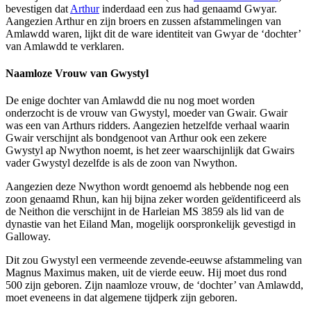
bevestigen dat
Arthur
inderdaad een zus had genaamd Gwyar.
Aangezien Arthur en zijn broers en zussen afstammelingen van
Amlawdd waren, lijkt dit de ware identiteit van Gwyar de ‘dochter’
van Amlawdd te verklaren.
Naamloze Vrouw van Gwystyl
De enige dochter van Amlawdd die nu nog moet worden
onderzocht is de vrouw van Gwystyl, moeder van Gwair. Gwair
was een van Arthurs ridders. Aangezien hetzelfde verhaal waarin
Gwair verschijnt als bondgenoot van Arthur ook een zekere
Gwystyl ap Nwython noemt, is het zeer waarschijnlijk dat Gwairs
vader Gwystyl dezelfde is als de zoon van Nwython.
Aangezien deze Nwython wordt genoemd als hebbende nog een
zoon genaamd Rhun, kan hij bijna zeker worden geïdentificeerd als
de Neithon die verschijnt in de Harleian MS 3859 als lid van de
dynastie van het Eiland Man, mogelijk oorspronkelijk gevestigd in
Galloway.
Dit zou Gwystyl een vermeende zevende-eeuwse afstammeling van
Magnus Maximus maken, uit de vierde eeuw. Hij moet dus rond
500 zijn geboren. Zijn naamloze vrouw, de ‘dochter’ van Amlawdd,
moet eveneens in dat algemene tijdperk zijn geboren.