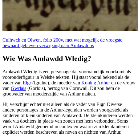
Culhwch en Olwen, folio 200v, met wat mogelijk de vroegste
bewaard gebleven verwijzing naar Amlawdd is
Wie Was Amlawdd Wledig?
Amlawdd Wledig is een personage dat voornamelijk voorkomt als
voorouderfiguur in Welshe teksten. Hij staat vooral bekend als de
vader van
Eigr
(Igraine), de moeder van
Koning Arthur
en de vrouw
van
Gwrlais
(Gorlois), hertog van Cornwall. Dit zou hem de
grootvader van moederszijde van Arthur maken.
Hij verschijnt echter niet alleen als de vader van Eigr. Diverse
andere personages in de Arthur-legenden worden voorgesteld als
kinderen of kleinkinderen van Amlawdd. De kleinkinderen werden
vaak via dochters in plaats van zonen met hem verbonden. Soms
wordt Amlawdd genoemd in contexten waarin zijn kleinkinderen
expliciet werden beschreven als neven en nichten van Arthur.