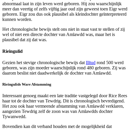
abnormaal laat in zijn leven werd geboren. Hij zou waarschijnlijk
meer dan veertig of zelfs vijftig jaar oud zijn geweest toen Eigr werd
geboren. Eigr zou dus ook plausibel als kleindochter geïnterpreteerd
kunnen worden.
Het chronologische bewijs stelt ons niet in staat vast te stellen of zij
wel of niet een directe dochter van Amlawdd was, maar het is
plausibel dat zij dat was.
Rieingulid
Gezien het stevige chronologische bewijs dat
Illtud
rond 500 werd
geboren, was zijn moeder waarschijnlijk rond 480 geboren. Zij was
daarom beslist niet daadwerkelijk de dochter van Amlawdd.
Rieingulids Ware Afstamming
Interessant genoeg maakt een late traditie vastgelegd door Rice Rees
haar tot de dochter van Tewdrig. Dit is chronologisch bevredigend.
Het zou ook haar vermeende afstamming van Amlawdd verklaren,
aangezien Tewdrig zelf de zoon was van Amlawdds dochter
Tywanwedd.
Bovendien kan dit verband houden met de mogelijkheid dat