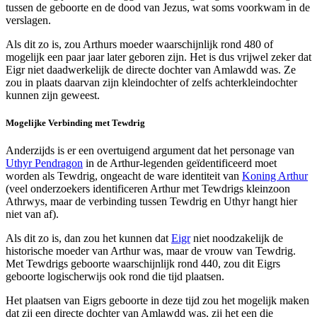
tussen de geboorte en de dood van Jezus, wat soms voorkwam in de
verslagen.
Als dit zo is, zou Arthurs moeder waarschijnlijk rond 480 of
mogelijk een paar jaar later geboren zijn. Het is dus vrijwel zeker dat
Eigr niet daadwerkelijk de directe dochter van Amlawdd was. Ze
zou in plaats daarvan zijn kleindochter of zelfs achterkleindochter
kunnen zijn geweest.
Mogelijke Verbinding met Tewdrig
Anderzijds is er een overtuigend argument dat het personage van
Uthyr Pendragon
in de Arthur-legenden geïdentificeerd moet
worden als Tewdrig, ongeacht de ware identiteit van
Koning Arthur
(veel onderzoekers identificeren Arthur met Tewdrigs kleinzoon
Athrwys, maar de verbinding tussen Tewdrig en Uthyr hangt hier
niet van af).
Als dit zo is, dan zou het kunnen dat
Eigr
niet noodzakelijk de
historische moeder van Arthur was, maar de vrouw van Tewdrig.
Met Tewdrigs geboorte waarschijnlijk rond 440, zou dit Eigrs
geboorte logischerwijs ook rond die tijd plaatsen.
Het plaatsen van Eigrs geboorte in deze tijd zou het mogelijk maken
dat zij een directe dochter van Amlawdd was, zij het een die