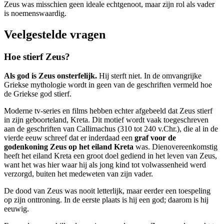
Zeus was misschien geen ideale echtgenoot, maar zijn rol als vader
is noemenswaardig.
Veelgestelde vragen
Hoe stierf Zeus?
Als god is Zeus onsterfelijk.
Hij sterft niet. In de omvangrijke
Griekse mythologie wordt in geen van de geschriften vermeld hoe
de Griekse god stierf.
Moderne tv-series en films hebben echter afgebeeld dat Zeus stierf
in zijn geboorteland, Kreta. Dit motief wordt vaak toegeschreven
aan de geschriften van Callimachus (310 tot 240 v.Chr.), die al in de
vierde eeuw schreef dat er inderdaad een
graf voor de
godenkoning Zeus op het eiland Kreta
was. Dienovereenkomstig
heeft het eiland Kreta een groot doel gediend in het leven van Zeus,
want het was hier waar hij als jong kind tot volwassenheid werd
verzorgd, buiten het medeweten van zijn vader.
De dood van Zeus was nooit letterlijk, maar eerder een toespeling
op zijn onttroning. In de eerste plaats is hij een god; daarom is hij
eeuwig.