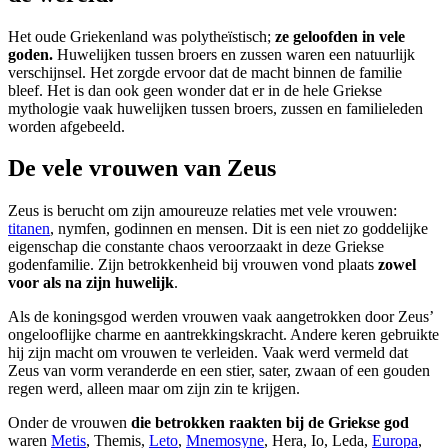
Het oude Griekenland was polytheïstisch;
ze geloofden in vele
goden.
Huwelijken tussen broers en zussen waren een natuurlijk
verschijnsel. Het zorgde ervoor dat de macht binnen de familie
bleef. Het is dan ook geen wonder dat er in de hele Griekse
mythologie vaak huwelijken tussen broers, zussen en familieleden
worden afgebeeld.
De vele vrouwen van Zeus
Zeus is berucht om zijn amoureuze relaties met vele vrouwen:
titanen
, nymfen, godinnen en mensen. Dit is een niet zo goddelijke
eigenschap die constante chaos veroorzaakt in deze Griekse
godenfamilie. Zijn betrokkenheid bij vrouwen vond plaats
zowel
voor als na zijn huwelijk
.
Als de koningsgod werden vrouwen vaak aangetrokken door Zeus’
ongelooflijke charme en aantrekkingskracht. Andere keren gebruikte
hij zijn macht om vrouwen te verleiden. Vaak werd vermeld dat
Zeus van vorm veranderde en een stier, sater, zwaan of een gouden
regen werd, alleen maar om zijn zin te krijgen.
Onder de vrouwen
die betrokken raakten bij de Griekse god
waren
Metis
, Themis,
Leto
,
Mnemosyne
, Hera, Io, Leda,
Europa
,