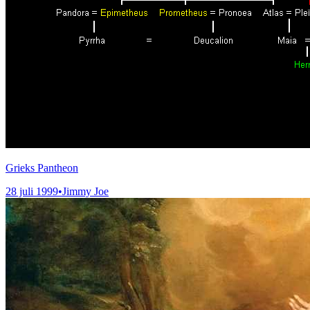
Grieks Pantheon
28 juli 1999
•
Jimmy Joe