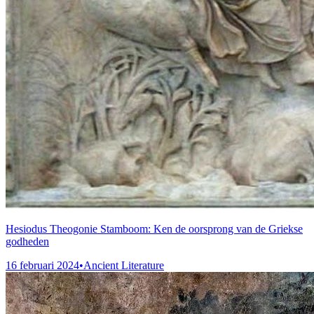
Hesiodus Theogonie Stamboom: Ken de oorsprong van de Griekse
godheden
16 februari 2024
•
Ancient Literature