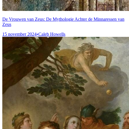
De Vrouwen van Zeus: De Mythologie Achter de Minnaressen van
Zeus
15 november 2024
•
Caleb Howells