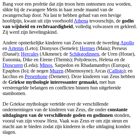
Bang voor een profetie dat zijn troon hem ontnomen zou worden,
slikte hij de zwangere Metis in haar zesde maand van de
zwangerschap door. Na last te hebben gehad van een hevige
hoofdpijn, kwam uit zijn voorhoofd
Athena
tevoorschijn, de
godin
van wijsheid en rechtvaardigheid
, volledig volwassen en gekleed.
Zij werd zijn lievelingskind.
Andere opmerkelijke kinderen van Zeus waren de tweeling
Apollo
en
Artemis
(Leto); Dionysos (Semele);
Hermes
(Maia); Perseus
(Danaë);
Hercules
(Alkmene); de
Schikgodinnen
, de Uren (Horae),
Eunomia, Dike en Eirene (Themis); Polydeuces, Helena en de
Dioscuren
(Leda);
Minos
, Sarpedon en Rhadamanthys (Europa);
Epaphos (Io); de negen
Muzen
(Mnemosyne); Arcas (
Callisto
); en
Iacchus en
Persephone
(Demeter). Deze kinderen van Zeus hebben
de
Griekse mythologie interessanter gemaakt,
met hun
verstrengelde belangen en conflicten binnen hun uitgebreide
stambomen.
De Griekse mythologie vertelde over de verschillende
ondernemingen van de kinderen van Zeus, die onder
constante
uitdagingen van de verschillende goden en godinnen
stonden,
vooral van zijn vrouw Hera. Vaak was Zeus er om zijn steun en
macht aan te bieden zodat zijn kinderen in elke uitdaging konden
slagen.