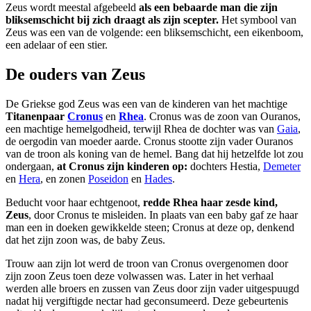
Zeus wordt meestal afgebeeld
als een bebaarde man die zijn
bliksemschicht bij zich draagt als zijn scepter.
Het symbool van
Zeus was een van de volgende: een bliksemschicht, een eikenboom,
een adelaar of een stier.
De ouders van Zeus
De Griekse god Zeus was een van de kinderen van het machtige
Titanenpaar
Cronus
en
Rhea
. Cronus was de zoon van Ouranos,
een machtige hemelgodheid, terwijl Rhea de dochter was van
Gaia
,
de oergodin van moeder aarde. Cronus stootte zijn vader Ouranos
van de troon als koning van de hemel. Bang dat hij hetzelfde lot zou
ondergaan,
at Cronus zijn kinderen op:
dochters Hestia,
Demeter
en
Hera
, en zonen
Poseidon
en
Hades
.
Beducht voor haar echtgenoot,
redde Rhea haar zesde kind,
Zeus
, door Cronus te misleiden. In plaats van een baby gaf ze haar
man een in doeken gewikkelde steen; Cronus at deze op, denkend
dat het zijn zoon was, de baby Zeus.
Trouw aan zijn lot werd de troon van Cronus overgenomen door
zijn zoon Zeus toen deze volwassen was. Later in het verhaal
werden alle broers en zussen van Zeus door zijn vader uitgespuugd
nadat hij vergiftigde nectar had geconsumeerd. Deze gebeurtenis