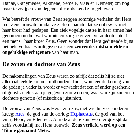
Danaë, Ganymedes, Alkmene, Semele, Maia en Demeter, om nog
maar te zwijgen van degenen die onbekend zijn gebleven.
Wat betreft de vrouw van Zeus zeggen sommige verhalen dat Hera
met Zeus trouwde omdat ze zich schaamde dat ze onbewust met
haar broer had geslapen. Een ziek vogeltje dat ze in haar armen had
genomen om het wat warmte en zorg te geven, veranderde later in
een mens - haar broer Zeus. Geen wonder dat Hera gedurende bijna
het hele verhaal wordt gezien als een
zeurende, mishandelde en
ongelukkige echtgenote
van haar man.
De zonen en dochters van Zeus
De nakomelingen van Zeus waren zo talrijk dat zelfs hij ze niet
allemaal leek te kunnen onthouden. Toch, wanneer de koning van
de goden je vader is, wordt er verwacht dat een of ander geschenk
of gunst vrijelijk aan je gegeven zou worden, waarvan zijn zonen en
dochters genoten (of misschien juist niet).
De vrouw van Zeus was Hera, zijn zus, met wie hij vier kinderen
kreeg:
Ares
, de god van de oorlog;
Hephaestus
, de god van het
vuur; Hebe; en Eileithyia. Aan de andere kant werd er gezegd dat
zelfs voordat hij met Hera trouwde,
Zeus verliefd werd op een
Titane genaamd Metis.