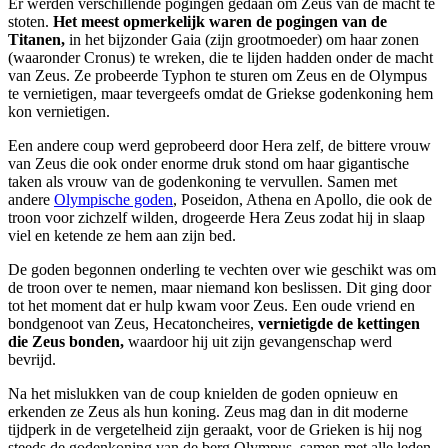
Er werden verschillende pogingen gedaan om Zeus van de macht te
stoten.
Het meest opmerkelijk waren de pogingen van de
Titanen,
in het bijzonder Gaia (zijn grootmoeder) om haar zonen
(waaronder Cronus) te wreken, die te lijden hadden onder de macht
van Zeus. Ze probeerde Typhon te sturen om Zeus en de Olympus
te vernietigen, maar tevergeefs omdat de Griekse godenkoning hem
kon vernietigen.
Een andere coup werd geprobeerd door Hera zelf, de bittere vrouw
van Zeus die ook onder enorme druk stond om haar gigantische
taken als vrouw van de godenkoning te vervullen. Samen met
andere
Olympische goden
, Poseidon, Athena en Apollo, die ook de
troon voor zichzelf wilden, drogeerde Hera Zeus zodat hij in slaap
viel en ketende ze hem aan zijn bed.
De goden begonnen onderling te vechten over wie geschikt was om
de troon over te nemen, maar niemand kon beslissen. Dit ging door
tot het moment dat er hulp kwam voor Zeus. Een oude vriend en
bondgenoot van Zeus, Hecatoncheires,
vernietigde de kettingen
die Zeus bonden,
waardoor hij uit zijn gevangenschap werd
bevrijd.
Na het mislukken van de coup knielden de goden opnieuw en
erkenden ze Zeus als hun koning. Zeus mag dan in dit moderne
tijdperk in de vergetelheid zijn geraakt, voor de Grieken is hij nog
steeds de godenkoning van de berg Olympus, samen met alle leden